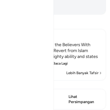
tetap menang.
-
Abdullah Muhammad Basmeih
Baca Tafsir
Ibn Kathir (Abridged)
Threatening to Replace the Believers With
Another People if They Revert from Islam
Allah emphasizes His mighty ability and states
that whoever reverts
…
Baca Lagi
Lebih Banyak Tafsir
Lihat Qiraat
Ayat ini mempunyai 1
Lihat
Persimpangan
Persimpangan