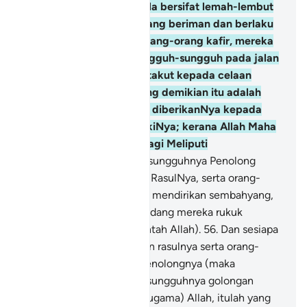
kasihkan Dia; mereka pula bersifat lemah-lembut
terhadap orang-orang yang beriman dan berlaku
tegas gagah terhadap orang-orang kafir, mereka
berjuang dengan bersungguh-sungguh pada jalan
Allah, dan mereka tidak takut kepada celaan
orang yang mencela. Yang demikian itu adalah
limpah kurnia Allah yang diberikanNya kepada
sesiapa yang dikehendakiNya; kerana Allah Maha
Luas limpah kurniaNya, lagi Meliputi
PengetahuanNya.
55
.
Sesungguhnya Penolong
kamu hanyalah Allah, dan RasulNya, serta orang-
orang yang beriman, yang mendirikan sembahyang,
dan menunaikan zakat, sedang mereka rukuk
(tunduk menjunjung perintah Allah).
56
.
Dan sesiapa
yang menjadikan Allah dan rasulnya serta orang-
orang yang beriman itu penolongnya (maka
berjayalah dia), kerana sesungguhnya golongan
(yang berpegang kepada ugama) Allah, itulah yang