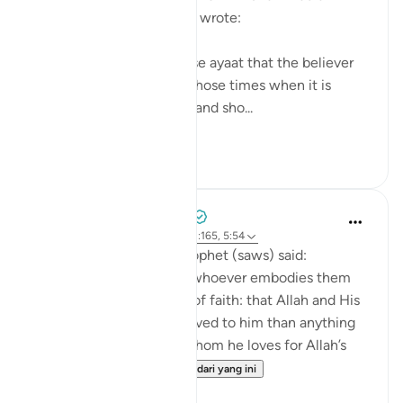
Ameen al-Shinqitee then wrote:
It is understood from these ayaat that the believer
should be gentle only in those times when it is
appropriate to be gentle, and sho...
Lihat lebih dari yang ini
0
0
Prophetic Commentary
8 tahun lalu
·
Rujukan
ayat 9:24, 2:165, 5:54
Anas narrates that the Prophet (saws) said:
'There are three things - whoever embodies them
will taste the sweetness of faith: that Allah and His
Messenger are more beloved to him than anything
else; that he only loves whom he loves for Allah’s
sake; and that...
Lihat lebih dari yang ini
7
0