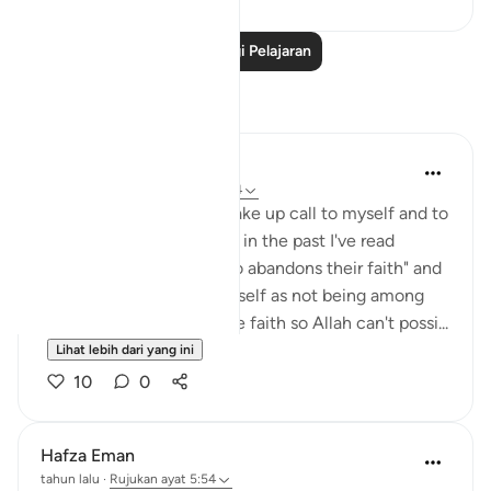
Baca Lagi Pelajaran
Refleksi
Julie Aoulad-Ali
16 minggu lalu
·
Rujukan
ayat 5:54
I feel like this ayah is a wake up call to myself and to
all of us. When I've read it in the past I've read
"whoever among you who abandons their faith" and
internally categorised myself as not being among
this group as I know I have faith so Allah can't possi...
Lihat lebih dari yang ini
10
0
Hafza Eman
tahun lalu
·
Rujukan
ayat 5:54