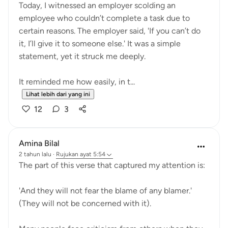
Today, I witnessed an employer scolding an
employee who couldn’t complete a task due to
certain reasons. The employer said, 'If you can’t do
it, I’ll give it to someone else.' It was a simple
statement, yet it struck me deeply.
It reminded me how easily, in t...
Lihat lebih dari yang ini
12
3
Amina Bilal
2 tahun lalu
·
Rujukan
ayat 5:54
The part of this verse that captured my attention is:
'And they will not fear the blame of any blamer.'
(They will not be concerned with it).