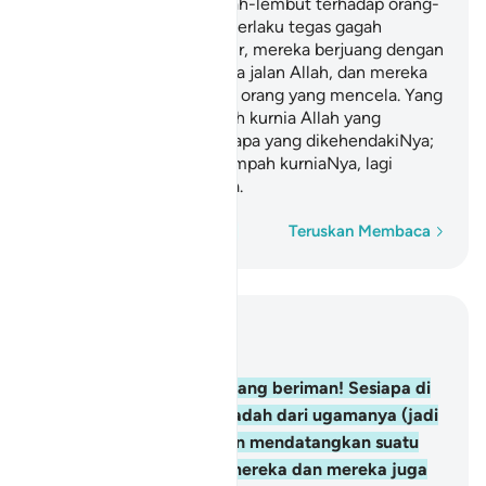
mereka pula bersifat lemah-lembut terhadap orang-
orang yang beriman dan berlaku tegas gagah
terhadap orang-orang kafir, mereka berjuang dengan
bersungguh-sungguh pada jalan Allah, dan mereka
tidak takut kepada celaan orang yang mencela. Yang
demikian itu adalah limpah kurnia Allah yang
diberikanNya kepada sesiapa yang dikehendakiNya;
kerana Allah Maha Luas limpah kurniaNya, lagi
Meliputi PengetahuanNya.
Perkataan demi perkataan
Teruskan Membaca
Baca dalam Konteks
Bab 5, Halaman 117, Juz 6
54
.
Wahai orang-orang yang beriman! Sesiapa di
antara kamu berpaling tadah dari ugamanya (jadi
murtad), maka Allah akan mendatangkan suatu
kaum yang Ia kasihkan mereka dan mereka juga