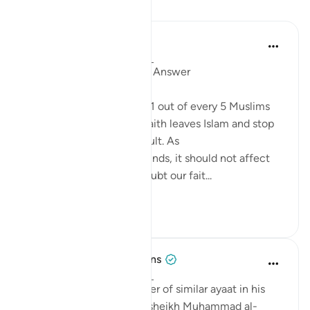
Pelajaran
Mohannad Hakeem
4 tahun lalu
·
Rujukan
ayat 5:54
Day 6 juz 6
#AyahLookup
Answer
A Pew study tells us that 1 out of every 5 Muslims
who were born into the faith leaves Islam and stop
identifies with it as an adult. As
shocking as the study sounds, it should not affect
our iman or cause it to doubt our fait...
Lihat lebih dari yang ini
12
1
Tulayhah Tafsir Translations
5 tahun lalu
·
Rujukan
ayat 5:54
After mentioning a number of similar ayaat in his
explanation of this ayah, sheikh Muhammad al-