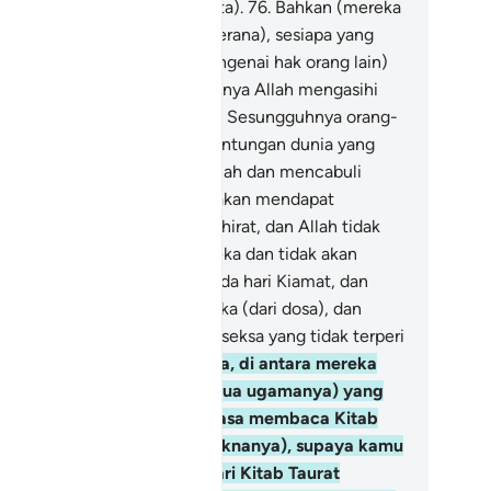
ahawa mereka adalah berdusta).
76
.
Bahkan (mereka
rdosa memakan hak orang, kerana), sesiapa yang
nyempurnakan janjinya (mengenai hak orang lain)
n bertaqwa, maka sesungguhnya Allah mengasihi
ang-orang yang bertaqwa.
77
.
Sesungguhnya orang-
ang yang mengutamakan keuntungan dunia yang
dikit dengan menolak janji Allah dan mencabuli
mpah mereka, mereka tidak akan mendapat
agian yang baik pada hari akhirat, dan Allah tidak
an berkata-kata dengan mereka dan tidak akan
mandang kepada mereka pada hari Kiamat, dan
dak akan membersihkan mereka (dari dosa), dan
reka pula akan beroleh azab seksa yang tidak terperi
itnya.
78
.
Dan sesungguhnya, di antara mereka
hli Kitab itu) ada (Ketua-ketua ugamanya) yang
mutar-mutar lidahnya semasa membaca Kitab
urat (dengan mengubah maknanya), supaya kamu
nyangkanya sebahagian dari Kitab Taurat