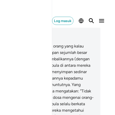
Log masuk
ca dalam Konteks
 3, Halaman 60, Juz 3
.
Dan di antara Ahli Kitab, ada orang yang kalau
gkau amanahkan dia menyimpan sejumlah besar
rta sekalipun, ia akan mengembalikannya (dengan
mpurna) kepadamu, dan ada pula di antara mereka
ng kalau engkau amanahkan menyimpan sedinar
n, ia tidak akan mengembalikannya kepadamu
cuali kalau engkau selalu menuntutnya. Yang
mikian itu ialah kerana mereka mengatakan: "Tidak
a jalannya kami menanggung dosa mengenai orang-
ang yang Ummi dan, mereka pula selalu berkata
sta terhadap Allah sedang mereka mengetahui