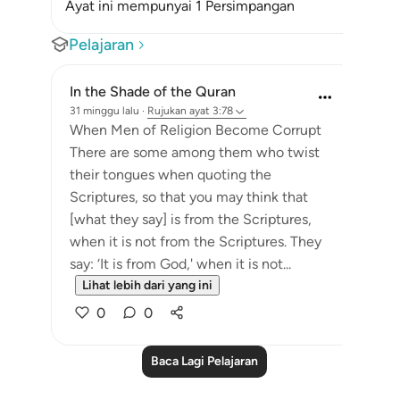
Ayat ini mempunyai 1 Persimpangan
Pelajaran
In the Shade of the Quran
31 minggu lalu
·
Rujukan
ayat 3:78
When Men of Religion Become Corrupt
There are some among them who twist
their tongues when quoting the
Scriptures, so that you may think that
[what they say] is from the Scriptures,
when it is not from the Scriptures. They
say: ‘It is from God,' when it is not...
Lihat lebih dari yang ini
0
0
Baca Lagi Pelajaran