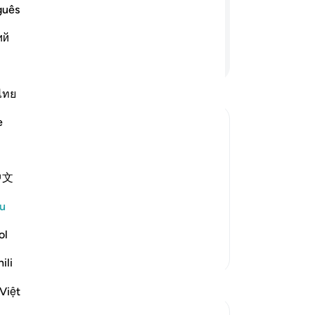
(b
Allah; dan mereka pula tergamak berkata
guês
be
ui (bahawa mereka adalah berdusta).
ий
me
Teruskan Membaca
da
or
or
ไทย
se
e
su
bah
ak
 descend on them, distort Allah's
中文
me
ir appropriate places, and alter their
ti
e ignorant people by making it appear
u
me
sak
ol
(A
Lebih Banyak Tafsir
ili
me
Ta
Việt
me