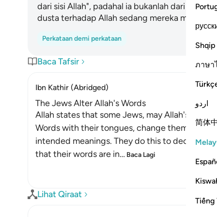
dari sisi Allah", padahal ia bukanlah dari sisi 
Portu
dusta terhadap Allah sedang mereka mengetah
русск
Perkataan demi perkataan
Shqip
Baca Tafsir
ภาษา
Türkç
Ibn Kathir (Abridged)
The Jews Alter Allah's Words
اردو
Allah states that some Jews, may Allah's curses
简体
Words with their tongues, change them from the
intended meanings. They do this to deceive th
Melay
that their words are in
…
Baca Lagi
Españ
Kiswah
Lihat Qiraat
Tiếng 