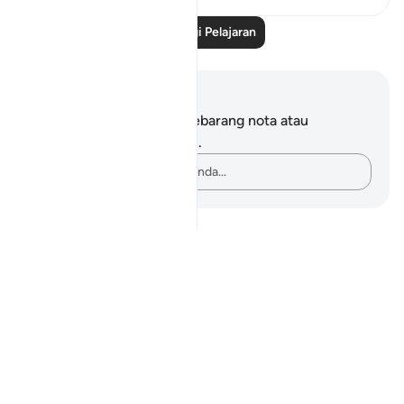
Baca Lagi Pelajaran
Nota dan Refleksi
Anda tidak mempunyai sebarang nota atau
renungan tentang ayat ini.
Rakamkan buah fikiran anda…
Notes
placeholders
close