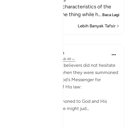
Allah tells us about the characteristics of the
hypocrites who show one thing while h
…
Baca Lagi
Lebih Banyak Tafsir
Pelajaran
In the Shade of the Quran
31 minggu lalu
·
Rujukan
ayat 24:48-49
Those who claimed to be believers did not hesitate
to contradict that claim when they were summoned
to put their disputes to God's Messenger for
judgement on the basis of His law:
"Whenever they are summoned to God and His
Messenger in order that he might jud...
Lihat lebih dari yang ini
0
0
72