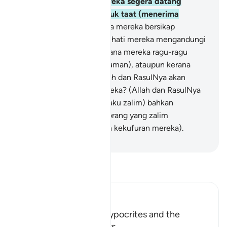
hak kepada mereka, mereka segera datang
kepadanya dengan tunduk taat (menerima
hukumnya).
50
.
(Mengapa mereka bersikap
demikian), adakah kerana hati mereka mengandungi
penyakit (kufur), atau kerana mereka ragu-ragu
(terhadap kebenaran hukuman), ataupun kerana
mereka takut bahawa Allah dan RasulNya akan
berlaku zalim kepada mereka? (Allah dan RasulNya
tidak sekali-kali akan berlaku zalim) bahkan
merekalah sendiri orang-orang yang zalim
(disebabkan keraguan dan kekufuran mereka).
-
Abdullah Muhammad Basmeih
Baca Tafsir
Ibn Kathir (Abridged)
The Treachery of the Hypocrites and the
Attitude of the Believers