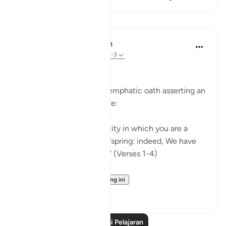
Pelajaran
In the Shade of the Quran
31 minggu lalu
·
Rujukan
ayat 90:1-3
Affliction in Human Life
The surah opens with an emphatic oath asserting an
inherent fact of human life:
"I swear by this city, this city in which you are a
dweller, by parent and offspring: indeed, We have
created man in affliction." (Verses 1-4)
The city ...
Lihat lebih dari yang ini
0
0
Baca Lagi Pelajaran