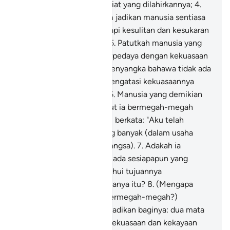
melahirkan zuriat, dan zuriat yang dilahirkannya;
4
.
Sesungguhnya Kami telah jadikan manusia sentiasa
dalam keadaan menghadapi kesulitan dan kesukaran
(jasmani dan rohaninya);
5
.
Patutkah manusia yang
demikian keadaannya (terpedaya dengan kekuasaan
yang ada padanya dan) menyangka bahawa tidak ada
sesiapapun yang dapat mengatasi kekuasaannya
(dan menyeksakannya)?
6
.
Manusia yang demikian
keadaannya (tidaklah patut ia bermegah-megah
dengan kekayaannya dan) berkata: "Aku telah
habiskan harta benda yang banyak (dalam usaha
menegakkan nama dan bangsa).
7
.
Adakah ia
menyangka bahawa tidak ada sesiapapun yang
melihatnya (dan mengetahui tujuannya
menghabiskan harta bendanya itu?
8
.
(Mengapa
manusia terpedaya dan bermegah-megah?)
Tidakkah Kami telah menjadikan baginya: dua mata
(untuk ia memerhatikan kekuasaan dan kekayaan