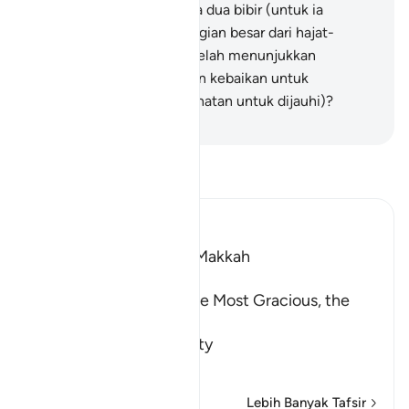
Kami?) -
9
.
Dan lidah serta dua bibir (untuk ia
menyempurnakan sebahagian besar dari hajat-
hajatnya)?
10
.
Dan Kami telah menunjukkan
kepadanya dua jalan, (jalan kebaikan untuk
dijalaninya, dan jalan kejahatan untuk dijauhi)?
-
Abdullah Muhammad Basmeih
Baca Tafsir
Ibn Kathir (Abridged)
Which was revealed in Makkah
بِسْمِ اللَّهِ الرَّحْمَـنِ الرَّحِيمِ
In the Name of Allah, the Most Gracious, the
Most Merciful.
Swearing by the Sanctity
…
Baca Lagi
Lebih Banyak Tafsir