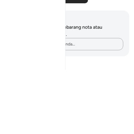
Nota dan Refleksi
Anda tidak mempunyai sebarang nota atau
renungan tentang ayat ini.
Rakamkan buah fikiran anda…
Notes
placeholders
close