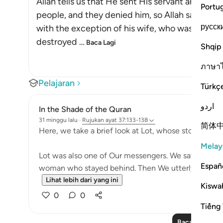
Allah tells us that He sent His servant and Mes
Portu
people, and they denied him, so Allah saved hi
русск
with the exception of his wife, who was destro
destroyed
…
Baca Lagi
Shqip
ภาษา
Pelajaran
Türkç
اردو
In the Shade of the Quran
31 minggu lalu
·
Rujukan
ayat 37:133-138
简体
Here, we take a brief look at Lot, whose story occurs
Melay
Lot was also one of Our messengers. We saved him an
Españ
woman who stayed behind. Then We utterly destroyed
Lihat lebih dari yang ini
Kiswah
0
0
Tiếng 
Baca Lagi Pela