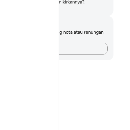
ngapa kamu tidak mahu memikirkannya?.
bdullah Muhammad Basmeih
ta dan Refleksi
da tidak mempunyai sebarang nota atau renungan
tang ayat ini.
Rakamkan buah fikiran anda…