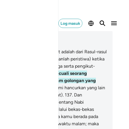
Log masuk
ca dalam Konteks
 37, Halaman 451, Juz 23
3
.
Dan sesungguhnya Nabi Lut adalah dari Rasul-rasul
ami) yang diutus.
134
.
(ingatkanlah peristiwa) ketika
mi selamatkan dia dan keluarga serta pengikut-
ngikutnya semuanya,
135
.
Kecuali seorang
rempuan tua tertinggal dalam golongan yang
binasakan.
136
.
Kemudian Kami hancurkan yang lain
ari pengikut-pengikut Nabi Lut).
137
.
Dan
sungguhnya kamu (yang menentang Nabi
hammad): berulang-alik (melalui bekas-bekas
mpat tinggal) mereka, semasa kamu berada pada
ktu pagi.
138
.
Dan juga pada waktu malam; maka