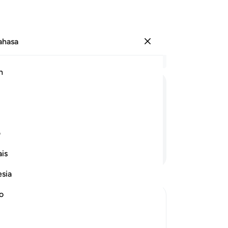
Bahasa
Log masuk
Ba
h
Bab
13
ﱨ
ﱩ
ﱪ
ﱫ
ﱬ
(K
ka
am golongan yang dibinasakan.
pe
ف
pe
Teruskan Membaca
is
di
(d
esia
se
Mu
no
te
wa