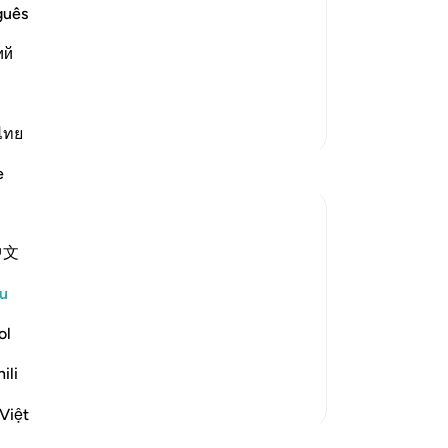
senger Lut, peace be upon him, to his
me
guês
m from among them, him and his family
-
A
ий
yed along with her people. Allah
No
An
Lebih Banyak Tafsir
ไทย
ten
e
中文
 after Abraham's story in other surahs:
u
d all his household, except for an old
ol
 the others. Surely you pa...
ili
Việt
jaran