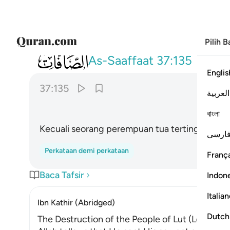
Pilih 
037
الا عجوزا في الغابرين ١٣٥
As-Saaffaat
37:135
Englis
37:135
العربية
বাংলা
Kecuali seorang perempuan tua tertinggal dal
ارسی
Perkataan demi perkataan
França
Baca Tafsir
Indon
Italia
Ibn Kathir (Abridged)
Dutch
The Destruction of the People of Lut (Lot)