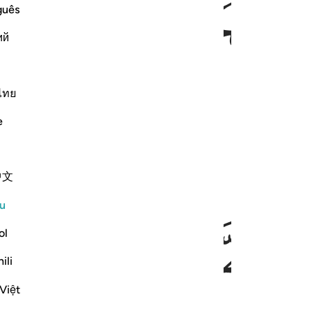
ﳓ
ﳔ
ﳕ
guês
ий
ﳛ
ﳜﳝ
ﳞ
ไทย
e
中文
ﳣ
ﳤ
u
ol
ili
Việt