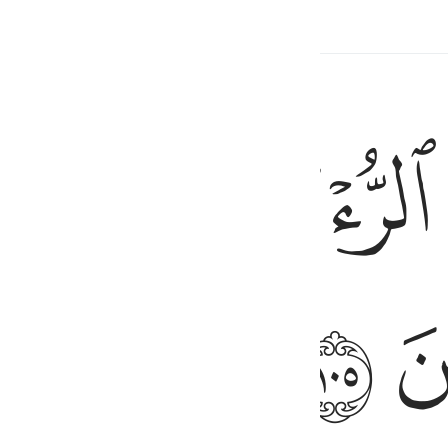
an Berkaitan
ﱌﱍ
ﱎ
ﱏ
َ ١٠٥
ﱒ