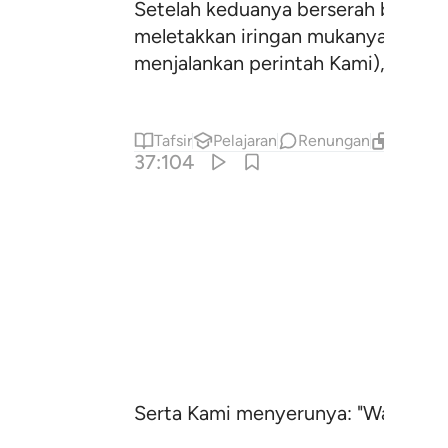
Setelah keduanya berserah bulat-b
meletakkan iringan mukanya di ata
menjalankan perintah Kami),
Tafsir
Pelajaran
Renungan
Kandung
37:104
Serta Kami menyerunya: "Wahai Ibr