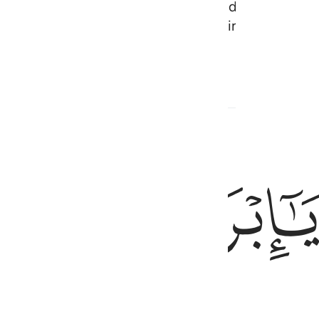
ulat (menjunjung perintah Allah itu), dan Nabi I
s tompok tanah, (Kami sifatkan Ibrahim - dengan 
an Berkaitan
ﱉ
ahim!