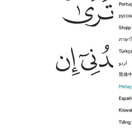
ﳖﳗ
Portu
русск
Shqip
ﳟ
ภาษา
Türkç
اردو
简体
Melay
Españ
Kiswah
Tiếng 