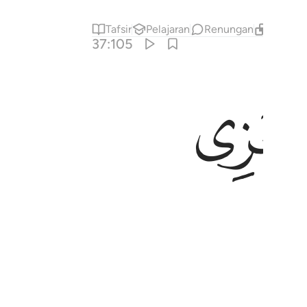
Tafsir
Pelajaran
Renungan
Kandung
37:105
ﱐ