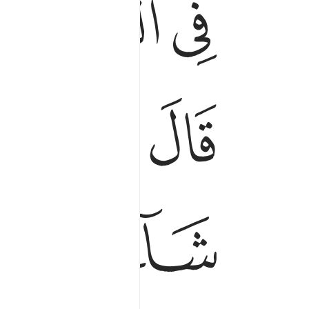
ﳐ
ﳑ
ﳒ
ﳘ
ﳙ
ﳚ
ﳠ
ﳡ
ﳢ