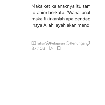
Maka ketika anaknya itu sampai (
Ibrahim berkata: "Wahai anak kes
maka fikirkanlah apa pendapatmu?"
Insya Allah, ayah akan mendapati d
Tafsir
Pelajaran
Renungan
Qiraat
37:103