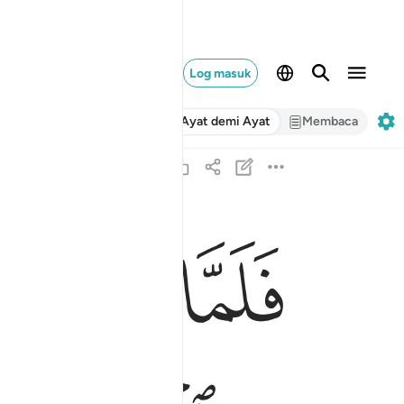
Log masuk
Ayat demi Ayat
Membaca
ﳈ
ﳉ
ﳊ
فلما بلغ معه السعي قال يا بني اني ارى في المنام 
فَلَمَّا بَلَغَ مَعَهُ ٱلسَّعْىَ قَالَ يَـٰبُنَىَّ إِنِّىٓ أَرَ