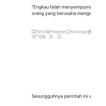
"Engkau telah menyempurnakan mak
orang yang berusaha mengerjakan 
Tafsir
Pelajaran
Renungan
Kandung
37:106
Sesungguhnya perintah ini adalah s