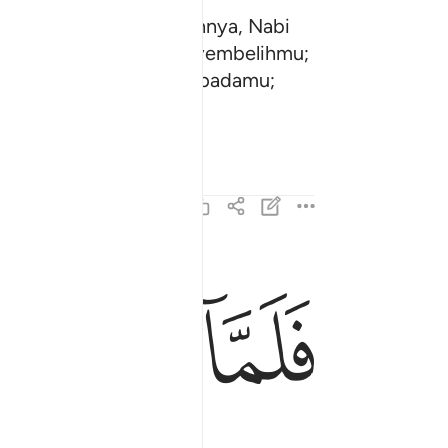
ha bersama-sama dengannya, Nabi
i bahawa aku akan menyembelihmu;
a yang diperintahkan kepadamu;
ﱁ
ﱂ
فلما اسلما وتله للجبين ١٠٣
فَلَمَّآ أَسْلَمَا وَتَلَّهُۥ لِلْجَبِينِ ١٠٣