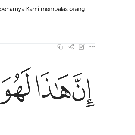
sebenarnya Kami membalas orang-
ﱓ
ﱔ
ﱕ
ان هاذا لهو البلاء المبين ١٠٦
إِنَّ هَـٰذَا لَهُوَ ٱلْبَلَـٰٓؤُا۟ ٱلْمُبِينُ ١٠٦