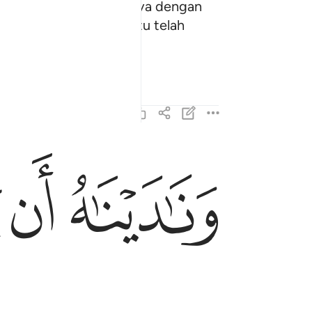
brahim merebahkan anaknya dengan
kesungguhan azamnya itu telah
ﱆ
ﱇ
ﱈ
وناديناه ان يا ابراهيم ١٠٤
وَنَـٰدَيْنَـٰهُ أَن يَـٰٓإِبْرَٰهِيمُ ١٠٤