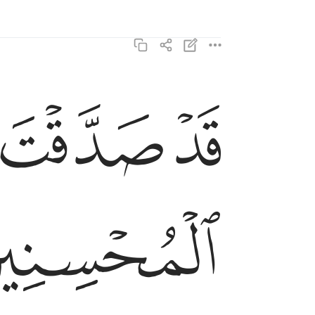
ﱊ
ﱋ
قد صدقت الرويا انا كذالك نجزي المحسنين ١٠٥
قَدْ صَدَّقْتَ ٱلرُّءْيَآ ۚ إِنَّا كَذَٰلِكَ نَجْزِى ٱلْمُحْسِنِين
ﱑ