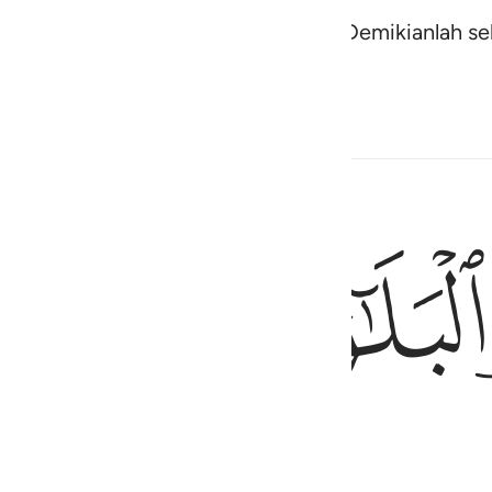
sud mimpi yang engkau lihat itu". Demikianlah 
kebaikan.
an Berkaitan
ﱖ
ﱗ
ﱘ
atu ujian yang nyata;