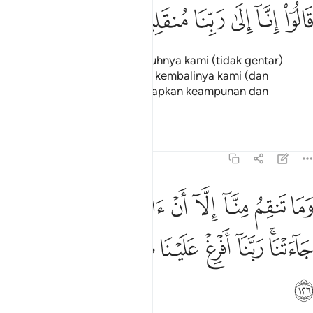
ﱩ
ﱪ
ﱫ
الوا انا الى ربنا منقلبون ١٢٥
ﱬ
ﱭ
ﱮ
َالُوٓا۟ إِنَّآ إِلَىٰ رَبِّنَا مُنقَلِبُونَ ١٢٥
Mereka menjawab: "Sesungguhnya kami (tidak gentar)
kerana kepada Tuhan kamilah kembalinya kami (dan
kepadaNyalah kami mengharapkan keampunan dan
rahmatNya).
Tafsir
Pelajaran
Renungan
7:126
ﱯ
ﱰ
ﱱ
ﱲ
ﱳ
ﱴ
ﱵ
ﱶ
ﱷ
ما تنقم منا الا ان امنا بايات ربنا لما جاءتنا ربنا افرغ علينا صبرا وتوفنا م
َمَا تَنقِمُ مِنَّآ إِلَّآ أَنْ ءَامَنَّا بِـَٔايَـٰتِ رَبِّنَا لَمَّا جَآءَتْنَا ۚ رَبَّنَآ أَفْرِغْ عَلَيْنَا صَبْرًۭا 
ﱸﱹ
ﱺ
ﱻ
ﱼ
ﱽ
ﱾ
ﱿ
ﲀ