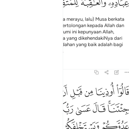
ﲦﲧ
ﲨ
ﲩ
ﲪ
(Pengikut-pengikut Nabi Musa merayu, lalu) Musa berkata
kepada kaumnya: "Mintalah pertolongan kepada Allah dan
bersabarlah, sesungguhnya bumi ini kepunyaan Allah,
diwariskannya kepada sesiapa yang dikehendakiNya dari
hamba-hambaNya; dan kesudahan yang baik adalah bagi
orang-orang yang bertaqwa".
Tafsir
Pelajaran
Renungan
7:129
ﲫ
ﲬ
ﲭ
ﲮ
ﲯ
ﲰ
ﲱ
ﲲ
ﲳ
الوا اوذينا من قبل ان تاتينا ومن بعد ما جيتنا قال عسى ربكم ان يهل
َالُوٓا۟ أُوذِينَا مِن قَبْلِ أَن تَأْتِيَنَا وَمِنۢ بَعْدِ مَا جِئْتَنَا ۚ قَالَ عَسَىٰ رَبُّكُمْ أَن يُهْلِ
ﲴﲵ
ﲶ
ﲷ
ﲸ
ﲹ
ﲺ
ﲻ
ﲼ
ﲽ
ﲾ
ﲿ