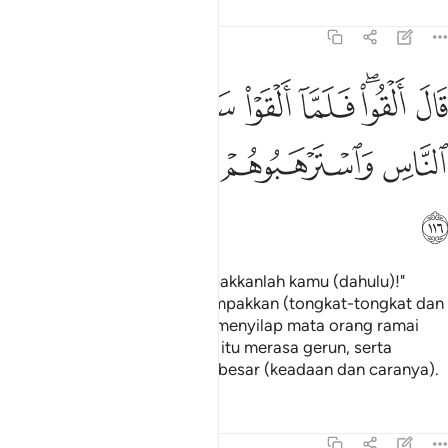
Tafsir
Pelajaran
Renungan
7:116
ﲬ
ﲭﲮ
ﲯ
ﲰ
ﲱ
ﲲ
ال القوا فلما القوا سحروا اعين الناس واسترهبوهم وجاءوا بسحر عظيم ٦
َالَ أَلْقُوا۟ ۖ فَلَمَّآ أَلْقَوْا۟ سَحَرُوٓا۟ أَعْيُنَ ٱلنَّاسِ وَٱسْتَرْهَبُوهُمْ وَجَآءُو
ﲳ
ﲴ
ﲵ
ﲶ
ﲷ
ﲸ
Nabi Musa menjawab: "Campakkanlah kamu (dahulu)!"
Maka apabila mereka mencampakkan (tongkat-tongkat dan
tali masing-masing), mereka menyilap mata orang ramai
dan menjadikan orang-orang itu merasa gerun, serta
mereka melakukan sihir yang besar (keadaan dan caranya).
Tafsir
Pelajaran
Renungan
7:117