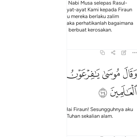
Kemudian Kami mengutuskan Nabi Musa selepas Rasul-
rasul itu, dengan membawa ayat-ayat Kami kepada Firaun
dan Ketua-ketua kaumnya, lalu mereka berlaku zalim
(ingkar) akan ayat-ayat itu. Maka perhatikanlah bagaimana
kesudahan orang-orang yang berbuat kerosakan.
Tafsir
Pelajaran
Renungan
7:104
ﳀ
ﳁ
ﳂ
ﳃ
قال موسى يا فرعون اني رسول من رب العالمين ١٠٤
ﳄ
ﳅ
ﳆ
َقَالَ مُوسَىٰ يَـٰفِرْعَوْنُ إِنِّى رَسُولٌۭ مِّن رَّبِّ ٱلْعَـٰلَمِينَ ١٠٤
ﳇ
ﳈ
Dan berkatalah Nabi Musa: "Hai Firaun! Sesungguhnya aku
ini adalah seorang Rasul dari Tuhan sekalian alam.
Tafsir
Pelajaran
Renungan