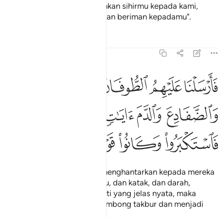
(wahai Musa), untuk menjalankan sihirmu kepada kami,
maka kami tidak sekali-kali akan beriman kepadamu".
Tafsir
Pelajaran
Renungan
7:133
ﱧ
ﱨ
ﱩ
ﱪ
ﱫ
ارسلنا عليهم الطوفان والجراد والقمل والضفادع والدم ايات مفصلات فا
َأَرْسَلْنَا عَلَيْهِمُ ٱلطُّوفَانَ وَٱلْجَرَادَ وَٱلْقُمَّلَ وَٱلضَّفَادِعَ وَٱلدَّمَ ءَايَـٰتٍ
ﱬ
ﱭ
ﱮ
ﱯ
ﱰ
ﱱ
ﱲ
ﱳ
ﱴ
(Allah berfirman): Kami pun menghantarkan kepada mereka
taufan, dan belalang, dan kutu, dan katak, dan darah,
sebagai tanda-tanda dan bukti yang jelas nyata, maka
mereka juga tetap berlaku sombong takbur dan menjadi
kaum yang menderhaka.