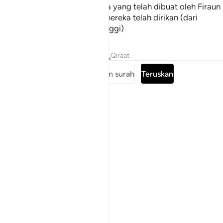
dan Kami telah hancurkan apa yang telah dibuat oleh Firaun
dan kaumnya dan apa yang mereka telah dirikan (dari
bangunan-bangunan yang tinggi)
Tafsir
Pelajaran
Renungan
Qiraat
Baca keseluruhan surah
Teruskan