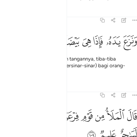
Tafsir
Pelajaran
Renungan
7:108
ﱨ
ﱩ
ﱪ
ﱫ
نزع يده فاذا هي بيضاء للناظرين ١٠٨
ﱬ
ﱭ
ﱮ
َنَزَعَ يَدَهُۥ فَإِذَا هِىَ بَيْضَآءُ لِلنَّـٰظِرِينَ ١٠٨
Dan Nabi Musa mengeluarkan tangannya, tiba-tiba
tangannya (menjadi) putih (bersinar-sinar) bagi orang-
orang yang melihatnya.
Tafsir
Pelajaran
Renungan
7:109
ﱯ
ﱰ
ﱱ
ﱲ
ﱳ
ال الملا من قوم فرعون ان هاذا لساحر عليم ١٠٩
ﱴ
ﱵ
َالَ ٱلْمَلَأُ مِن قَوْمِ فِرْعَوْنَ إِنَّ هَـٰذَا لَسَـٰحِرٌ عَلِيمٌۭ ١٠٩
ﱶ
ﱷ
ﱸ