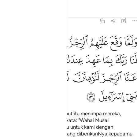
Tafsir
Pelajaran
Renungan
7:134
ﱵ
ﱶ
ﱷ
ﱸ
ﱹ
ﱺ
ﱻ
لما وقع عليهم الرجز قالوا يا موسى ادع لنا ربك بما عهد عندك لين كشف
َلَمَّا وَقَعَ عَلَيْهِمُ ٱلرِّجْزُ قَالُوا۟ يَـٰمُوسَى ٱدْعُ لَنَا رَبَّكَ بِمَا عَهِدَ عِندَكَ ۖ لَئِن كَشَف
ﱼ
ﱽ
ﱾ
ﱿ
ﲀﲁ
ﲂ
ﲃ
ﲄ
ﲅ
ﲆ
ﲇ
ﲈ
ﲉ
ﲊ
ﲋ
ﲌ
Dan apabila azab yang tersebut itu menimpa mereka,
mereka (merayu dengan) berkata: "Wahai Musa!
Pohonkanlah kepada Tuhanmu untuk kami dengan
(kehormatan) pangkat Nabi yang diberikanNya kepadamu