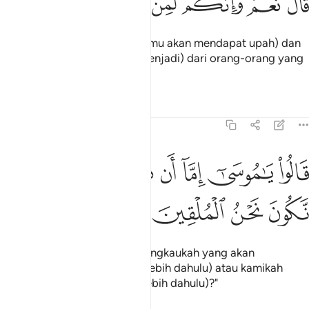
ﲛ
ﲜ
ﲝ
ﲞ
ﲟ
ﲠ
َالَ نَعَمْ وَإِنَّكُمْ لَمِنَ ٱلْمُقَرَّبِينَ ١١٤
Firaun menjawab: "Benar, (kamu akan mendapat upah) dan
kamu sesungguhnya (akan menjadi) dari orang-orang yang
damping (denganku)".
Tafsir
Pelajaran
Renungan
7:115
ﲡ
ﲢ
ﲣ
ﲤ
ﲥ
الوا يا موسى اما ان تلقي واما ان نكون نحن الملقين ١١٥
ﲦ
ﲧ
َالُوا۟ يَـٰمُوسَىٰٓ إِمَّآ أَن تُلْقِىَ وَإِمَّآ أَن نَّكُونَ نَحْنُ ٱلْمُلْقِينَ ١١٥
ﲨ
ﲩ
ﲪ
ﲫ
Mereka berkata: "Hai Musa! Engkaukah yang akan
mencampakkan (tongkatmu lebih dahulu) atau kamikah
yang akan mencampakkan (lebih dahulu)?"