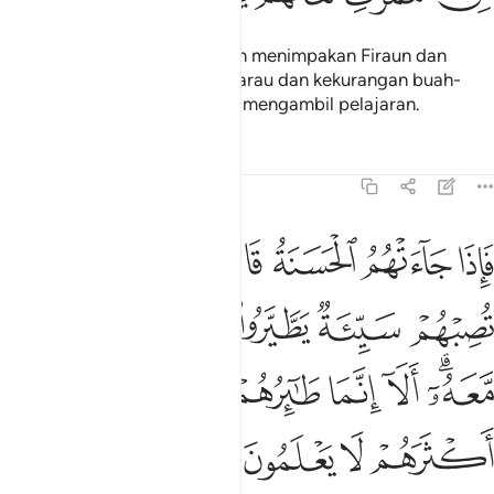
Dan sesungguhnya Kami telah menimpakan Firaun dan
kaumnya dengan musim kemarau dan kekurangan buah-
buahan, supaya mereka insaf mengambil pelajaran.
Tafsir
Pelajaran
Renungan
7:131
ﱁ
ﱂ
ﱃ
ﱄ
ﱅ
ﱆﱇ
ﱈ
اذا جاءتهم الحسنة قالوا لنا هاذه وان تصبهم سيية يطيروا بموسى ومن معه 
َإِذَا جَآءَتْهُمُ ٱلْحَسَنَةُ قَالُوا۟ لَنَا هَـٰذِهِۦ ۖ وَإِن تُصِبْهُمْ سَيِّئَةٌۭ يَطَّيَّرُوا۟ بِمُوسَىٰ وَمَن مّ
ﱉ
ﱊ
ﱋ
ﱌ
ﱍ
ﱎﱏ
ﱐ
ﱑ
ﱒ
ﱓ
ﱔ
ﱕ
ﱖ
ﱗ
ﱘ
ﱙ