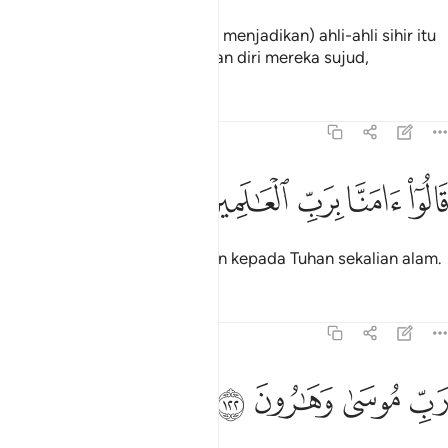
Dan (kemenangan Nabi Musa menjadikan) ahli-ahli sihir itu
dengan sendirinya merebahkan diri mereka sujud,
Tafsir
Pelajaran
Renungan
7:121
ﱁ
ﱂ
الوا امنا برب العالمين ١٢١
ﱃ
ﱄ
ﱅ
َالُوٓا۟ ءَامَنَّا بِرَبِّ ٱلْعَـٰلَمِينَ ١٢١
Sambil berkata: "Kami beriman kepada Tuhan sekalian alam.
Tafsir
Pelajaran
Renungan
7:122
ﱆ
ﱇ
ب موسى وهارون ١٢٢
ﱈ
ﱉ
َبِّ مُوسَىٰ وَهَـٰرُونَ ١٢٢