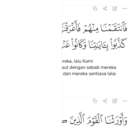
Tafsir
Pelajaran
Renungan
7:136
ﲙ
ﲚ
ﲛ
ﲜ
ﲝ
ﲞ
انتقمنا منهم فاغرقناهم في اليم بانهم كذبوا باياتنا وكانوا عنها غافلين ١٣٦
َٱنتَقَمْنَا مِنْهُمْ فَأَغْرَقْنَـٰهُمْ فِى ٱلْيَمِّ بِأَنَّهُمْ كَذَّبُوا۟ بِـَٔايَـٰتِنَا وَكَانُوا۟ عَنْهَا غَـٰف
ﲟ
ﲠ
ﲡ
ﲢ
ﲣ
ﲤ
Maka Kami pun membalas mereka, lalu Kami
menenggelamkan mereka di laut dengan sebab mereka
mendustakan ayat-ayat Kami dan mereka sentiasa lalai
daripadanya.
Tafsir
Pelajaran
Renungan
7:137
ﲥ
ﲦ
ﲧ
ﲨ
ﲩ
اورثنا القوم الذين كانوا يستضعفون مشارق الارض ومغاربها التي باركن
َأَوْرَثْنَا ٱلْقَوْمَ ٱلَّذِينَ كَانُوا۟ يُسْتَضْعَفُونَ مَشَـٰرِقَ ٱلْأَرْضِ وَمَغَـٰرِبَهَا ٱلَّتِى