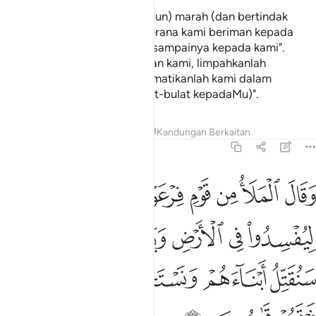
"Dan tidaklah engkau (hai Firaun) marah (dan bertindak
menyeksa) kami melainkan kerana kami beriman kepada
ayat-ayat Tuhan kami, ketika sampainya kepada kami".
(Mereka berdoa): "Wahai Tuhan kami, limpahkanlah
kesabaran kepada kami, dan matikanlah kami dalam
keadaan Islam (berserah bulat-bulat kepadaMu)".
Tafsir
Pelajaran
Renungan
Kandungan Berkaitan
7:127
ﲁ
ﲂ
ﲃ
ﲄ
ﲅ
ﲆ
ﲇ
ﲈ
قال الملا من قوم فرعون اتذر موسى وقومه ليفسدوا في الارض ويذرك و
َقَالَ ٱلْمَلَأُ مِن قَوْمِ فِرْعَوْنَ أَتَذَرُ مُوسَىٰ وَقَوْمَهُۥ لِيُفْسِدُوا۟ فِى ٱلْأَرْضِ وَيَذَرَكَ وَ
ﲉ
ﲊ
ﲋ
ﲌ
ﲍﲎ
ﲏ
ﲐ
ﲑ
ﲒ
ﲓ
ﲔ