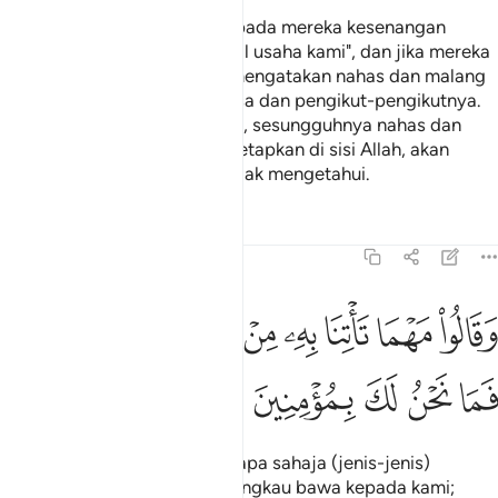
Kemudian apabila datang kepada mereka kesenangan
mereka berkata: "Ini ialah hasil usaha kami", dan jika mereka
ditimpa kesusahan, mereka mengatakan nahas dan malang
itu disebabkan oleh Nabi Musa dan pengikut-pengikutnya.
(Tuhan berfirman): Ketahuilah, sesungguhnya nahas dan
malang mereka itu hanya di tetapkan di sisi Allah, akan
tetapi kebanyakan mereka tidak mengetahui.
Tafsir
Pelajaran
Renungan
7:132
ﱚ
ﱛ
ﱜ
ﱝ
ﱞ
ﱟ
قالوا مهما تاتنا به من اية لتسحرنا بها فما نحن لك بمومنين ١٣٢
ﱠ
ﱡ
َقَالُوا۟ مَهْمَا تَأْتِنَا بِهِۦ مِنْ ءَايَةٍۢ لِّتَسْحَرَنَا بِهَا فَمَا نَحْنُ لَكَ بِمُؤْمِنِينَ ١٣٢
ﱢ
ﱣ
ﱤ
ﱥ
ﱦ
Dan mereka berkata: "Walau apa sahaja (jenis-jenis)
keterangan (mukjizat) yang engkau bawa kepada kami;