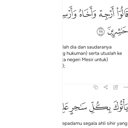
ﲂ
ﲃ
ﲄ
ﲅ
ﲆ
الوا ارجه واخاه وارسل في المداين حاشرين ١١١
ﲇ
َالُوٓا۟ أَرْجِهْ وَأَخَاهُ وَأَرْسِلْ فِى ٱلْمَدَآئِنِ حَـٰشِرِينَ ١١١
ﲈ
ﲉ
Mereka berkata: "Tangguhkanlah dia dan saudaranya
(daripada dijatuhkan sebarang hukuman) serta utuslah ke
bandar-bandar (di merata-rata negeri Mesir untuk)
mengumpulkan (ahli-ahli sihir);
Tafsir
Pelajaran
Renungan
7:112
ﲊ
ﲋ
اتوك بكل ساحر عليم ١١٢
ﲌ
ﲍ
ﲎ
َأْتُوكَ بِكُلِّ سَـٰحِرٍ عَلِيمٍۢ ١١٢
"Yang kelak akan membawa kepadamu segala ahli sihir yang