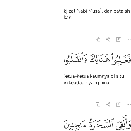
Maka sabitlah kebenaran (mukjizat Nabi Musa), dan batalah
(sihir) yang mereka telah lakukan.
Tafsir
Pelajaran
Renungan
7:119
ﳎ
ﳏ
غلبوا هنالك وانقلبوا صاغرين ١١٩
ﳐ
ﳑ
ﳒ
َغُلِبُوا۟ هُنَالِكَ وَٱنقَلَبُوا۟ صَـٰغِرِينَ ١١٩
Oleh itu, kalahlah Firaun dan Ketua-ketua kaumnya di situ
dan kembalilah mereka dengan keadaan yang hina.
Tafsir
Pelajaran
Renungan
7:120
ﳓ
ﳔ
القي السحرة ساجدين ١٢٠
ﳕ
ﳖ
َأُلْقِىَ ٱلسَّحَرَةُ سَـٰجِدِينَ ١٢٠