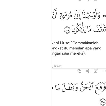
ﲹ ﲺ
ﲻ
ﲼ
ﲽ
ﲾ
ﲿﳀ
ﳁ
۞ اوحينا الى موسى ان الق عصاك فاذا هي تلقف ما يافكون ١١٧
ﳂ
۞ َأَوْحَيْنَآ إِلَىٰ مُوسَىٰٓ أَنْ أَلْقِ عَصَاكَ ۖ فَإِذَا هِىَ تَلْقَفُ مَا يَأْفِكُونَ ١١٧
ﳃ
ﳄ
ﳅ
ﳆ
Dan Kami wahyukan kepada Nabi Musa: "Campakkanlah
tongkatmu!" Maka tiba-tiba tongkat itu menelan apa yang
mereka pura-pura adakan (dengan sihir mereka).
Tafsir
Pelajaran
Renungan
Qiraat
7:118
ﳇ
ﳈ
ﳉ
وقع الحق وبطل ما كانوا يعملون ١١٨
ﳊ
ﳋ
ﳌ
َوَقَعَ ٱلْحَقُّ وَبَطَلَ مَا كَانُوا۟ يَعْمَلُونَ ١١٨
ﳍ