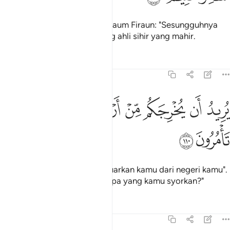
Berkatalah Ketua-ketua dari kaum Firaun: "Sesungguhnya
orang ini (Musa) ialah seorang ahli sihir yang mahir.
Tafsir
Pelajaran
Renungan
7:110
ﱹ
ﱺ
ﱻ
ﱼ
ريد ان يخرجكم من ارضكم فماذا تامرون ١١٠
ﱽﱾ
ﱿ
ُرِيدُ أَن يُخْرِجَكُم مِّنْ أَرْضِكُمْ ۖ فَمَاذَا تَأْمُرُونَ ١١٠
ﲀ
ﲁ
"Ia bertujuan hendak mengeluarkan kamu dari negeri kamu".
(Firaun bertanya): "Oleh itu, apa yang kamu syorkan?"
Tafsir
Pelajaran
Renungan
7:111