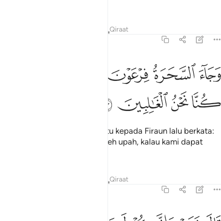
mahir".
Tafsir
Pelajaran
Renungan
Qiraat
7:113
ﲏ
ﲐ
ﲑ
ﲒ
ﲓ
ﲔ
جاء السحرة فرعون قالوا ان لنا لاجرا ان كنا نحن الغالبين ١١٣
ﲕ
ﲖ
َجَآءَ ٱلسَّحَرَةُ فِرْعَوْنَ قَالُوٓا۟ إِنَّ لَنَا لَأَجْرًا إِن كُنَّا نَحْنُ ٱلْغَـ
ﲗ
ﲘ
ﲙ
ﲚ
Dan datanglah ahli-ahli sihir itu kepada Firaun lalu berkata:
"Sungguhkah kami akan beroleh upah, kalau kami dapat
mengalahkannya?"
Tafsir
Pelajaran
Renungan
Qiraat
7:114
ال نعم وانكم لمن المقربين ١١٤