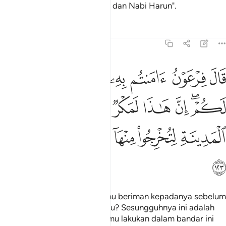
"(Iaitu) Tuhan bagi Nabi Musa dan Nabi Harun".
Tafsir
Pelajaran
Renungan
7:123
ﱊ
ﱋ
ﱌ
ﱍ
ﱎ
ﱏ
ﱐ
ال فرعون امنتم به قبل ان اذن لكم ان هاذا لمكر مكرتموه في المدينة ل
َالَ فِرْعَوْنُ ءَامَنتُم بِهِۦ قَبْلَ أَنْ ءَاذَنَ لَكُمْ ۖ إِنَّ هَـٰذَا لَمَكْرٌۭ مَّكَرْتُمُوهُ فِى ٱلْمَدِي
ﱑﱒ
ﱓ
ﱔ
ﱕ
ﱖ
ﱗ
ﱘ
ﱙ
ﱚ
ﱛﱜ
ﱝ
ﱞ
ﱟ
Firaun berkata: "Patutkah kamu beriman kepadanya sebelum
aku memberi izin kepada kamu? Sesungguhnya ini adalah
perbuatan tipu daya yang kamu lakukan dalam bandar ini