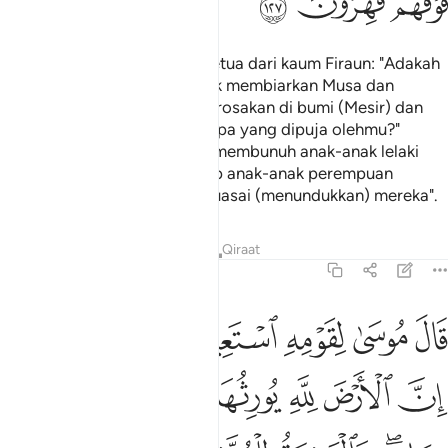
ﲕ
ﲖ
ﲗ
Dan berkatalah pula Ketua-ketua dari kaum Firaun: "Adakah
engkau (wahai Firaun) hendak membiarkan Musa dan
kaumnya untuk melakukan kerosakan di bumi (Mesir) dan
meninggalkanmu serta apa-apa yang dipuja olehmu?"
Firaun menjawab: "Kita akan membunuh anak-anak lelaki
mereka dan kita biarkan hidup anak-anak perempuan
mereka, dan kita tetap menguasai (menundukkan) mereka".
Tafsir
Pelajaran
Renungan
Qiraat
7:128
ﲘ
ﲙ
ﲚ
ﲛ
ﲜ
ﲝﲞ
ال موسى لقومه استعينوا بالله واصبروا ان الارض لله يورثها من يشاء من 
َالَ مُوسَىٰ لِقَوْمِهِ ٱسْتَعِينُوا۟ بِٱللَّهِ وَٱصْبِرُوٓا۟ ۖ إِنَّ ٱلْأَرْضَ لِلَّهِ يُورِثُهَا مَن يَشَآءُ
ﲟ
ﲠ
ﲡ
ﲢ
ﲣ
ﲤ
ﲥ