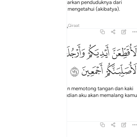
kerana kamu hendak mengeluarkan penduduknya dari
padanya. Oleh itu, kamu akan mengetahui (akibatya).
Tafsir
Pelajaran
Renungan
Qiraat
7:124
ﱠ
ﱡ
ﱢ
ﱣ
اقطعن ايديكم وارجلكم من خلاف ثم لاصلبنكم اجمعين ١٢٤
ﱤ
ﱥ
َأُقَطِّعَنَّ أَيْدِيَكُمْ وَأَرْجُلَكُم مِّنْ خِلَـٰفٍۢ ثُمَّ لَأُصَلِّبَنَّكُمْ أَجْمَعِينَ ١٢٤
ﱦ
ﱧ
ﱨ
"Demi sesungguhnya, aku akan memotong tangan dan kaki
kamu dengan bersilang, kemudian aku akan memalang kamu
semuanya".
Tafsir
Pelajaran
Renungan
7:125