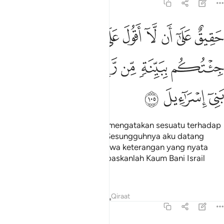
7:105
ﱁ
ﱂ
ﱃ
ﱄ
ﱅ
ﱆ
ﱇ
ﱈ
ﱉﱊ
ﱋ
قيق على ان لا اقول على الله الا الحق قد جيتكم ببينة من ربكم فارسل م
َقِيقٌ عَلَىٰٓ أَن لَّآ أَقُولَ عَلَى ٱللَّهِ إِلَّا ٱلْحَقَّ ۚ قَدْ جِئْتُكُم بِبَيِّنَةٍۢ مِّن رَّبِّكُمْ 
ﱌ
ﱍ
ﱎ
ﱏ
ﱐ
ﱑ
ﱒ
ﱓ
ﱔ
"Sudah semestinya aku tidak mengatakan sesuatu terhadap
Allah melainkan yang benar. Sesungguhnya aku datang
kepada kamu dengan membawa keterangan yang nyata
dari Tuhan kamu. Oleh itu, bebaskanlah Kaum Bani Israil
menyertai aku (ke Palestin).
Tafsir
Pelajaran
Renungan
Qiraat
7:106