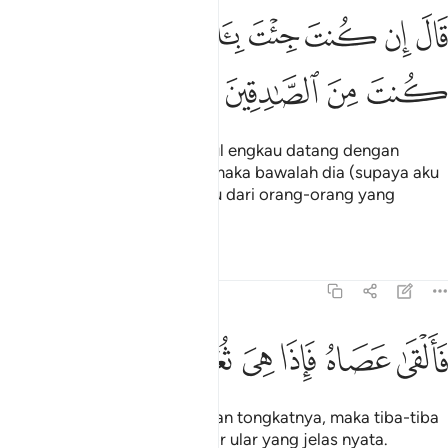
ﱕ
ﱖ
ﱗ
ﱘ
ﱙ
ﱚ
ال ان كنت جيت باية فات بها ان كنت من الصادقين ١٠٦
ﱛ
ﱜ
َالَ إِن كُنتَ جِئْتَ بِـَٔايَةٍۢ فَأْتِ بِهَآ إِن كُنتَ مِنَ ٱلصَّـٰدِقِينَ ١٠٦
ﱝ
ﱞ
ﱟ
ﱠ
Firaun menjawab: "Kalau betul engkau datang dengan
membawa sesuatu mukjizat maka bawalah dia (supaya aku
melihatnya), jika betul engkau dari orang-orang yang
benar".
Tafsir
Pelajaran
Renungan
7:107
ﱡ
ﱢ
ﱣ
القى عصاه فاذا هي ثعبان مبين ١٠٧
ﱤ
ﱥ
ﱦ
ﱧ
َأَلْقَىٰ عَصَاهُ فَإِذَا هِىَ ثُعْبَانٌۭ مُّبِينٌۭ ١٠٧
Nabi Musa pun mencampakkan tongkatnya, maka tiba-tiba
tongkatnya itu menjadi seekor ular yang jelas nyata.