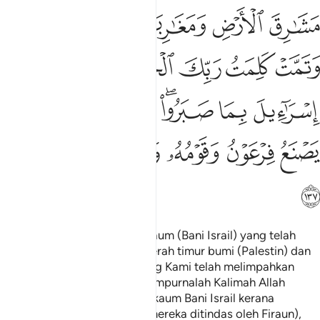
ﲪ
ﲫ
ﲬ
ﲭ
ﲮ
ﲯﲰ
ﲱ
ﲲ
ﲳ
ﲴ
ﲵ
ﲶ
ﲷ
ﲸ
ﲹﲺ
ﲻ
ﲼ
ﲽ
ﲾ
ﲿ
ﳀ
ﳁ
ﳂ
ﳃ
ﳄ
Dan Kami wariskan kepada kaum (Bani Israil) yang telah
tertindas itu akan daerah-daerah timur bumi (Palestin) dan
daerah-daerah baratnya, yang Kami telah melimpahkan
berkat padanya. Dan telah sempurnalah Kalimah Allah
(janjiNya) yang baik kepada kaum Bani Israil kerana
kesabaran mereka (semasa mereka ditindas oleh Firaun),