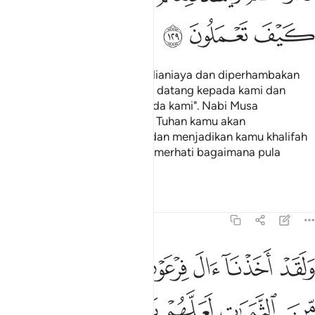
ﳀ
ﳁ
ﳂ
Mereka berkata: "Kami telah dianiaya dan diperhambakan
(oleh Firaun) sebelum engkau datang kepada kami dan
sesudah engkau datang kepada kami". Nabi Musa
menjawab: "Mudah-mudahan Tuhan kamu akan
membinasakan musuh kamu dan menjadikan kamu khalifah
di bumi, kemudian Ia akan memerhati bagaimana pula
perbuatan kamu?"
Tafsir
Pelajaran
Renungan
7:130
ﳃ
ﳄ
ﳅ
ﳆ
ﳇ
لقد اخذنا ال فرعون بالسنين ونقص من الثمرات لعلهم يذكرون ١٣٠
ﳈ
َلَقَدْ أَخَذْنَآ ءَالَ فِرْعَوْنَ بِٱلسِّنِينَ وَنَقْصٍۢ مِّنَ ٱلثَّمَرَٰتِ لَعَلَّهُمْ يَذَّكَّرُونَ ١٣٠
ﳉ
ﳊ
ﳋ
ﳌ
ﳍ