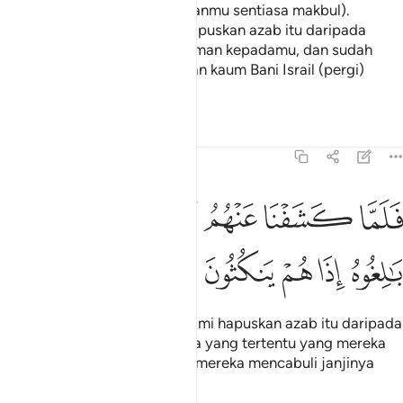
(yang menjadikan permohonanmu sentiasa makbul).
Sesungguhnya jika engkau hapuskan azab itu daripada
kami, tentulah kami akan beriman kepadamu, dan sudah
tentu kami akan membebaskan kaum Bani Israil (pergi)
bersamamu".
Tafsir
Pelajaran
Renungan
7:135
ﲍ
ﲎ
ﲏ
ﲐ
ﲑ
لما كشفنا عنهم الرجز الى اجل هم بالغوه اذا هم ينكثون ١٣٥
ﲒ
ﲓ
َلَمَّا كَشَفْنَا عَنْهُمُ ٱلرِّجْزَ إِلَىٰٓ أَجَلٍ هُم بَـٰلِغُوهُ إِذَا هُمْ يَنكُثُونَ ١٣٥
ﲔ
ﲕ
ﲖ
ﲗ
ﲘ
(Tuhan berfirman): Setelah Kami hapuskan azab itu daripada
mereka, hingga ke suatu masa yang tertentu yang mereka
sampai kepadanya, tiba-tiba mereka mencabuli janjinya