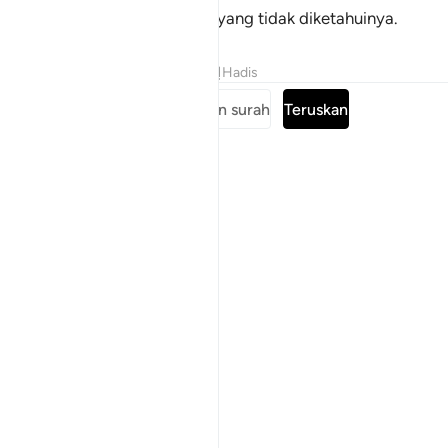
Ia mengajarkan manusia apa yang tidak diketahuinya.
Tafsir
Pelajaran
Renungan
Hadis
Baca keseluruhan surah
Teruskan