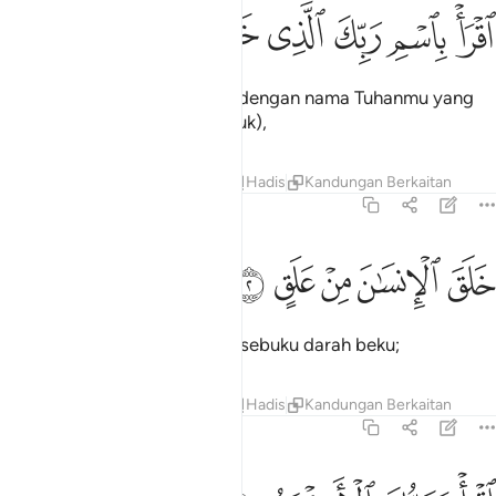
ﲅ
ﲆ
ﲇ
قرا باسم ربك الذي خلق ١
ﲈ
ﲉ
ﲊ
قْرَأْ بِٱسْمِ رَبِّكَ ٱلَّذِى خَلَقَ ١
Bacalah (wahai Muhammad) dengan nama Tuhanmu yang
menciptakan (sekalian makhluk),
Tafsir
Pelajaran
Renungan
Hadis
Kandungan Berkaitan
96:2
ﲋ
ﲌ
لق الانسان من علق ٢
ﲍ
ﲎ
ﲏ
َلَقَ ٱلْإِنسَـٰنَ مِنْ عَلَقٍ ٢
Ia menciptakan manusia dari sebuku darah beku;
Tafsir
Pelajaran
Renungan
Hadis
Kandungan Berkaitan
96:3
قرا وربك الاكرم ٣