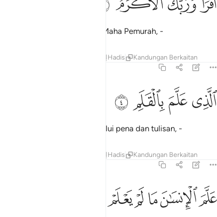
ﲐ
ﲑ
ﲒ
ﲓ
قْرَأْ وَرَبُّكَ ٱلْأَكْرَمُ ٣
Bacalah, dan Tuhanmu Yang Maha Pemurah, -
Tafsir
Pelajaran
Renungan
Hadis
Kandungan Berkaitan
96:4
ﲔ
ﲕ
لذي علم بالقلم ٤
ﲖ
ﲗ
لَّذِى عَلَّمَ بِٱلْقَلَمِ ٤
Yang mengajar manusia melalui pena dan tulisan, -
Tafsir
Pelajaran
Renungan
Hadis
Kandungan Berkaitan
96:5
ﲘ
ﲙ
ﲚ
لم الانسان ما لم يعلم ٥
ﲛ
ﲜ
ﲝ
َلَّمَ ٱلْإِنسَـٰنَ مَا لَمْ يَعْلَمْ ٥