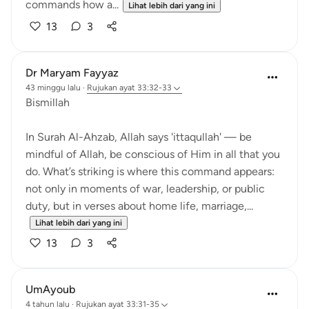
commands how a...
Lihat lebih dari yang ini
13
3
Dr Maryam Fayyaz
43 minggu lalu
·
Rujukan
ayat 33:32-33
Bismillah
In Surah Al-Ahzab, Allah says 'ittaqullah' — be
mindful of Allah, be conscious of Him in all that you
do. What’s striking is where this command appears:
not only in moments of war, leadership, or public
duty, but in verses about home life, marriage,...
Lihat lebih dari yang ini
13
3
UmAyoub
4 tahun lalu
·
Rujukan
ayat 33:31-35