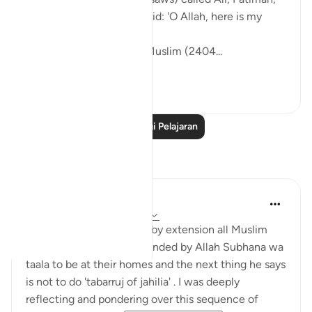
Hasan, and Husayn. He said: 'O Allah, here is my
family!'
[Authentic: Narrated by Muslim (2404...
Lihat lebih dari yang ini
1
0
Baca Lagi Pelajaran
Refleksi
Hira Younus
2 tahun lalu
·
Rujukan
ayat 33:33
Mothers of believers and by extension all Muslim
women are being commanded by Allah Subhana wa
taala to be at their homes and the next thing he says
is not to do 'tabarruj of jahilia' . I was deeply
reflecting and pondering over this sequence of