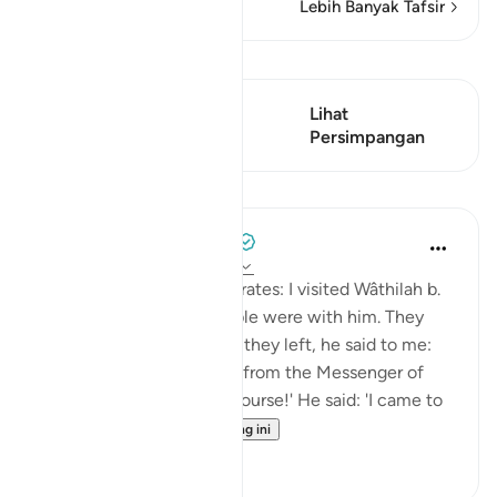
Lebih Banyak Tafsir
Lihat Qiraat
Ayat ini mempunyai 2
Lihat
Persimpangan
Persimpangan
Pelajaran
Prophetic Commentary
8 tahun lalu
·
Rujukan
ayat 33:33
Shaddâd Abu ‘Ammâr narrates: I visited Wâthilah b.
al-Asqa‘ while some people were with him. They
mentioned Ali, and when they left, he said to me:
'May I tell you what I saw from the Messenger of
Allah (saws)?' I said: 'Of course!' He said: 'I came to
Fâtimah...
Lihat lebih dari yang ini
1
0