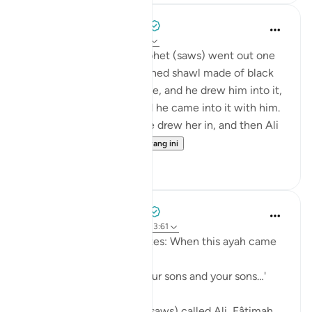
Prophetic Commentary
8 tahun lalu
·
Rujukan
ayat 33:33
‘Âishah narrates: The Prophet (saws) went out one
morning wearing a patterned shawl made of black
wool. Al-Hasan b. Ali came, and he drew him into it,
then al-Husayn came and he came into it with him.
Fâtimah then came, so he drew her in, and then Ali
came and...
Lihat lebih dari yang ini
1
0
Prophetic Commentary
8 tahun lalu
·
Rujukan
ayat 33:33, 3:61
Sa‘d b. Abu Waqqâs narrates: When this ayah came
down:
… say, 'Come, let us call our sons and your sons…'
[3:61]
The Messenger of Allah (saws) called Ali, Fâtimah,