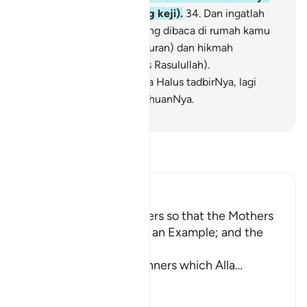
(dari segala perkara yang keji).
34
.
Dan ingatlah
(serta amalkanlah) apa yang dibaca di rumah kamu
dari ayat-ayat Allah (Al-Quran) dan hikmah
pengetahuan (hadis-hadis Rasulullah).
Sesungguhnya Allah Maha Halus tadbirNya, lagi
Maha Mendalam pengetahuanNya.
-
Abdullah Muhammad Basmeih
Baca Tafsir
Ibn Kathir (Abridged)
Enjoining certain Manners so that the Mothers
of the Believers may be an Example; and the
Prohibition of Tabarruj
These are the good manners which Alla
…
Baca Lagi