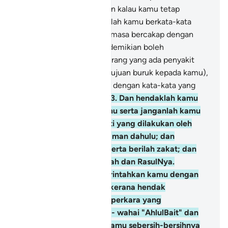
mana perempuan yang lain kalau kamu tetap
bertaqwa. Oleh itu janganlah kamu berkata-kata
dengan lembut manja (semasa bercakap dengan
lelaki asing) kerana yang demikian boleh
menimbulkan keinginan orang yang ada penyakit
dalam hatinya (menaruh tujuan buruk kepada kamu),
dan sebaliknya berkatalah dengan kata-kata yang
baik (sesuai dan sopan).
33
.
Dan hendaklah kamu
tetap diam di rumah kamu serta janganlah kamu
mendedahkan diri seperti yang dilakukan oleh
orang-orang Jahiliyah zaman dahulu; dan
dirikanlah sembahyang serta berilah zakat; dan
taatlah kamu kepada Allah dan RasulNya.
Sesungguhnya Allah (perintahkan kamu dengan
semuanya itu) hanyalah kerana hendak
menghapuskan perkara-perkara yang
mencemarkan diri kamu - wahai "AhlulBait" dan
hendak membersihkan kamu sebersih-bersihnya