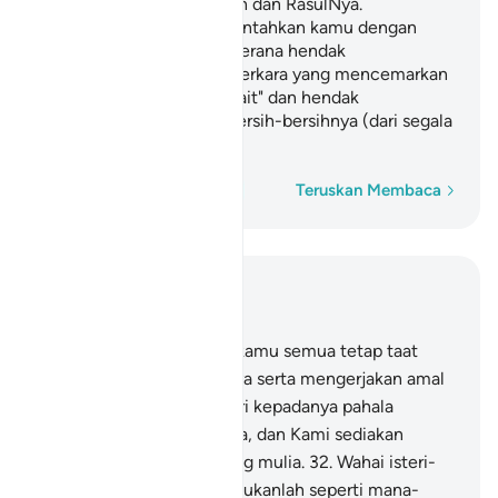
taatlah kamu kepada Allah dan RasulNya.
Sesungguhnya Allah (perintahkan kamu dengan
semuanya itu) hanyalah kerana hendak
menghapuskan perkara-perkara yang mencemarkan
diri kamu - wahai "AhlulBait" dan hendak
membersihkan kamu sebersih-bersihnya (dari segala
perkara yang keji).
Perkataan demi perkataan
Teruskan Membaca
Baca dalam Konteks
Bab 33, Halaman 422, Juz 22
31
.
Dan sesiapa di antara kamu semua tetap taat
kepada Allah dan RasulNya serta mengerjakan amal
yang soleh, Kami akan beri kepadanya pahala
amalnya itu dua kali ganda, dan Kami sediakan
baginya limpah kurnia yang mulia.
32
.
Wahai isteri-
isteri Nabi, kamu semua bukanlah seperti mana-