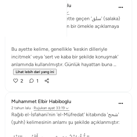
Muhammet Elbir Habiboglu
2 tahun lalu
·
Rujukan
ayat 33:19
Tabii, Ahzab Suresi 19. ayette geçen 'سلق' (salaka)
kelimesini günlük hayattan bir örnekle açıklamaya
çalışayım.
Bu ayette kelime, genellikle 'keskin dilleriyle
incitmek' veya 'sert ve kaba bir şekilde konuşmak'
anlamında kullanılmıştır. Günlük hayattan buna ...
Lihat lebih dari yang ini
2
1
Muhammet Elbir Habiboglu
2 tahun lalu
·
Rujukan
ayat 33:19
Rağıb el-İsfahani'nin 'el-Müfredat' kitabında 'شحح'
(şuhh) kelimesinin anlamı şu şekilde açıklanmıştır: