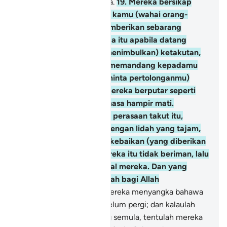
melainkan sebentar sahaja.
19
.
Mereka bersikap
bakhil kedekut terhadap kamu (wahai orang-
orang mukmin untuk memberikan sebarang
pertolongan); dalam pada itu apabila datang
(ancaman musuh yang menimbulkan) ketakutan,
engkau melihat mereka memandang kepadamu
(wahai Muhammad, meminta pertolonganmu)
dengan keadaan mata mereka berputar seperti
orang yang pengsan semasa hampir mati.
Kemudian apabila hilang perasaan takut itu,
mereka mencela kamu dengan lidah yang tajam,
sambil mereka tamakan kebaikan (yang diberikan
Allah kepada kamu). Mereka itu tidak beriman, lalu
Allah gugurkan amal-amal mereka. Dan yang
demikian itu adalah mudah bagi Allah
melaksanakannya.
20
.
Mereka menyangka bahawa
tentera "Al-Ahzaab" itu belum pergi; dan kalaulah
tentera Al-Ahzaab datang semula, tentulah mereka