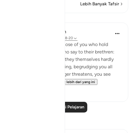
Lebih Banyak Tafsir
Pelajaran
In the Shade of the Quran
31 minggu lalu
·
Rujukan
ayat 33:18-20
God is indeed aware of those of you who hold
others back; and those who say to their brethren:
'Come and join us,' while they themselves hardly
ever take part in the fighting, begrudging you all
help. But then, when danger threatens, you see
them looking to yo...
Lihat lebih dari yang ini
0
0
Baca Lagi Pelajaran
Refleksi