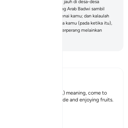
suka kalau mereka tinggal jauh di desa-desa
bersama-sama orang-orang Arab Badwi sambil
bertanyakan berita mengenai kamu; dan kalaulah
mereka ada bersama-sama kamu (pada ketika itu),
mereka tidak akan turut berperang melainkan
sebentar sahaja.
-
Abdullah Muhammad Basmeih
Baca Tafsir
Ibn Kathir (Abridged)
هَلُمَّ إِلَيْنَا
(Come here towards us,) meaning, come to
where we are in the shade and enjoying fruits.
But in spite of that,
وَلاَ يَأْتُونَ الْب
…
Baca Lagi