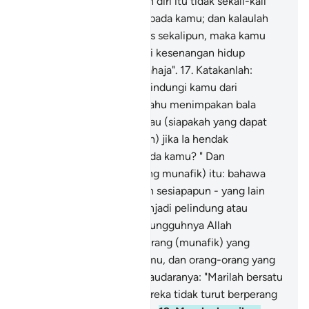
maka perbuatan melarikan diri itu tidak sekali-kali
mendatangkan faedah kepada kamu; dan kalaulah
kamu pada hari ini terlepas sekalipun, maka kamu
tidak juga akan menikmati kesenangan hidup
melainkan sedikit masa sahaja".
17
.
Katakanlah:
"Siapakah yang dapat melindungi kamu dari
kemurkaan Allah jika Ia mahu menimpakan bala
bencana kepada kamu, atau (siapakah yang dapat
menahan kemurahan Allah) jika Ia hendak
memberikan rahmat kepada kamu? " Dan
(ingatkanlah) mereka (yang munafik) itu: bahawa
mereka tidak akan beroleh sesiapapun - yang lain
dari Allah - yang akan menjadi pelindung atau
penolong mereka.
18
.
Sesungguhnya Allah
mengetahui akan orang-orang (munafik) yang
menghalangi di antara kamu, dan orang-orang yang
berkata kepada saudara-saudaranya: "Marilah bersatu
dengan kami", sedang mereka tidak turut berperang