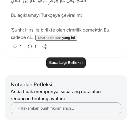
الشُّحُّ: بُخْلٌ مَعَ حِرْصٍ، وهو أَبْلَغُ مِنَ البُخْلِ
Bu açıklamayı Türkçeye çevirelim:
'Şuhh: Hırs ile birlikte olan cimrilik demektir. Bu,
sadece ci...
Lihat lebih dari yang ini
1
1
Baca Lagi Refleksi
Nota dan Refleksi
Anda tidak mempunyai sebarang nota atau
renungan tentang ayat ini.
Rakamkan buah fikiran anda…