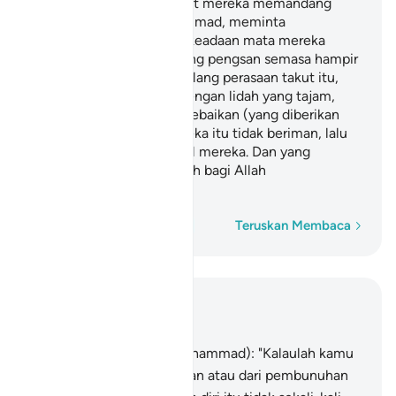
ketakutan, engkau melihat mereka memandang
kepadamu (wahai Muhammad, meminta
pertolonganmu) dengan keadaan mata mereka
berputar seperti orang yang pengsan semasa hampir
mati. Kemudian apabila hilang perasaan takut itu,
mereka mencela kamu dengan lidah yang tajam,
sambil mereka tamakan kebaikan (yang diberikan
Allah kepada kamu). Mereka itu tidak beriman, lalu
Allah gugurkan amal-amal mereka. Dan yang
demikian itu adalah mudah bagi Allah
melaksanakannya.
Perkataan demi perkataan
Teruskan Membaca
Baca dalam Konteks
Bab 33, Halaman 420, Juz 21
16
.
Katakanlah (wahai Muhammad): "Kalaulah kamu
melarikan diri dari kematian atau dari pembunuhan