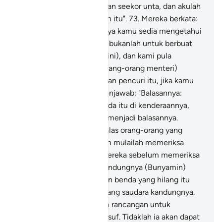
makanan) sebanyak muatan seekor unta, dan akulah
yang menjamin pemberian itu".
73
.
Mereka berkata:
"Demi Allah! Sesungguhnya kamu sedia mengetahui
bahawa kedatangan kami bukanlah untuk berbuat
kerosakan di bumi (Mesir ini), dan kami pula
bukanlah pencuri".
74
.
(Orang-orang menteri)
bertanya: "Maka apa balasan pencuri itu, jika kamu
berdusta?"
75
.
Mereka menjawab: "Balasannya:
sesiapa yang didapati benda itu di kenderaannya,
maka dia lah sendiri yang menjadi balasannya.
Demikianlah kami membalas orang-orang yang
zalim".
76
.
Maka Yusuf pun mulailah memeriksa
tempat-tempat barang mereka sebelum memeriksa
tempat barang saudara kandungnya (Bunyamin)
kemudian ia mengeluarkan benda yang hilang itu
dari tempat simpanan barang saudara kandungnya.
Demikianlah Kami jayakan rancangan untuk
(menyampaikan hajat) Yusuf. Tidaklah ia akan dapat