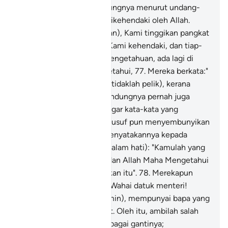
mengambil saudara kandungnya menurut undang-
undang raja, kecuali jika dikehendaki oleh Allah.
(Dengan ilmu pengetahuan), Kami tinggikan pangkat
kedudukan sesiapa yang Kami kehendaki, dan tiap-
tiap orang yang berilmu pengetahuan, ada lagi di
atasnya yang lebih mengetahui,
77
.
Mereka berkata:"
Kalau dia mencuri, maka (tidaklah pelik), kerana
sesungguhnya saudara kandungnya pernah juga
mencuri dahulu. (Mendengar kata-kata yang
menyinggung itu) maka Yusuf pun menyembunyikan
perasaannya, dan tidak menyatakannya kepada
mereka, sambil berkata (dalam hati): "Kamulah yang
lebih buruk keadaannya; dan Allah Maha Mengetahui
akan apa yang kamu katakan itu".
78
.
Merekapun
merayu dengan berkata: "Wahai datuk menteri!
Sesungguhnya ia (Bunyamin), mempunyai bapa yang
sudah tua, lagi berpangkat. Oleh itu, ambilah salah
seorang di antara kami sebagai gantinya;