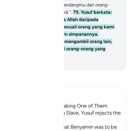
sesungguhnya kami memandangmu dari orang-
orang yang sentiasa berbudi ".
79
.
Yusuf berkata:
"Kami berlindung kepada Allah daripada
mengambil sesiapapun kecuali orang yang kami
dapati barang kami dalam simpanannya.
Sesungguhnya jika kami mengambil orang lain,
nescaya menjadilah kami orang-orang yang
zalim".
-
Abdullah Muhammad Basmeih
Baca Tafsir
Ibn Kathir (Abridged)
Yusuf's Brothers offer taking One of Them
instead of Binyamin as a Slave, Yusuf rejects the
Offer
When it was decided that Benyamin was to be