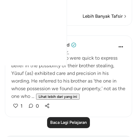
taken and
…
Baca Lagi
Lebih Banyak Tafsir
Pelajaran
When the Stars Prostrated
5 tahun lalu
·
Rujukan
ayat 12:79
💭 Unlike his brothers who were quick to express
belief in the possibility of their brother stealing,
Yūsuf (as) exhibited care and precision in his
wording. He referred to his brother as 'the one in
whose possession we found our property,' not as the
one who ...
Lihat lebih dari yang ini
1
0
Baca Lagi Pelajaran