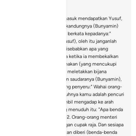
Baca dalam Konteks
Bab 12, Halaman 245, Juz 13
69
.
Dan semasa mereka masuk mendapatkan Yusuf,
ia menempatkan saudara kandungnya (Bunyamin)
bersama-samanya, sambil berkata kepadanya:"
Akulah saudara engkau Yusuf), oleh itu janganlah
engkau berdukacita lagi disebabkan apa yang
mereka lakukan".
70
.
Maka ketika ia membekalkan
mereka dengan bekalan makan (yang mencukupi
keperluan) mereka, lalu ia meletakkan bijana
minuman raja di kenderaan saudaranya (Bunyamin),
kemudian menyeru seorang penyeru:" Wahai orang-
orang kafilah ini, sesungguhnya kamu adalah pencuri
".
71
.
Mereka bertanya sambil mengadap ke arah
orang-orang menteri yang menuduh itu: "Apa benda
kamu yang kehilangan?"
72
.
Orang-orang menteri
menjawab: "Kami kehilangan cupak raja. Dan sesiapa
yang memulangkannya akan diberi (benda-benda