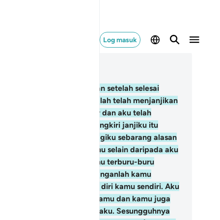
Log masuk
ca dalam Konteks
 14, Halaman 258, Juz 13
.
Dan berkatalah pula Syaitan setelah selesai
rkara itu: "Sesungguhnya Allah telah menjanjikan
mu dengan janji yang benar dan aku telah
njanjikan kamu lalu aku mungkiri janjiku itu
pada kamu; dan tiadalah bagiku sebarang alasan
n kuasa mempengaruhi kamu selain daripada aku
lah mengajak kamu lalu kamu terburu-buru
nurut ajakanku itu; maka janganlah kamu
lahkan daku tetapi salahkan diri kamu sendiri. Aku
dak dapat menyelamatkan kamu dan kamu juga
dak dapat menyelamatkan daku. Sesungguhnya