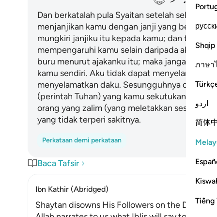
Portu
Dan berkatalah pula Syaitan setelah selesai pe
русск
menjanjikan kamu dengan janji yang benar dan 
mungkiri janjiku itu kepada kamu; dan tiadala
Shqip
mempengaruhi kamu selain daripada aku telah
buru menurut ajakanku itu; maka janganlah kam
ภาษา
kamu sendiri. Aku tidak dapat menyelamatkan
Türkç
menyelamatkan daku. Sesungguhnya dari dahulu
(perintah Tuhan) yang kamu sekutukan daku 
اردو
orang yang zalim (yang meletakkan sesuatu p
yang tidak terperi sakitnya.
简体
Perkataan demi perkataan
Melay
Españ
Baca Tafsir
Kiswah
Ibn Kathir (Abridged)
Tiếng 
Shaytan disowns His Followers on the Day of R
Allah narrates to us what Iblis will say to his fol