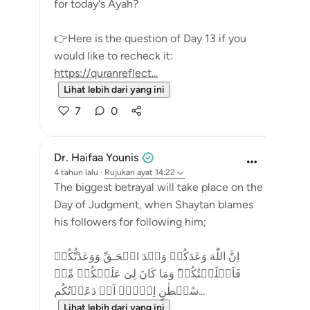
for today's Ayah?
👉Here is the question of Day 13 if you
would like to recheck it:
https://quranreflect...
Lihat lebih dari yang ini
7
0
Dr. Haifaa Younis
4 tahun lalu
·
Rujukan
ayat 14:22
The biggest betrayal will take place on the
Day of Judgment, when Shaytan blames
his followers for following him;
اِنَّ اللّٰهَ وَعَدَكُمۡ وَعۡدَ الۡحَـقِّ وَوَعَدْتُّكُمۡ
فَاَخۡلَفۡتُكُمۡ​ؕ وَمَا كَانَ لِىَ عَلَيۡكُمۡ مِّنۡ
سُلۡطٰنٍ اِلَّاۤ اَنۡ دَعَوۡتُكُم...
Lihat lebih dari yang ini