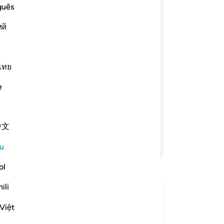
da
guês
rkara itu: "Sesungguhnya Allah telah
Tu
ий
aku telah menjanjikan kamu lalu aku
Se
h bagiku sebarang alasan dan kuasa
me
 mengajak kamu lalu kamu terburu-
az
u salahkan daku tetapi salahkan diri
-
A
ไทย
 kamu dan kamu juga tidak dapat
e
 lagi aku telah kufur ingkarkan
No
denganNya". Sesungguhnya orang-
An
ada bukan tempatnya) beroleh azab
ten
中文
Teruskan Membaca
u
ol
ili
Việt
esurrection
lowers after Allah finishes with the