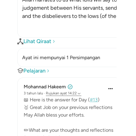
judgement between His servants, sending the b
and the disbelievers to the lows (of the Fire). Ib
Lihat Qiraat
Ayat ini mempunyai 1 Persimpangan
Pelajaran
Mohannad Hakeem
3 tahun lalu
·
Rujukan
ayat 14:22
📖 Here is the answer for Day (
#13
)
🥇 Great Job on your previous reflections
May Allah bless your efforts.
✏️What are your thoughts and reflections