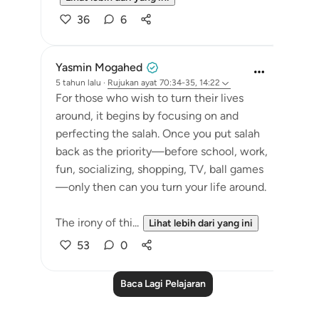
36
6
Yasmin Mogahed
5 tahun lalu
·
Rujukan
ayat 70:34-35, 14:22
For those who wish to turn their lives
around, it begins by focusing on and
perfecting the salah. Once you put salah
back as the priority—before school, work,
fun, socializing, shopping, TV, ball games
—only then can you turn your life around.
The irony of thi...
Lihat lebih dari yang ini
53
0
Baca Lagi Pelajaran