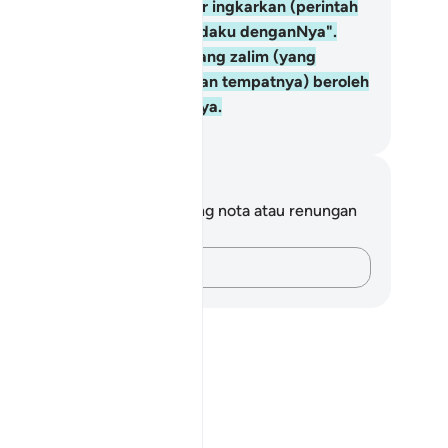
ri dahulu lagi aku telah kufur ingkarkan (perintah
han) yang kamu sekutukan daku denganNya".
sungguhnya orang-orang yang zalim (yang
letakkan sesuatu pada bukan tempatnya) beroleh
ab yang tidak terperi sakitnya.
bdullah Muhammad Basmeih
ta dan Refleksi
da tidak mempunyai sebarang nota atau renungan
tang ayat ini.
Rakamkan buah fikiran anda…