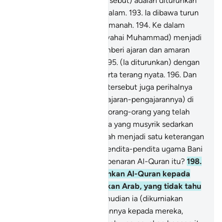
isinya kisah-kisah yang tersebut) adalah diturunkan
oleh Allah Tuhan sekalian alam.
193
.
Ia dibawa turun
oleh malaikat Jibril yang amanah.
194
.
Ke dalam
hatimu, supaya engkau (wahai Muhammad) menjadi
seorang dari pemberi-pemberi ajaran dan amaran
(kepada umat manusia).
195
.
(Ia diturunkan) dengan
bahasa Arab yang fasih serta terang nyata.
196
.
Dan
sesungguhnya Al-Quran (tersebut juga perihalnya
dan sebahagian dari pengajaran-pengajarannya) di
dalam Kitab-kitab ugama orang-orang yang telah
lalu.
197
.
(Tidakkah mereka yang musyrik sedarkan
kebenaran itu) dan tidakkah menjadi satu keterangan
kepada mereka bahawa pendita-pendita ugama Bani
lsrail mengetahui akan kebenaran Al-Quran itu?
198
.
Dan sekiranya Kami turunkan Al-Quran kepada
setengah orang yang bukan Arab, yang tidak tahu
membaca Arab,
199
.
Kemudian ia (dikurniakan
Tuhan dapat) membacakannya kepada mereka,