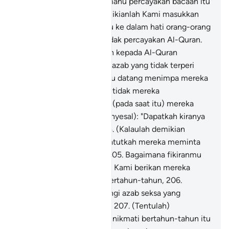
mereka tetap juga tidak mahu percayakan bacaan itu
daripada Tuhan.
200
.
Demikianlah Kami masukkan
perasaan (kufur ingkar) itu ke dalam hati orang-orang
yang melakukan dosa - tidak percayakan Al-Quran.
201
.
Mereka tidak beriman kepada Al-Quran
sehingga mereka melihat azab yang tidak terperi
sakitnya,
202
.
Lalu azab itu datang menimpa mereka
secara mengejut, dengan tidak mereka
menyedarinya.
203
.
Maka (pada saat itu) mereka
akan berkata (dengan menyesal): "Dapatkah kiranya
kami diberi tempoh?"
204
.
(Kalaulah demikian
keadaan mereka) maka patutkah mereka meminta
disegerakan azab Kami?
205
.
Bagaimana fikiranmu
(wahai Muhammad)? Jika Kami berikan mereka
menikmati kesenangan bertahun-tahun,
206
.
Kemudian mereka didatangi azab seksa yang
dijanjikan kepada mereka,
207
.
(Tentulah)
kesenangan yang mereka nikmati bertahun-tahun itu