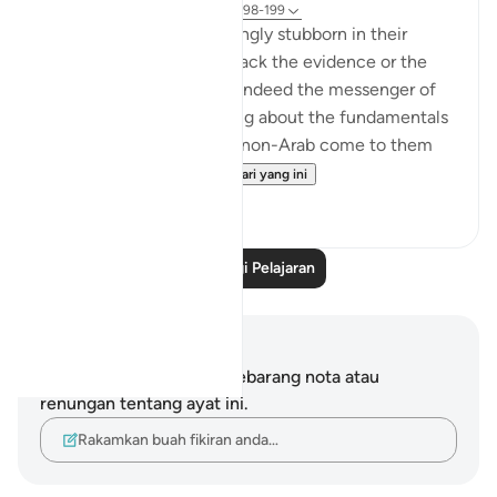
31 minggu lalu
·
Rujukan
ayat 26:198-199
The idolaters were knowingly stubborn in their
opposition. They did not lack the evidence or the
proof that the Prophet is indeed the messenger of
God and that his preaching about the fundamentals
of the faith is true. Had a non-Arab come to them
and recited t...
Lihat lebih dari yang ini
0
0
Baca Lagi Pelajaran
Nota dan Refleksi
Anda tidak mempunyai sebarang nota atau
renungan tentang ayat ini.
Rakamkan buah fikiran anda…