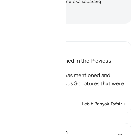
tidak dapat memberikan mereka sebarang
pertolongan.
-
Abdullah Muhammad Basmeih
Baca Tafsir
Ibn Kathir (Abridged)
The Qur'an was mentioned in the Previous
Scriptures
Allah says: this Qur'an was mentioned and
referred to in the previous Scriptures that were
left beh
…
Baca Lagi
Lebih Banyak Tafsir
Pelajaran
In the Shade of the Quran