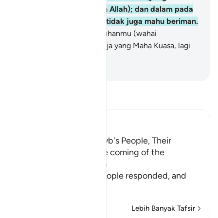
membuktikan kekuasaan Allah); dan dalam pada
itu, kebanyakan mereka tidak juga mahu beriman.
191
.
Dan sesungguhnya Tuhanmu (wahai
Muhammad), Dia lah sahaja yang Maha Kuasa, lagi
Maha Mengasihani.
-
Abdullah Muhammad Basmeih
Baca Tafsir
Ibn Kathir (Abridged)
The Response of Shu`ayb's People, Their
Disbelief in Him and the coming of the
Punishment upon Them
Allah tells us how his people responded, and
how it
…
Baca Lagi
Lebih Banyak Tafsir