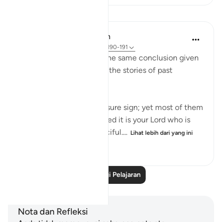
Pelajaran
In the Shade of the Quran
32 minggu lalu
·
Rujukan
ayat 26:190-191
Ayah 189 is followed by the same conclusion given
in the surah after each of the stories of past
communities it mentions:
"Indeed, there is in this a sure sign; yet most of them
will not believe. And indeed it is your Lord who is
the Mighty One, the Merciful....
Lihat lebih dari yang ini
0
0
10
Baca Lagi Pelajaran
Nota dan Refleksi