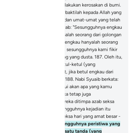
kamu bermaharajalela melakukan kerosakan di bumi.
184
.
"Dan (sebaliknya) berbaktilah kepada Allah yang
telah menciptakan kamu dan umat-umat yang telah
lalu".
185
.
Mereka menjawab: "Sesungguhnya engkau
ini (hai Syuaib) hanyalah salah seorang dari golongan
yang kena sihir.
186
.
"Dan engkau hanyalah seorang
manusia seperti kami; dan sesungguhnya kami fikir
engkau ini dari orang-orang yang dusta.
187
.
Oleh itu,
gugurkanlah atas kami ketul-ketul (yang
membinasakan) dari langit, jika betul engkau dari
orang-orang yang benar!"
188
.
Nabi Syuaib berkata:
"Tuhanku lebih mengetahui akan apa yang kamu
lakukan".
189
.
Maka mereka tetap juga
mendustakannya, lalu mereka ditimpa azab seksa
hari awan mendung; sesungguhnya kejadian itu
adalah merupakan azab seksa hari yang amat besar -
(huru-haranya).
190
.
Sesungguhnya peristiwa yang
demikian, mengandungi satu tanda (yang