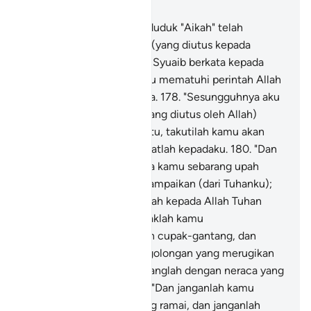
Bab 26, Halaman 375, Juz 19
176
.
(Demikian juga) penduduk "Aikah" telah
mendustakan Rasul-rasul (yang diutus kepada
mereka).
177
.
Ketika Nabi Syuaib berkata kepada
mereka: "Hendaknya kamu mematuhi perintah Allah
dan menjauhi laranganNya.
178
.
"Sesungguhnya aku
ini Rasul yang amanah, (yang diutus oleh Allah)
kepada kamu.
179
.
"Oleh itu, takutilah kamu akan
(kemurkaan) Allah, dan taatlah kepadaku.
180
.
"Dan
aku tidak meminta kepada kamu sebarang upah
mengenai apa yang aku sampaikan (dari Tuhanku);
balasanku hanyalah terserah kepada Allah Tuhan
sekalian alam.
181
.
"Hendaklah kamu
menyempurnakan sukatan cupak-gantang, dan
janganlah kamu menjadi golongan yang merugikan
orang lain.
182
.
"Dan timbanglah dengan neraca yang
betul timbangannya.
183
.
"Dan janganlah kamu
mengurangi hak-hak orang ramai, dan janganlah