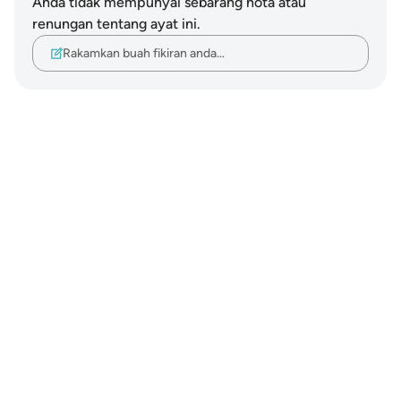
Anda tidak mempunyai sebarang nota atau
renungan tentang ayat ini.
Rakamkan buah fikiran anda…
Notes
placeholders
close