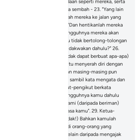
orang-orang yang berkeadaan seperti mereka, serta
benda-benda yang mereka sembah -
23
.
"Yang lain
dari Allah serta hadapkanlah mereka ke jalan yang
membawa ke neraka.
24
.
"Dan hentikanlah mereka
(menunggu), kerana sesungguhnya mereka akan
disoal:
25
.
"Mengapa kamu tidak bertolong-tolongan
(sebagaimana yang kamu dakwakan dahulu?"
26
.
(Mereka pada ketika itu tidak dapat berbuat apa-apa)
bahkan mereka pada hari itu menyerah diri dengan
hina (untuk diadili);
27
.
Dan masing-masing pun
mengadap satu sama lain, sambil kata mengata dan
cela mencela.
28
.
Pengikut-pengikut berkata
(kepada ketuanya):" Sesungguhnya kamu dahulu
selalu datang menyekat kami (daripada beriman)
dengan menggunakan kuasa kamu".
29
.
Ketua-
ketuanya menjawab: " (Tidak!) Bahkan kamulah
sendiri tidak mahu menjadi orang-orang yang
beriman!
30
.
"Dan kami (selain daripada mengajak