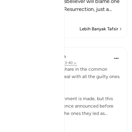
Allah tells us that the disbeliever will blame one
another in the arena of Resurrection, just a
…
Baca Lagi
Lebih Banyak Tafsir
Pelajaran
In the Shade of the Quran
31 minggu lalu
·
Rujukan
ayat 37:33-40
On that day, they all will share in the common
suffering. Thus shall We deal with all the guilty ones.
(Verses 33-34)
At this point, another comment is made, but this
time it sounds like a sentence announced before
both the misleaders and the ones they led as...
Lihat lebih dari yang ini
0
0