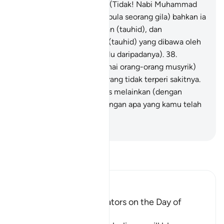
seorang penyair gila?"
37
.
(Tidak! Nabi Muhammad
bukan penyair dan bukan pula seorang gila) bahkan ia
telah membawa kebenaran (tauhid), dan
mengesahkan kebenaran (tauhid) yang dibawa oleh
Rasul-rasul (yang terdahulu daripadanya).
38
.
Sesungguhnya kamu (wahai orang-orang musyrik)
akan merasai azab seksa yang tidak terperi sakitnya.
39
.
Dan kamu tidak dibalas melainkan (dengan
balasan yang sepadan) dengan apa yang kamu telah
kerjakan;
-
Abdullah Muhammad Basmeih
Baca Tafsir
Ibn Kathir (Abridged)
The arguing of the Idolators on the Day of
Resurrection