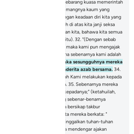
kamu (tidak mempunyai sebarang kuasa memerintah
kamu, bahkan kamu sememangnya kaum yang
melampaui batas.
31
.
(Dengan keadaan diri kita yang
sedemikian) maka tetaplah di atas kita janji seksa
(yang dijanjikan) oleh Tuhan kita, bahawa kita semua
tentu akan merasai (azab itu).
32
.
"(Dengan sebab
ketentuan yang tersebut) maka kami pun mengajak
kamu menjadi sesat, kerana sebenarnya kami adalah
orang-orang sesat"
33
.
Maka sesungguhnya mereka
semua pada hari itu, menderita azab bersama.
34
.
Sesungguhnya demikianlah Kami melakukan kepada
orang-orang yang berdosa.
35
.
Sebenarnya mereka
dahulu apabila dikatakan kepadanya;" (ketahuilah,
bahawa) tiada Tuhan yang sebenar-benarnya
melainkan Allah" - mereka bersikap takbur
mengingkarinya, -
36
.
Serta mereka berkata: "
Patutkah kami mesti meninggalkan tuhan-tuhan
yang kami sembah, kerana mendengar ajakan