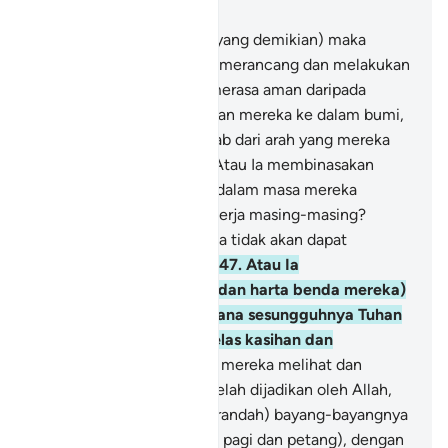
Bab 16, Halaman 272, Juz 14
45
.
(Setelah diterangkan yang demikian) maka
adakah orang-orang yang merancang dan melakukan
kejahatan-kejahatan itu merasa aman daripada
ditimbuskan oleh Allah akan mereka ke dalam bumi,
atau mereka didatangi azab dari arah yang mereka
tidak menyedarinya?
46
.
Atau Ia membinasakan
mereka secara mengejut dalam masa mereka
berulang alik melakukan kerja masing-masing?
Kerana sebenarnya mereka tidak akan dapat
melemahkan kuasa Allah.
47
.
Atau Ia
membinasakan mereka (dan harta benda mereka)
sedikit demi sedikit? Kerana sesungguhnya Tuhan
kamu Amat melimpah belas kasihan dan
rahmatNya.
48
.
Tidakkah mereka melihat dan
memikirkan segala yang telah dijadikan oleh Allah,
yang beredar (berpindah-randah) bayang-bayangnya
ke kanan dan ke kiri (pada pagi dan petang), dengan