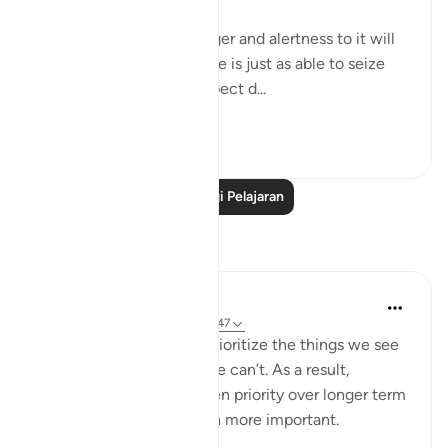
Their expectation of danger and alertness to it will
not frustrate God's will. He is just as able to seize
them when they fully expect d...
Lihat lebih dari yang ini
0
0
Baca Lagi Pelajaran
Refleksi
Yazin
6 tahun lalu
·
Rujukan
ayat 16:43-47
As humans, we tend to prioritize the things we see
and feel, over the stuff we can’t. As a result,
immediate needs are given priority over longer term
ones — even those much more important.