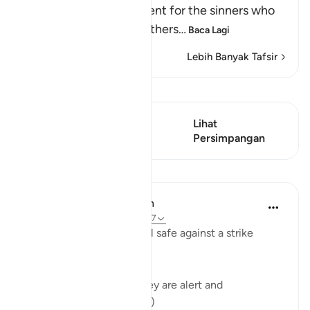
He delays the punishment for the sinners who
do evil things and call others
…
Baca Lagi
Lebih Banyak Tafsir
Lihat Qiraat
Ayat ini mempunyai 1
Lihat
Persimpangan
Persimpangan
Pelajaran
In the Shade of the Quran
31 minggu lalu
·
Rujukan
ayat 16:47
Or do the unbelievers feel safe against a strike
which
"will seize them when they are alert and
apprehensive?" (Verse 47)