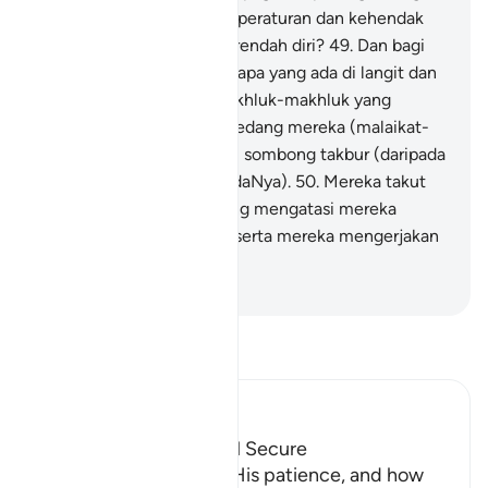
keadaan tunduk menurut peraturan dan kehendak
Allah, sedang mereka merendah diri?
49
.
Dan bagi
Allah jualah tunduk sujud apa yang ada di langit dan
yang ada di bumi, dari makhluk-makhluk yang
bergerak serta malaikat; sedang mereka (malaikat-
malaikat itu) tidak berlaku sombong takbur (daripada
beribadat dan sujud kepadaNya).
50
.
Mereka takut
kepada Tuhan mereka yang mengatasi mereka
(dengan kekuasaanNya), serta mereka mengerjakan
apa yang diperintahkan.
-
Abdullah Muhammad Basmeih
Baca Tafsir
Ibn Kathir (Abridged)
How the Guilty can feel Secure
Allah informs us about His patience, and how