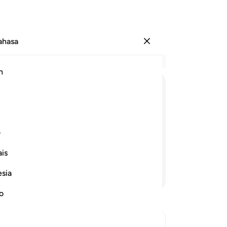
Bahasa
Log masuk
Ba
h
Bab
26
ﱲ
ﱳ
ﱴ
ﱵ
ﱶ
me
he
ayakan hari akhirat) maka ia tidak
ke
ف
inya) dan ia tidak mengerjakan
he
ya)!
is
(d
se
esia
Teruskan Membaca
ke
Tu
no
me
in