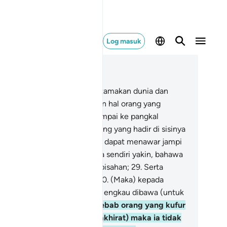
Log masuk
ca dalam Konteks
 75, Halaman 578, Juz 29
.
Sedarlah (janganlah mengutamakan dunia dan
lupakan akhirat. Ingatlah akan hal orang yang
ndak mati) apabila rohnya sampai ke pangkal
rongkong,
27
.
Dan (orang-orang yang hadir di sisinya
boh) berkata: "Siapakah yang dapat menawar jampi
an mengubatnya)?"
28
.
Dan ia sendiri yakin, bahawa
sungguhnya saat itu saat perpisahan;
29
.
Serta
dahsyatan bertindih-tindih;
30
.
(Maka) kepada
hanmu lah - pada waktu itu - engkau dibawa (untuk
nerima balasan).
31
.
(Oleh sebab orang yang kufur
gkar tidak percayakan hari akhirat) maka ia tidak