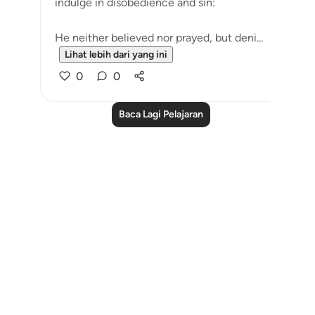
indulge in disobedience and sin:
He neither believed nor prayed, but deni...
Lihat lebih dari yang ini
0
0
Baca Lagi Pelajaran
Notes
placeholders
close