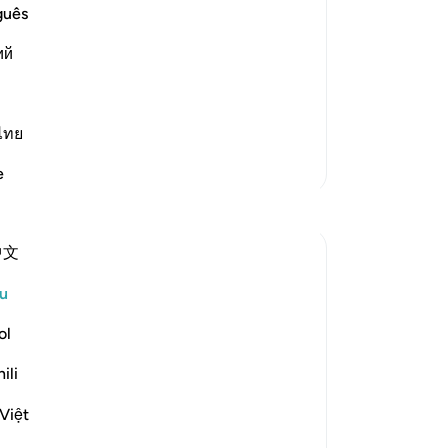
me
guês
h Informs of the Condition at the Time
me
ий
(y
rm Statement. Allah says,
ia
pe
e make the word "Kalla"
…
Baca Lagi
me
ไทย
de
Lebih Banyak Tafsir
e
Ke
Refleksi
36
dit
中文
ta
Iraj Marjan
ba
2 tahun lalu
·
Rujukan
ayat 7:58, 87:1, 75:31-33
u
ربك الاعلىٰ
di
it
ol
I'm against protocol, both giving and
me
ili
receiving, despite it being part of our
(s
culture. I'm a rebel against this norm.
da
Việt
yesterday, I waited for a medical
Ad