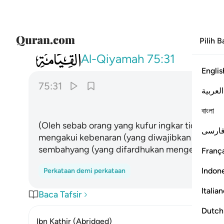
Pilih 
075
فلا صدق ولا صلى ٣١
Al-Qiyamah
75:31
Englis
75:31
العربية
বাংলা
(Oleh sebab orang yang kufur ingkar tidak perc
ارسی
mengakui kebenaran (yang diwajibkan meyakin
sembahyang (yang difardhukan mengerjakann
França
Indon
Perkataan demi perkataan
Italia
Baca Tafsir
Dutch
Ibn Kathir (Abridged)