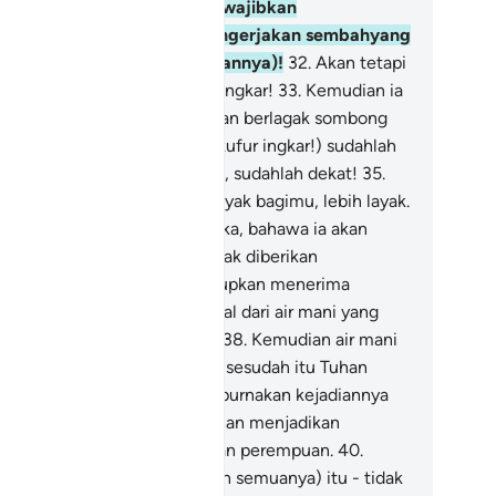
ngakui kebenaran (yang diwajibkan
yakininya) dan ia tidak mengerjakan sembahyang
ang difardhukan mengerjakannya)!
32
.
Akan tetapi
 mendustakan, dan berpaling ingkar!
33
.
Kemudian ia
rgi kepada keluarganya dengan berlagak sombong
gah.
34
.
(Wahai orang yang kufur ingkar!) sudahlah
kat kepadamu kebinasaanmu, sudahlah dekat!
35
.
mudian api nerakalah lebih layak bagimu, lebih layak.
.
Patutkah manusia menyangka, bahawa ia akan
inggalkan terbiar (dengan tidak diberikan
nggungjawab dan tidak dihidupkan menerima
lasan)?
37
.
Bukankah ia berasal dari air mani yang
pancarkan (ke dalam rahim)?
38
.
Kemudian air mani
u menjadi sebuku darah beku, sesudah itu Tuhan
nciptakannya, dan menyempurnakan kejadiannya
ebagai manusia)?
39
.
Lalu Tuhan menjadikan
ripadanya dua jenis - lelaki dan perempuan.
40
.
akah (Tuhan yang menjadikan semuanya) itu - tidak