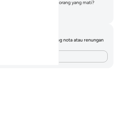
rkuasa menghidupkan orang-orang yang mati?
entulah berkuasa)!
bdullah Muhammad Basmeih
ta dan Refleksi
da tidak mempunyai sebarang nota atau renungan
tang ayat ini.
Rakamkan buah fikiran anda…