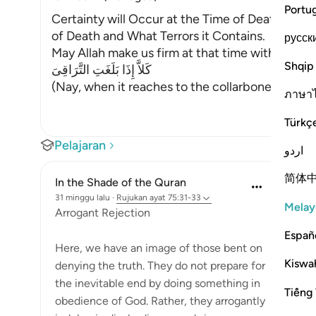
Portu
Certainty will Occur at the Time of Death. Alla
of Death and What Terrors it Contains.
русск
May Allah make us firm at that time with the Fi
Shqip
كَلاَّ إِذَا بَلَغَتِ التَّرَاقِىَ
(Nay, when it reaches to the collarbones.) If w
ภาษา
Türkç
Pelajaran
اردو
简体
In the Shade of the Quran
31 minggu lalu
·
Rujukan
ayat 75:31-33
Melay
Arrogant Rejection
Españ
Here, we have an image of those bent on
Kiswah
denying the truth. They do not prepare for
the inevitable end by doing something in
Tiếng 
obedience of God. Rather, they arrogantly