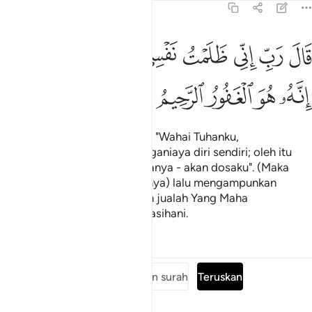
28:16
ﱷ
ﱸ
ﱹ
ﱺ
ﱻ
ﱼ
ﱽ
ﱾ
ال رب اني ظلمت نفسي فاغفر لي فغفر له انه هو الغفور الرحيم ١٦
ﱿﲀ
َالَ رَبِّ إِنِّى ظَلَمْتُ نَفْسِى فَٱغْفِرْ لِى فَغَفَرَ لَهُۥٓ ۚ إِنَّهُۥ هُوَ ٱلْغَفُور
ﲁ
ﲂ
ﲃ
ﲄ
ﲅ
Ia merayu (dengan sesalnya): "Wahai Tuhanku,
sesungguhnya aku telah menganiaya diri sendiri; oleh itu
ampunkanlah - apalah jua kiranya - akan dosaku". (Maka
Allah Taala menerima taubatnya) lalu mengampunkan
dosanya; sesungguhnya Allah jualah Yang Maha
Pengampun, lagi Maha Mengasihani.
Tafsir
Pelajaran
Renungan
Baca keseluruhan surah
Teruskan