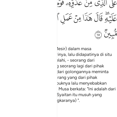
ﱣ
ﱤ
ﱥ
ﱦ
ﱧ
ﱨ
ﱩ
ﱪﱫ
ﱬ
ﱭ
ﱮ
ﱯ
ﱰﱱ
ﱲ
ﱳ
ﱴ
ﱵ
ﱶ
Dan masuklah ia ke bandar (Mesir) dalam masa
penduduknya tidak menyedarinya, lalu didapatinya di situ
dua orang lelaki sedang berkelahi, - seorang dari
golongannya sendiri dan yang seorang lagi dari pihak
musuhnya. Maka orang yang dari golongannya meminta
tolong kepadanya melawan orang yang dari pihak
musuhnya; Musa pun menumbuknya lalu menyebabkan
orang itu mati. (pada saat itu) Musa berkata: "Ini adalah dari
kerja Syaitan, sesungguhnya Syaitan itu musuh yang
menyesatkan, yang nyata (angkaranya) ".
Tafsir
Pelajaran
Renungan