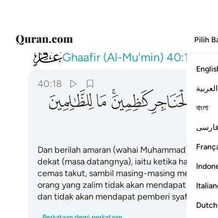
Pilih 
040
وانذرهم يوم الازفة اذ القلوب لدى الحناجر كاظمي
Ghaafir (Al-Mu'min)
40:18
Englis
40:18
العربية
ﱖ
ﱗ
ﱘﱙ
ﱚ
ﱛ
বাংলা
ارسی
França
Dan berilah amaran (wahai Muhammad) kepada 
dekat (masa datangnya), iaitu ketika hati sese
Indon
cemas takut, sambil masing-masing menahan pe
orang yang zalim tidak akan mendapat seora
Italia
dan tidak akan mendapat pemberi syafaat yang
Dutch
Perkataan demi perkataan