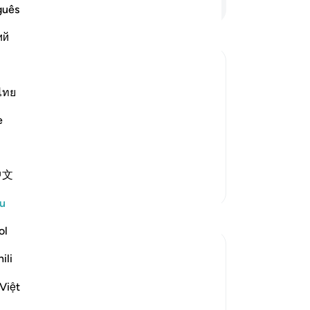
ka
guês
kel
ий
me
ke
sa
s judgement on that Day
ca
ไทย
es of the Day of Judgement. It is so
de
e
sy
Al
a Lagi
di
中文
(p
Lebih Banyak Tafsir
me
u
ke
Refleksi
ro
ol
ka
Abdel-Minem Mustafa
ili
ya
7 tahun lalu
·
ayat 38:26, 88:1, 56:1, 37:21, 40:15, 50:
de
Việt
20, 40:18, 30:56, 19:39, 50:34, 101:1-
Rujukan
(k
3, 42:7, 9:18, 64:9, 40:32, 82:14-15, 4:8