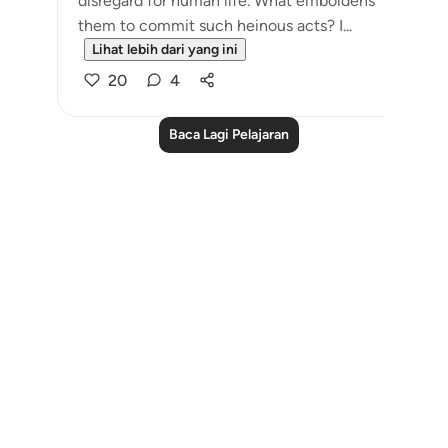
disregard for human life. What emboldens
them to commit such heinous acts? I...
Lihat lebih dari yang ini
20
4
Baca Lagi Pelajaran