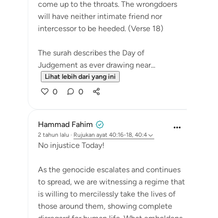
come up to the throats. The wrongdoers
will have neither intimate friend nor
intercessor to be heeded. (Verse 18)
The surah describes the Day of
Judgement as ever drawing near...
Lihat lebih dari yang ini
0
0
Hammad Fahim
2 tahun lalu
·
Rujukan
ayat 40:16-18, 40:4
No injustice Today!
As the genocide escalates and continues
to spread, we are witnessing a regime that
is willing to mercilessly take the lives of
those around them, showing complete