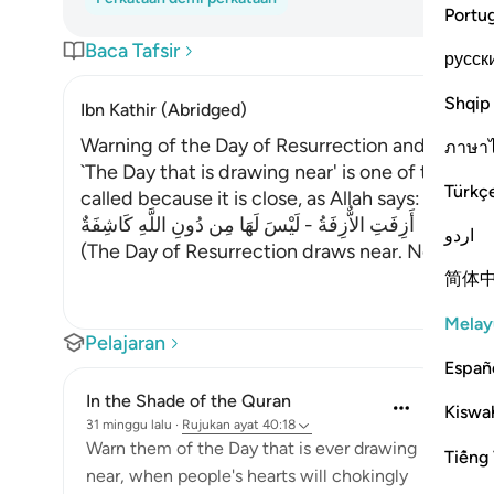
Portu
Baca Tafsir
русск
Shqip
Ibn Kathir (Abridged)
Warning of the Day of Resurrection and Allah'
ภาษา
`The Day that is drawing near' is one of the nam
Türkç
called because it is close, as Allah says:
أَزِفَتِ الاٌّزِفَةُ - لَيْسَ لَهَا مِن دُونِ اللَّهِ كَاشِفَةٌ
اردو
(The Day of Resurrection draws near. None
…
Bac
简体
Melay
Pelajaran
Españ
In the Shade of the Quran
Kiswah
31 minggu lalu
·
Rujukan
ayat 40:18
Warn them of the Day that is ever drawing
Tiếng 
near, when people's hearts will chokingly