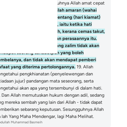
dak adil pada hari ini. Sesungguhnya Allah amat cepat
tungan hisabNya.
18
.
Dan berilah amaran (wahai
hammad) kepada mereka tentang (hari kiamat)
ng dekat (masa datangnya), iaitu ketika hati
seorang merasa resah gelisah, kerana cemas takut,
mbil masing-masing menahan perasaannya itu.
ada saat itu) orang-orang yang zalim tidak akan
ndapat seorang sahabatpun yang boleh
mbelanya, dan tidak akan mendapat pemberi
afaat yang diterima pertolongannya.
19
.
Allah
ngetahui pengkhianatan (penyelewengan dan
tiadaan jujur) pandangan mata seseorang, serta
ngetahui akan apa yang tersembunyi di dalam hati.
.
Dan Allah memutuskan hukum dengan adil, sedang
ng mereka sembah yang lain dari Allah - tidak dapat
mberikan sebarang keputusan. Sesungguhnya Allah
a lah Yang Maha Mendengar, lagi Maha Melihat.
bdullah Muhammad Basmeih