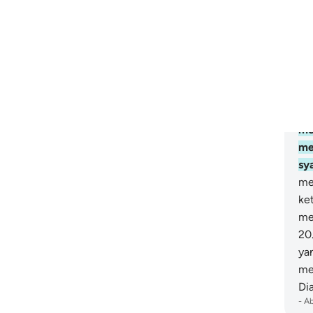
ti
hi
Mu
ya
se
sa
(P
me
me
sy
me
ke
me
20
ya
me
Di
-
A