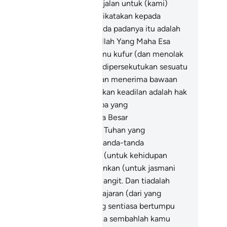
mi. Oleh itu adakah sebarang jalan untuk (kami)
uar (dari neraka)?"
12
.
(Lalu dikatakan kepada
reka): "Azab yang kamu berada padanya itu adalah
rana keadaan kamu apabila Allah Yang Maha Esa
haja diseru dan disembah, kamu kufur (dan menolak
ra bertauhid itu); dan apabila dipersekutukan sesuatu
ngan Allah, kamu percaya (dan menerima bawaan
irik itu). Maka kuasa menjalankan keadilan adalah hak
lah, Yang Maha Tinggi (dari apa yang
persekutukan), lagi Yang Maha Besar
emerintahanNya)".
13
.
Dia lah Tuhan yang
mperlihatkan kepada kamu tanda-tanda
esaanNya dan kekuasaanNya (untuk kehidupan
hani kamu), dan yang menurunkan (untuk jasmani
mu) sebab-sebab rezeki dari langit. Dan tiadalah
ng ingat serta mengambil pelajaran (dari yang
mikian) melainkan orang yang sentiasa bertumpu
epada Allah).
14
.
Oleh itu maka sembahlah kamu