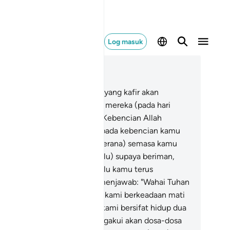
Log masuk
ca dalam Konteks
 40, Halaman 469, Juz 24
.
Sesungguhnya orang-orang yang kafir akan
panggil dan dikatakan kepada mereka (pada hari
amat): "Demi sesungguhnya! Kebencian Allah
epada kamu) lebih besar daripada kebencian kamu
pada diri sendiri, (sebabnya kerana) semasa kamu
seru dan diajak (di dunia dahulu) supaya beriman,
amu enggan dan menolak), lalu kamu terus
rkeadaan kufur".
11
.
Mereka menjawab: "Wahai Tuhan
mi! Engkau telah menjadikan kami berkeadaan mati
a kali, dan telah menjadikan kami bersifat hidup dua
li, maka kami (sekarang) mengakui akan dosa-dosa