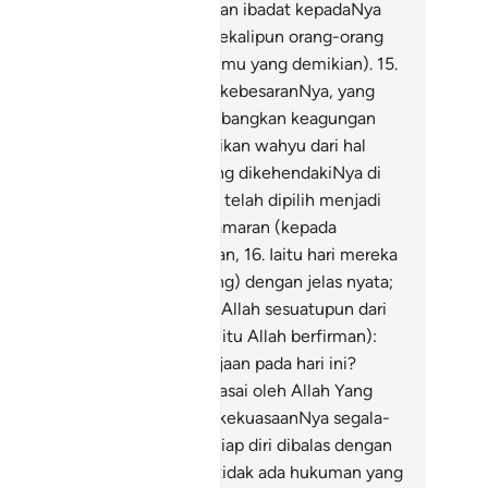
an Allah dengan mengikhlaskan ibadat kepadaNya
an menjauhi bawaan syirik), sekalipun orang-orang
fir tidak menyukai (amalan kamu yang demikian).
15
.
a lah Yang Maha tinggi darjat kebesaranNya, yang
mpunyai Arasy (yang melambangkan keagungan
n kekuasaanNya); Ia memberikan wahyu dari hal
rintahNya kepada sesiapa yang dikehendakiNya di
tara hamba-hambaNya (yang telah dipilih menjadi
sulNya), supaya Ia memberi amaran (kepada
nusia) tentang hari pertemuan,
16
.
Iaitu hari mereka
luar (dari kubur masing-masing) dengan jelas nyata;
dak akan tersembunyi kepada Allah sesuatupun dari
l keadaan mereka. (Pada saat itu Allah berfirman):
iapakah yang menguasai kerajaan pada hari ini?
llah sendiri menjawab): "Dikuasai oleh Allah Yang
ha Esa, lagi Yang Mengatasi kekuasaanNya segala-
lanya!
17
.
"Pada hari ini, tiap-tiap diri dibalas dengan
a yang telah diusahakannya; tidak ada hukuman yang