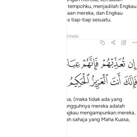
apabila Engkau sempurnakan tempohku, menjadilah Engkau
sendiri yang mengawasi keadaan mereka, dan Engkau
jualah yang menjadi Saksi atas tiap-tiap sesuatu.
Tafsir
Pelajaran
Renungan
Hadis
5:118
ﲾ
ﲿ
ﳀ
ﳁﳂ
ﳃ
ﳄ
ن تعذبهم فانهم عبادك وان تغفر لهم فانك انت العزيز الحكيم ١١٨
ﳅ
ِن تُعَذِّبْهُمْ فَإِنَّهُمْ عِبَادُكَ ۖ وَإِن تَغْفِرْ لَهُمْ فَإِنَّكَ أَنتَ ٱلْعَزِيزُ ٱ
ﳆ
ﳇ
ﳈ
ﳉ
ﳊ
"Jika Engkau menyeksa mereka, (maka tidak ada yang
menghalanginya) kerana sesungguhnya mereka adalah
hamba-hambaMu; dan jika Engkau mengampunkan mereka,
maka sesungguhnya Engkaulah sahaja yang Maha Kuasa,
lagi Maha Bijaksana"