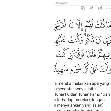
Tafsir
Pelajaran
Renungan
Jawapan
5:117
ﲝ
ﲞ
ﲟ
ﲠ
ﲡ
ﲢ
ﲣ
ﲤ
ﲥ
ﲦ
ا قلت لهم الا ما امرتني به ان اعبدوا الله ربي وربكم وكنت عليهم شه
َا قُلْتُ لَهُمْ إِلَّا مَآ أَمَرْتَنِى بِهِۦٓ أَنِ ٱعْبُدُوا۟ ٱللَّهَ رَبِّى وَرَبَّكُمْ ۚ وَكُنتُ
ﲧ
ﲨﲩ
ﲪ
ﲫ
ﲬ
ﲭ
ﲮ
ﲯﲰ
ﲱ
ﲲ
ﲳ
ﲴ
ﲵ
ﲶﲷ
ﲸ
ﲹ
ﲺ
ﲻ
ﲼ
ﲽ
"Aku tidak mengatakan kepada mereka melainkan apa yang
Engkau perintahkan kepadaku mengatakannya, iaitu:
`Sembahlah kamu akan Allah, Tuhanku dan Tuhan kamu ' dan
adalah aku menjadi pengawas terhadap mereka (dengan
membenarkan yang benar dan menyalahkan yang salah)
selama aku berada dalam kalangan mereka; kemudian