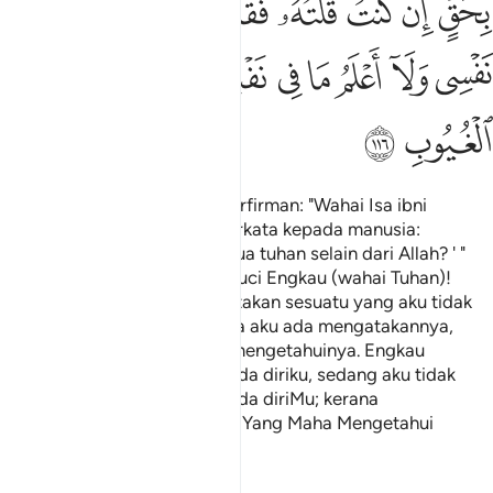
ﲆﲇ
ﲈ
ﲉ
ﲊ
ﲋ
ﲌﲍ
ﲎ
ﲏ
ﲐ
ﲑ
ﲒ
ﲓ
ﲔ
ﲕ
ﲖﲗ
ﲘ
ﲙ
ﲚ
ﲛ
ﲜ
Dan (ingatlah) ketika Allah berfirman: "Wahai Isa ibni
Maryam! Engkaukah yang berkata kepada manusia:
`Jadikanlah daku dan ibuku dua tuhan selain dari Allah? ' "
Nabi `Isa menjawab: "Maha Suci Engkau (wahai Tuhan)!
Tidaklah layak bagiku mengatakan sesuatu yang aku tidak
berhak (mengatakannya). Jika aku ada mengatakannya,
maka tentulah Engkau telah mengetahuinya. Engkau
mengetahui apa yang ada pada diriku, sedang aku tidak
mengetahui apa yang ada pada diriMu; kerana
sesungguhnya Engkau jualah Yang Maha Mengetahui
perkara-perkara yang ghaib.