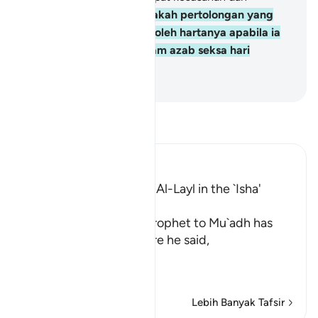
kesengsaraan;
11
.
Dan apakah pertolongan yang
dapat diberi kepadanya oleh hartanya apabila ia
telah terjerumus (ke dalam azab seksa hari
akhirat)?
-
Abdullah Muhammad Basmeih
Baca Tafsir
Ibn Kathir (Abridged)
The Recitation of Surat Al-Layl in the `Isha'
Prayer
The statement of the Prophet to Mu`adh has
already preceded, where he said,
«فَهَلَّا صَلَّيْتَ ب
سَ
…
Baca Lagi
Lebih Banyak Tafsir