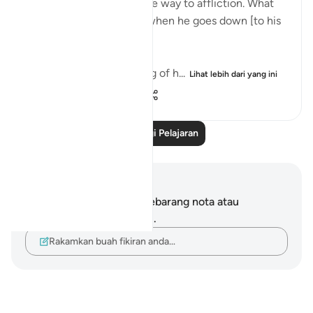
good, We shall smooth the way to affliction. What
will his wealth avail him when he goes down [to his
grave]." (Verses 8-11)
He who sacrifices nothing of h...
Lihat lebih dari yang ini
0
0
279
Baca Lagi Pelajaran
Nota dan Refleksi
Anda tidak mempunyai sebarang nota atau
renungan tentang ayat ini.
Rakamkan buah fikiran anda…