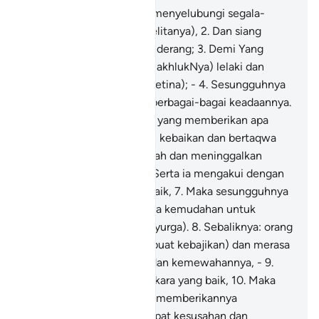
1
.
Demi malam apabila ia menyelubungi segala-
galanya (dengan gelap-gelitanya),
2
.
Dan siang
apabila ia lahir terang-benderang;
3
.
Demi Yang
menciptakan (makhluk-makhlukNya) lelaki dan
perempuan, (jantan dan betina); -
4
.
Sesungguhnya
amal usaha kamu adalah berbagai-bagai keadaannya.
5
.
Jelasnya: adapun orang yang memberikan apa
yang ada padanya ke jalan kebaikan dan bertaqwa
(mengerjakan suruhan Allah dan meninggalkan
segala laranganNya), -
6
.
Serta ia mengakui dengan
yakin akan perkara yang baik,
7
.
Maka sesungguhnya
Kami akan memberikannya kemudahan untuk
mendapat kesenangan (Syurga).
8
.
Sebaliknya: orang
yang bakhil (daripada berbuat kebajikan) dan merasa
cukup dengan kekayaan dan kemewahannya, -
9
.
Serta ia mendustakan perkara yang baik,
10
.
Maka
sesungguhnya Kami akan memberikannya
kemudahan untuk mendapat kesusahan dan