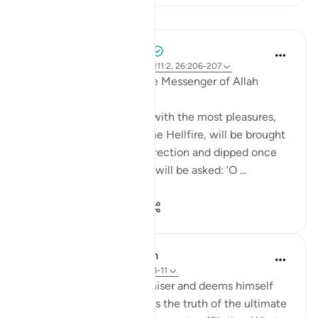
Pelajaran
Prophetic Commentary
8 tahun lalu
·
Rujukan
ayat 92:11, 111:2, 26:206-207
Anas b Mâlik narrates: The Messenger of Allah
(saws) said:
'The person in this world with the most pleasures,
who is of the people of the Hellfire, will be brought
forth on the Day of Resurrection and dipped once
into the Hellfire. Then he will be asked: ‘O ...
Lihat lebih dari yang ini
0
0
818
In the Shade of the Quran
31 minggu lalu
·
Rujukan
ayat 92:8-11
"But as for him who is a miser and deems himself
self-sufficient, and rejects the truth of the ultimate