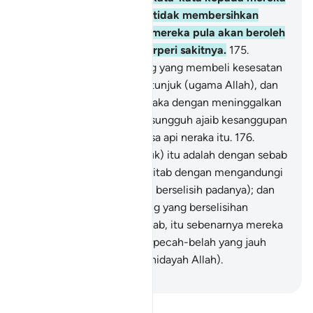
pada hari kiamat, dan Ia tidak membersihkan
mereka (dari dosa), dan mereka pula akan beroleh
azab seksa yang tidak terperi sakitnya.
175
.
Mereka itulah orang-orang yang membeli kesesatan
dengan meninggalkan petunjuk (ugama Allah), dan
(membeli) azab seksa neraka dengan meninggalkan
keampunan Tuhan. Maka sungguh ajaib kesanggupan
mereka menanggung seksa api neraka itu.
176
.
(Segala balasan yang buruk) itu adalah dengan sebab
Allah telah menurunkan Kitab dengan mengandungi
kebenaran (tetapi mereka berselisih padanya); dan
sesungguhnya orang-orang yang berselisihan
mengenai (kebenaran) kitab, itu sebenarnya mereka
adalah dalam keadaan berpecah-belah yang jauh
(dari mendapat petunjuk hidayah Allah).
-
Abdullah Muhammad Basmeih