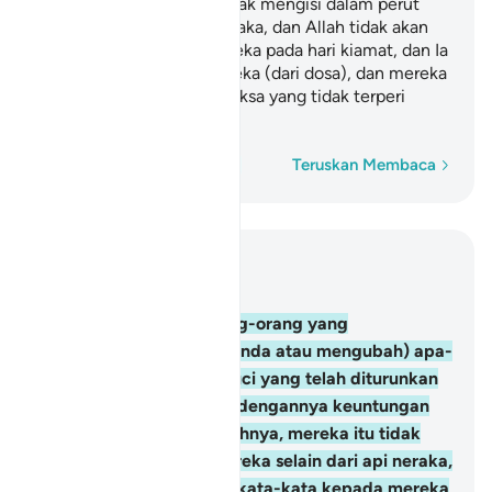
faedahnya, mereka itu tidak mengisi dalam perut
mereka selain dari api neraka, dan Allah tidak akan
berkata-kata kepada mereka pada hari kiamat, dan Ia
tidak membersihkan mereka (dari dosa), dan mereka
pula akan beroleh azab seksa yang tidak terperi
sakitnya.
Perkataan demi perkataan
Teruskan Membaca
Baca dalam Konteks
Bab 2, Halaman 26, Juz 2
174
.
Sesungguhnya orang-orang yang
menyembunyikan (meminda atau mengubah) apa-
apa keterangan Kitab Suci yang telah diturunkan
oleh Allah, dan membeli dengannya keuntungan
dunia yang sedikit faedahnya, mereka itu tidak
mengisi dalam perut mereka selain dari api neraka,
dan Allah tidak akan berkata-kata kepada mereka