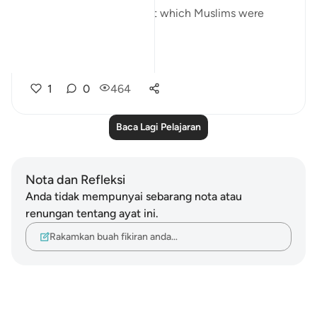
forbidden to the Jews but which Muslims were
allowed to eat:
“To t...
Lihat lebih dari yang ini
1
0
464
Baca Lagi Pelajaran
Nota dan Refleksi
Anda tidak mempunyai sebarang nota atau
renungan tentang ayat ini.
Rakamkan buah fikiran anda…