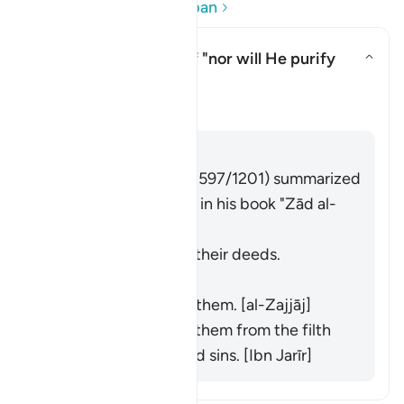
Baca Soalan dan Jawapan
What is the meaning of "nor will He purify
them"?
Togol jawapan untuk What is th
Tafsir
Jawab
Imām Ibn al-Jawzī (d. 597/1201) summarized
the scholars' opinions in his book "Zād al-
Masīr" as follows:
He does not purify their deeds.
[Muqātil]
He does not praise them. [al-Zajjāj]
He does not purify them from the filth
of their disbelief and sins. [Ibn Jarīr]