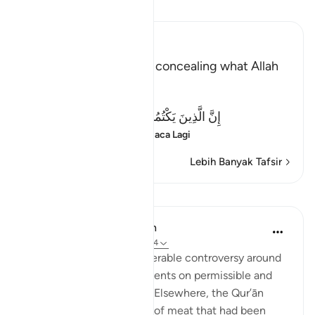
Baca Tafsir
Ibn Kathir (Abridged)
Criticizing the Jews for concealing what Allah
revealed
Allah said:
إِنَّ الَّذِينَ يَكْتُمُونَ مَآ أَنزَلَ اللَّهُ مِنَ الْكِتَـبِ
(Verily, those who co
…
Baca Lagi
Lebih Banyak Tafsir
Pelajaran
In the Shade of the Quran
31 minggu lalu
·
Rujukan
ayat 2:174
The Jews created considerable controversy around
the Qur’ānic pronouncements on permissible and
forbidden food and drink. Elsewhere, the Qur’ān
informs us of other types of meat that had been