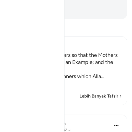
pengetahuanNya.
-
Abdullah Muhammad Basmeih
Baca Tafsir
Ibn Kathir (Abridged)
Enjoining certain Manners so that the Mothers
of the Believers may be an Example; and the
Prohibition of Tabarruj
These are the good manners which Alla
…
Baca Lagi
Lebih Banyak Tafsir
Pelajaran
In the Shade of the Quran
31 minggu lalu
·
Rujukan
ayat 33:32