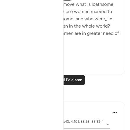
What are the means to remove what is loathsome
and ensure the purity of those women married to
the Prophet, living in his home, and who were,, in
any case the purest women in the whole world?
Needless to say, other women are in greater need of
such means.
Ini...
Lihat lebih dari yang ini
1
0
Baca Lagi Pelajaran
Refleksi
tareq abed
7 tahun lalu
·
ayat 4:43, 4:102, 24:30, 2:43, 4:101, 33:53, 33:32, 1
Rujukan
7:32, 2:239