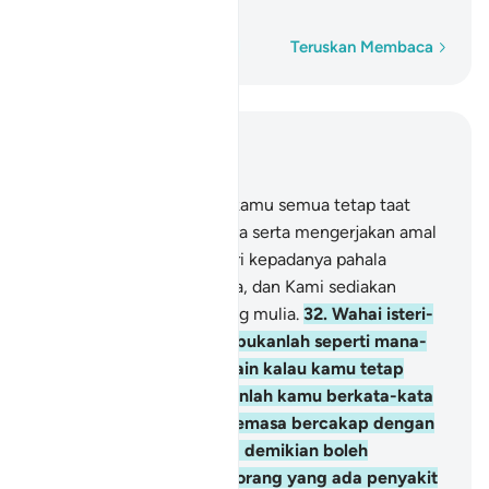
baik (sesuai dan sopan).
Perkataan demi perkataan
Teruskan Membaca
Baca dalam Konteks
Bab 33, Halaman 422, Juz 22
31
.
Dan sesiapa di antara kamu semua tetap taat
kepada Allah dan RasulNya serta mengerjakan amal
yang soleh, Kami akan beri kepadanya pahala
amalnya itu dua kali ganda, dan Kami sediakan
baginya limpah kurnia yang mulia.
32
.
Wahai isteri-
isteri Nabi, kamu semua bukanlah seperti mana-
mana perempuan yang lain kalau kamu tetap
bertaqwa. Oleh itu janganlah kamu berkata-kata
dengan lembut manja (semasa bercakap dengan
lelaki asing) kerana yang demikian boleh
menimbulkan keinginan orang yang ada penyakit