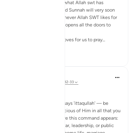
Anyone who ponders on what Allah swt has
legislated in the Quran and Sunnah will very soon
come to realize that whenever Allah SWT likes for
something to be done he opens all the doors to
facilitate it to be done.
For example, Allah SWT loves for us to pray...
Lihat lebih dari yang ini
22
0
Dr Maryam Fayyaz
44 minggu lalu
·
Rujukan
ayat 33:32-33
Bismillah
In Surah Al-Ahzab, Allah says 'ittaqullah' — be
mindful of Allah, be conscious of Him in all that you
do. What’s striking is where this command appears:
not only in moments of war, leadership, or public
duty, but in verses about home life, marriage,...