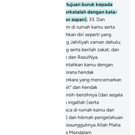
dalam hatinya (menaruh tujuan buruk kepada
kamu), dan sebaliknya berkatalah dengan kata-
kata yang baik (sesuai dan sopan).
33
.
Dan
hendaklah kamu tetap diam di rumah kamu serta
janganlah kamu mendedahkan diri seperti yang
dilakukan oleh orang-orang Jahiliyah zaman dahulu;
dan dirikanlah sembahyang serta berilah zakat; dan
taatlah kamu kepada Allah dan RasulNya.
Sesungguhnya Allah (perintahkan kamu dengan
semuanya itu) hanyalah kerana hendak
menghapuskan perkara-perkara yang mencemarkan
diri kamu - wahai "AhlulBait" dan hendak
membersihkan kamu sebersih-bersihnya (dari segala
perkara yang keji).
34
.
Dan ingatlah (serta
amalkanlah) apa yang dibaca di rumah kamu dari
ayat-ayat Allah (Al-Quran) dan hikmah pengetahuan
(hadis-hadis Rasulullah). Sesungguhnya Allah Maha
Halus tadbirNya, lagi Maha Mendalam