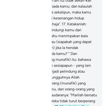
maka perbuatan melarikan diri itu tidak sekali-kali
mendatangkan faedah kepada kamu; dan kalaulah
kamu pada hari ini terlepas sekalipun, maka kamu
tidak juga akan menikmati kesenangan hidup
melainkan sedikit masa sahaja".
17
.
Katakanlah:
"Siapakah yang dapat melindungi kamu dari
kemurkaan Allah jika Ia mahu menimpakan bala
bencana kepada kamu, atau (siapakah yang dapat
menahan kemurahan Allah) jika Ia hendak
memberikan rahmat kepada kamu? " Dan
(ingatkanlah) mereka (yang munafik) itu: bahawa
mereka tidak akan beroleh sesiapapun - yang lain
dari Allah - yang akan menjadi pelindung atau
penolong mereka.
18
.
Sesungguhnya Allah
mengetahui akan orang-orang (munafik) yang
menghalangi di antara kamu, dan orang-orang yang
berkata kepada saudara-saudaranya: "Marilah bersatu
dengan kami", sedang mereka tidak turut berperang