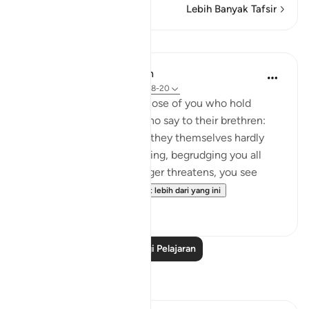
Lebih Banyak Tafsir
Pelajaran
In the Shade of the Quran
31 minggu lalu
·
Rujukan
ayat 33:18-20
God is indeed aware of those of you who hold
others back; and those who say to their brethren:
'Come and join us,' while they themselves hardly
ever take part in the fighting, begrudging you all
help. But then, when danger threatens, you see
them looking to yo...
Lihat lebih dari yang ini
0
0
Baca Lagi Pelajaran
Refleksi