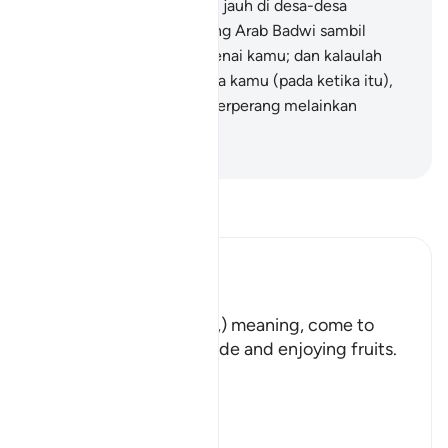
suka kalau mereka tinggal jauh di desa-desa
bersama-sama orang-orang Arab Badwi sambil
bertanyakan berita mengenai kamu; dan kalaulah
mereka ada bersama-sama kamu (pada ketika itu),
mereka tidak akan turut berperang melainkan
sebentar sahaja.
-
Abdullah Muhammad Basmeih
Baca Tafsir
Ibn Kathir (Abridged)
هَلُمَّ إِلَيْنَا
(Come here towards us,) meaning, come to
where we are in the shade and enjoying fruits.
But in spite of that,
وَلاَ يَأْتُونَ الْب
…
Baca Lagi