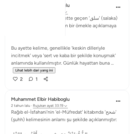
Muhammet Elbir Habiboglu
2 tahun lalu
·
Rujukan
ayat 33:19
Tabii, Ahzab Suresi 19. ayette geçen 'سلق' (salaka)
kelimesini günlük hayattan bir örnekle açıklamaya
çalışayım.
Bu ayette kelime, genellikle 'keskin dilleriyle
incitmek' veya 'sert ve kaba bir şekilde konuşmak'
anlamında kullanılmıştır. Günlük hayattan buna ...
Lihat lebih dari yang ini
2
1
Muhammet Elbir Habiboglu
2 tahun lalu
·
Rujukan
ayat 33:19
Rağıb el-İsfahani'nin 'el-Müfredat' kitabında 'شحح'
(şuhh) kelimesinin anlamı şu şekilde açıklanmıştır: