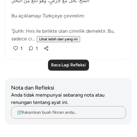
الشُّحُّ: بُخْلٌ مَعَ حِرْصٍ، وهو أَبْلَغُ مِنَ البُخْلِ
Bu açıklamayı Türkçeye çevirelim:
'Şuhh: Hırs ile birlikte olan cimrilik demektir. Bu,
sadece ci...
Lihat lebih dari yang ini
1
1
Baca Lagi Refleksi
Nota dan Refleksi
Anda tidak mempunyai sebarang nota atau
renungan tentang ayat ini.
Rakamkan buah fikiran anda…