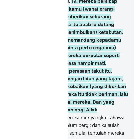
melainkan sebentar sahaja.
19
.
Mereka bersikap
bakhil kedekut terhadap kamu (wahai orang-
orang mukmin untuk memberikan sebarang
pertolongan); dalam pada itu apabila datang
(ancaman musuh yang menimbulkan) ketakutan,
engkau melihat mereka memandang kepadamu
(wahai Muhammad, meminta pertolonganmu)
dengan keadaan mata mereka berputar seperti
orang yang pengsan semasa hampir mati.
Kemudian apabila hilang perasaan takut itu,
mereka mencela kamu dengan lidah yang tajam,
sambil mereka tamakan kebaikan (yang diberikan
Allah kepada kamu). Mereka itu tidak beriman, lalu
Allah gugurkan amal-amal mereka. Dan yang
demikian itu adalah mudah bagi Allah
melaksanakannya.
20
.
Mereka menyangka bahawa
tentera "Al-Ahzaab" itu belum pergi; dan kalaulah
tentera Al-Ahzaab datang semula, tentulah mereka