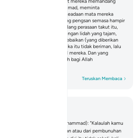
ketakutan, engkau melihat mereka memandang
kepadamu (wahai Muhammad, meminta
pertolonganmu) dengan keadaan mata mereka
berputar seperti orang yang pengsan semasa hampir
mati. Kemudian apabila hilang perasaan takut itu,
mereka mencela kamu dengan lidah yang tajam,
sambil mereka tamakan kebaikan (yang diberikan
Allah kepada kamu). Mereka itu tidak beriman, lalu
Allah gugurkan amal-amal mereka. Dan yang
demikian itu adalah mudah bagi Allah
melaksanakannya.
Perkataan demi perkataan
Teruskan Membaca
Baca dalam Konteks
Bab 33, Halaman 420, Juz 21
16
.
Katakanlah (wahai Muhammad): "Kalaulah kamu
melarikan diri dari kematian atau dari pembunuhan