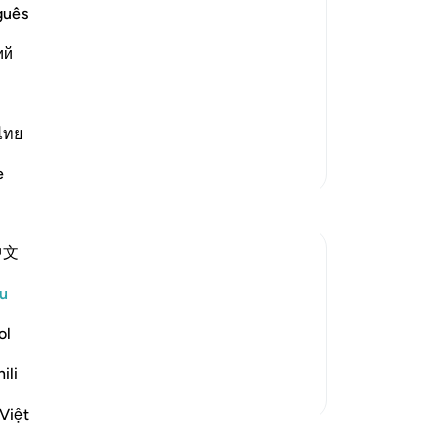
(u
guês
ki
 far above mere play, folly and
ий
be
(k
وَمَا خَلَقْنَا السَّمَآءَ وَالاٌّرْضَ وَمَا بَيْنَهُمَا ب
pe
per
ไทย
dib
Lebih Banyak Tafsir
e
ma
ka
(M
中文
ke
da
u
shudder, they are called upon to reflect on
or
w the universe is finely balanced and well
se
ol
 way for a part...
Lihat lebih dari yang ini
me
ili
ti
se
Việt
39
jaran