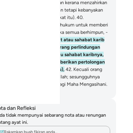
ng ada di antaranya) melainkan kerana menzahirkan
rkara-perkara yang benar; akan tetapi kebanyakan
reka tidak mengetahui (hakikat itu).
40
.
sungguhnya hari pemutusan hukum untuk memberi
lasan, ialah masa untuk mereka semua berhimpun, -
.
Iaitu hari seseorang kerabat atau sahabat karib
dak dapat memberikan sebarang perlindungan
pada seseorang kerabat atau sahabat karibnya,
n mereka pula tidak akan diberikan pertolongan
ntuk menghapuskan azab itu),
42
.
Kecuali orang
ng telah diberi rahmat oleh Allah; sesungguhnya
lah jualah yang Maha Kuasa, lagi Maha Mengasihani.
bdullah Muhammad Basmeih
ta dan Refleksi
da tidak mempunyai sebarang nota atau renungan
tang ayat ini.
Rakamkan buah fikiran anda…