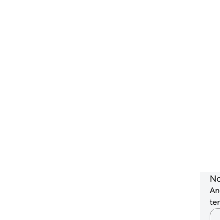
ya
pe
me
Se
ba
41
ti
ke
da
(u
ya
Al
-
A
No
An
ten