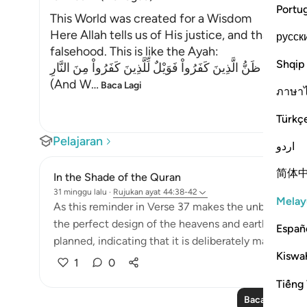
Portu
This World was created for a Wisdom
Here Allah tells us of His justice, and that He is
русск
falsehood. This is like the Ayah:
Shqip
َـطِلاً ذَلِكَ ظَنُّ الَّذِينَ كَفَرُواْ فَوَيْلٌ لِّلَّذِينَ كَفَرُواْ مِنَ النَّارِ
(And W
…
Baca Lagi
ภาษา
Türkç
Pelajaran
اردو
简体
In the Shade of the Quran
31 minggu lalu
·
Rujukan
ayat 44:38-42
Melay
As this reminder in Verse 37 makes the unbelievers 
the perfect design of the heavens and earth, and ho
Españ
planned, indicating that it is deliberately made in this
Kiswah
1
0
Tiếng 
Baca Lagi Pela