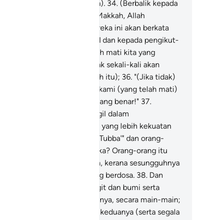
ntuk melahirkan sikap mereka).
34
.
(Berbalik kepada
sah kaum musyrik penduduk Makkah, Allah
rfirman): "Sesungguhnya mereka ini akan berkata
epadamu - wahai Muhammad dan kepada pengikut-
ngikutmu):
35
.
"Mati, hanyalah mati kita yang
tama (di dunia), dan kita tidak sekali-kali akan
angkitkan hidup lagi (sesudah itu);
36
.
"(Jika tidak)
ka bawakanlah datuk nenek kami (yang telah mati)
lau betul kamu orang-orang yang benar!"
37
.
engapa mereka masih berdegil dalam
kufurannya?) Adakah mereka yang lebih kekuatan
n kehandalannya atau kaum "Tubba'" dan orang-
ang yang terdahulu dari mereka? Orang-orang itu
muanya Kami telah binasakan, kerana sesungguhnya
reka adalah orang-orang yang berdosa.
38
.
Dan
daklah Kami menciptakan langit dan bumi serta
gala yang ada di antara keduanya, secara main-main;
.
Tidaklah Kami menciptakan keduanya (serta segala