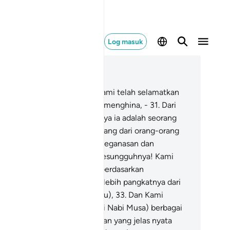
Log masuk
ca dalam Konteks
 44, Halaman 498, Juz 25
.
Dan demi sesungguhnya! Kami telah selamatkan
um Bani Israil, dari azab yang menghina, -
31
.
Dari
nindasan Firaun, sesungguhnya ia adalah seorang
ng sombong takbur lagi terbilang dari orang-orang
ng melampaui batas (dalam keganasan dan
kejamannya).
32
.
Dan demi sesungguhnya! Kami
lah memilih mereka dengan berdasarkan
ngetahuan (Kami) - menjadi lebih pangkatnya dari
nduduk dunia (pada zaman itu),
33
.
Dan Kami
rikan kepada mereka (melalui Nabi Musa) berbagai
kjizat yang mengandungi ujian yang jelas nyata