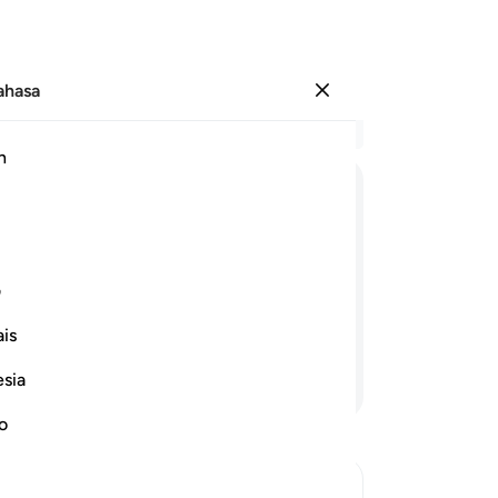
Bahasa
Log masuk
Ba
h
Bab
30
ﱇ
ﱈ
ﱉ
ﱊ
ﱋ
ﱌ
ﱍ
ka
pe
ib tidak dapat memberikan sebarang
ya
ف
ahabat karibnya, dan mereka pula
ya
hapuskan azab itu),
is
ke
te
esia
Teruskan Membaca
pe
pe
no
be
mu