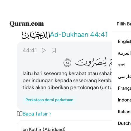
Pilih 
044
يوم لا يغني مولى عن مولى شييا ولا هم ينصرو
Ad-Dukhaan
44:41
Englis
44:41
العربية
ﱎ
ﱏ
ﱐ
ﱑ
বাংলা
Iaitu hari seseorang kerabat atau sahabat kar
ارسی
perlindungan kepada seseorang kerabat atau s
tidak akan diberikan pertolongan (untuk meng
França
Indon
Perkataan demi perkataan
Italia
Baca Tafsir
Dutch
Ibn Kathir (Abridged)