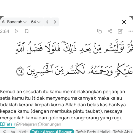
Tafsir: Al-Baqarah 2:64
Al-Baqarah
64
Log masuk
2:64
يتم من بعد ذالك فلولا فضل الله عليكم ورحمته لكنتم من الخاسرين ٦٤
ﱪ
ﱫ
ﱬ
ﱭ
ﱮﱯ
ﱰ
ﱱ
ﱲ
لِكَ ۖ فَلَوْلَا فَضْلُ ٱللَّهِ عَلَيْكُمْ وَرَحْمَتُهُۥ لَكُنتُم مِّنَ ٱلْخَـٰسِرِينَ ٦٤
ﱳ
ﱴ
ﱵ
ﱶ
ﱷ
ﱸ
Kemudian sesudah itu kamu membelakangkan perjanjian
setia kamu itu (tidak menyempurnakannya); maka kalau
tidaklah kerana limpah kurnia Allah dan belas kasihanNya
kepada kamu (dengan membuka pintu taubat), nescaya
menjadilah kamu dari golongan orang-orang yang rugi.
Tafsir
Pelajaran
Renungan
বাংলা
Tafsir Ahsanul Bayaan
Tafsir Fathul Majid
Tafsir Abu
Aa