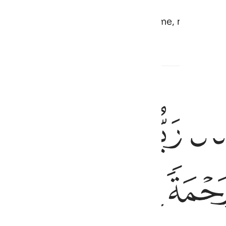
son when no man has ever touched me, nor am I u
ﲛ
ﲜ
ﲝ
ﲞ
ﲟﲠ
ورحمة منا وكان امرا مقضيا ٢١
ۥٓ ءَايَةًۭ لِّلنَّاسِ وَرَحْمَةًۭ مِّنَّا ۚ وَكَانَ أَمْرًۭا مَّقْضِيًّۭا ٢١
ﲥﲦ
ﲧ
ﲨ