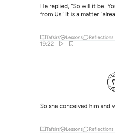
He replied, “So will it be! Your Lor
from Us.’ It is a matter ˹already˺ de
Tafsirs
Lessons
Reflections
19:22
ﲱ
So she conceived him and withdrew
Tafsirs
Lessons
Reflections