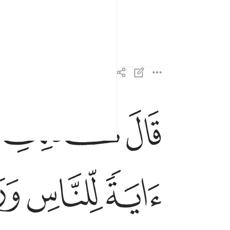
nchaste?”
ﲙ
ﲚ
قال كذالك قال ربك هو علي هين ولنجعله اية للناس 
قَالَ كَذَٰلِكِ قَالَ رَبُّكِ هُوَ عَلَىَّ هَيِّنٌۭ ۖ وَلِنَجْعَلَهُ
ﲢ
ﲣ
ﲤ