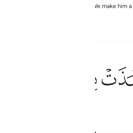
d says, ‘It is easy for Me. And so will We make him
creed.”
ﲮ
ﲯ
ﲰ
 with him to a remote place.