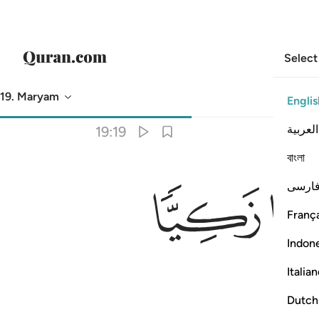
Select
19. Maryam
Englis
Translation
: Dr. Mustafa Khattab
العربية
19:19
বাংলা
ﲋ
ارسی
França
Indon
Italia
Dutch