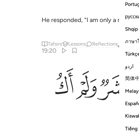
Portu
русск
He responded, “I am only a messeng
Shqip
ภาษา
Tafsirs
Lessons
Reflections
Qira'at
19:20
Türkç
اردو
ﲔ
ﲕ
ﲖ
简体
Melay
Españ
Kiswah
Tiếng 