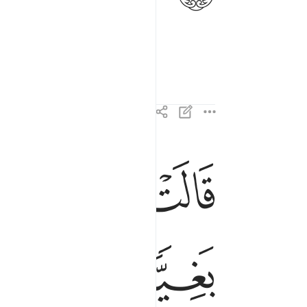
 son.”
ﲍ
ﲎ
ﲏ
قالت انى يكون لي غلام ولم يمسسني بشر ولم اك بغ
قَالَتْ أَنَّىٰ يَكُونُ لِى غُلَـٰمٌۭ وَلَمْ يَمْسَسْنِى بَشَرٌۭ و
ﲗ
ﲘ