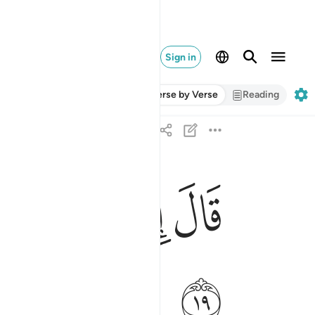
Sign in
Verse by Verse
Reading
ﲃ
ﲄ
ﲅ
ﲆ
قال انما انا رسول ربك لاهب لك غلاما زكيا ١٩
قَالَ إِنَّمَآ أَنَا۠ رَسُولُ رَبِّكِ لِأَهَبَ لَكِ غُلَـٰمًۭا زَكِيّ
ﲌ