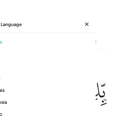
 Language
Sign in
Page
306
Juz
16
/
Hizb
31
h
ﲇ
ﲈ
ﲉ
ﲊ
ف
ًۭا ١٩
is
esia
no