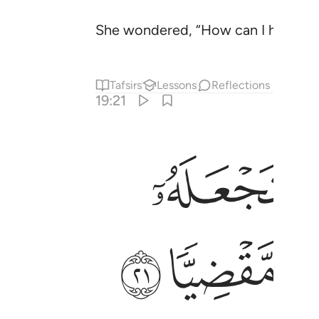
She wondered, “How can I have a 
Tafsirs
Lessons
Reflections
19:21
ﲡ
ﲩ
ﲪ