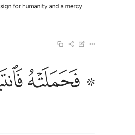
 a sign for humanity and a mercy
ﲫ ﲬ
ﲭ
۞ فحملته فانتبذت به مكانا قصيا ٢٢
۞ فَحَمَلَتْهُ فَٱنتَبَذَتْ بِهِۦ مَكَانًۭا قَصِيًّۭا ٢٢