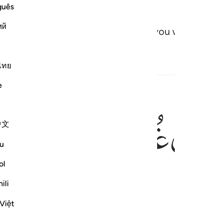
guês
ий
er from your Lord, ˹sent˺ to bless you with a pure
ไทย
e
ﲐ
ﲑ
ﲒ
ﲓ
يا ٢٠
中文
َلَمْ أَكُ بَغِيًّۭا ٢٠
u
ol
ili
Việt