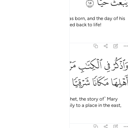
ﱠ
ﱡ
ﱢ
Peace be upon him the day he was born, and the day of his
death, and the day he will be raised back to life!
Tafsirs
Lessons
Reflections
19:16
ﱣ
ﱤ
ﱥ
ﱦ
ﱧ
اذكر في الكتاب مريم اذ انتبذت من اهلها مكانا شرقيا ١٦
ﱨ
ﱩ
َٱذْكُرْ فِى ٱلْكِتَـٰبِ مَرْيَمَ إِذِ ٱنتَبَذَتْ مِنْ أَهْلِهَا مَكَانًۭا شَرْقِيًّۭا ١٦
ﱪ
ﱫ
ﱬ
ﱭ
And mention in the Book ˹O Prophet, the story of˺ Mary
when she withdrew from her family to a place in the east,
Tafsirs
Lessons
Reflections
19:17