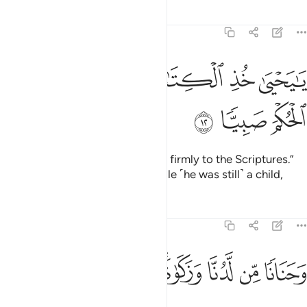
Tafsirs
Lessons
Reflections
19:12
ﱁ
ﱂ
ﱃ
ا يحيى خذ الكتاب بقوة واتيناه الحكم صبيا ١٢
ﱄﱅ
ﱆ
َـٰيَحْيَىٰ خُذِ ٱلْكِتَـٰبَ بِقُوَّةٍۢ ۖ وَءَاتَيْنَـٰهُ ٱلْحُكْمَ صَبِيًّۭا ١٢
ﱇ
ﱈ
ﱉ
˹It was later said,˺ “O John! Hold firmly to the Scriptures.”
And We granted him wisdom while ˹he was still˺ a child,
Tafsirs
Lessons
Reflections
19:13
ﱊ
ﱋ
ﱌ
حنانا من لدنا وزكاة وكان تقيا ١٣
ﱍﱎ
ﱏ
ﱐ
ﱑ
َحَنَانًۭا مِّن لَّدُنَّا وَزَكَوٰةًۭ ۖ وَكَانَ تَقِيًّۭا ١٣