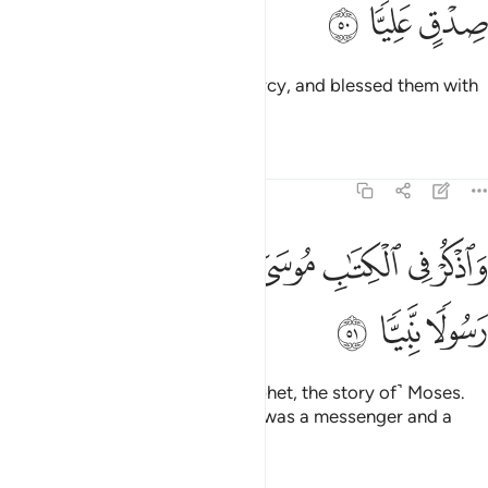
ﳘ
ﳙ
ﳚ
We showered them with Our mercy, and blessed them with
honourable mention.
1
Tafsirs
Lessons
Reflections
19:51
ﳛ
ﳜ
ﳝ
ﳞﳟ
ﳠ
ﳡ
اذكر في الكتاب موسى انه كان مخلصا وكان رسولا نبيا ٥١
ﳢ
ﳣ
َٱذْكُرْ فِى ٱلْكِتَـٰبِ مُوسَىٰٓ ۚ إِنَّهُۥ كَانَ مُخْلَصًۭا وَكَانَ رَسُولًۭا نَّبِيًّۭ
ﳤ
ﳥ
ﳦ
And mention in the Book ˹O Prophet, the story of˺ Moses.
He was truly a chosen man, and was a messenger and a
prophet.