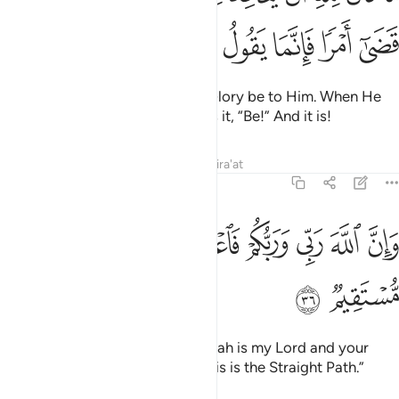
ﲵ
ﲶ
ﲷ
ﲸ
ﲹ
ﲺ
ﲻ
ﲼ
It is not for Allah to take a son! Glory be to Him. When He
decrees a matter, He simply tells it, “Be!” And it is!
Tafsirs
Lessons
Reflections
Qira'at
19:36
ﲽ
ﲾ
ﲿ
ﳀ
ﳁﳂ
ﳃ
ان الله ربي وربكم فاعبدوه هاذا صراط مستقيم ٣٦
ﳄ
َإِنَّ ٱللَّهَ رَبِّى وَرَبُّكُمْ فَٱعْبُدُوهُ ۚ هَـٰذَا صِرَٰطٌۭ مُّسْتَقِيمٌۭ ٣٦
ﳅ
ﳆ
˹Jesus also declared,˺ “Surely Allah is my Lord and your
Lord, so worship Him ˹alone˺. This is the Straight Path.”