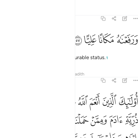
Tafsirs
Lessons
Reflections
19:57
ﱲ
رفعناه مكانا عليا ٥٧
ﱳ
ﱴ
ﱵ
َرَفَعْنَـٰهُ مَكَانًا عَلِيًّا ٥٧
And We elevated him to an honourable status.
1
Tafsirs
Lessons
Reflections
Hadith
19:58
ﱶ
ﱷ
ﱸ
ﱹ
ﱺ
ﱻ
ﱼ
ﱽ
ولايك الذين انعم الله عليهم من النبيين من ذرية ادم وممن حملنا مع نوح ومن ذرية ابر
ُو۟لَـٰٓئِكَ ٱلَّذِينَ أَنْعَمَ ٱللَّهُ عَلَيْهِم مِّنَ ٱلنَّبِيِّـۧنَ مِن ذُرِّيَّةِ ءَادَمَ وَمِمَّنْ حَمَلْنَا مَعَ نُوحٍۢ وَمِن ذُرِّيَّةِ إ
ﱾ
ﱿ
ﲀ
ﲁ
ﲂ
ﲃ
ﲄ
ﲅ