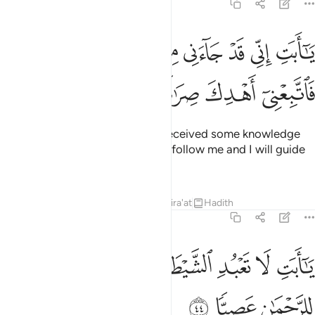
19:43
ﱱ
ﱲ
ﱳ
ﱴ
ﱵ
ﱶ
ﱷ
ﱸ
ﱹ
ا ابت اني قد جاءني من العلم ما لم ياتك فاتبعني اهدك صراطا سويا ٤٣
َـٰٓأَبَتِ إِنِّى قَدْ جَآءَنِى مِنَ ٱلْعِلْمِ مَا لَمْ يَأْتِكَ فَٱتَّبِعْنِىٓ أَهْدِكَ صِرَٰطًۭا سَو
ﱺ
ﱻ
ﱼ
ﱽ
ﱾ
O dear father! I have certainly received some knowledge
which you have not received, so follow me and I will guide
you to the Straight Path.
Tafsirs
Lessons
Reflections
Qira'at
Hadith
19:44
ﱿ
ﲀ
ﲁ
ﲂﲃ
ﲄ
ﲅ
ا ابت لا تعبد الشيطان ان الشيطان كان للرحمان عصيا ٤٤
ﲆ
َـٰٓأَبَتِ لَا تَعْبُدِ ٱلشَّيْطَـٰنَ ۖ إِنَّ ٱلشَّيْطَـٰنَ كَانَ لِلرَّحْمَـٰنِ عَصِيًّۭا ٤٤
ﲇ
ﲈ
ﲉ