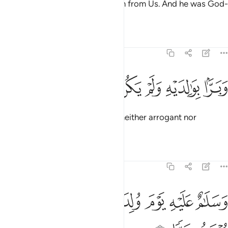
as well as purity and compassion from Us. And he was God-
fearing,
Tafsirs
Lessons
Reflections
19:14
ﱒ
ﱓ
ﱔ
برا بوالديه ولم يكن جبارا عصيا ١٤
ﱕ
ﱖ
ﱗ
ﱘ
َبَرًّۢا بِوَٰلِدَيْهِ وَلَمْ يَكُن جَبَّارًا عَصِيًّۭا ١٤
and kind to his parents. He was neither arrogant nor
disobedient.
Tafsirs
Lessons
Reflections
19:15
ﱙ
ﱚ
ﱛ
ﱜ
ﱝ
سلام عليه يوم ولد ويوم يموت ويوم يبعث حيا ١٥
ﱞ
ﱟ
َسَلَـٰمٌ عَلَيْهِ يَوْمَ وُلِدَ وَيَوْمَ يَمُوتُ وَيَوْمَ يُبْعَثُ حَيًّۭا ١٥