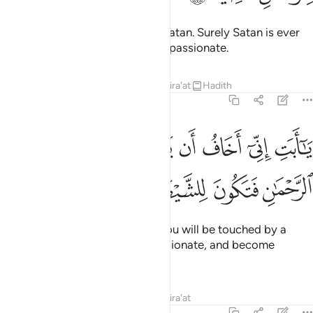
O dear father! Do not worship Satan. Surely Satan is ever
rebellious against the Most Compassionate.
Tafsirs
Lessons
Reflections
Qira'at
Hadith
19:45
ﲊ
ﲋ
ﲌ
ﲍ
ﲎ
ﲏ
ﲐ
ا ابت اني اخاف ان يمسك عذاب من الرحمان فتكون للشيطان وليا ٤٥
َـٰٓأَبَتِ إِنِّىٓ أَخَافُ أَن يَمَسَّكَ عَذَابٌۭ مِّنَ ٱلرَّحْمَـٰنِ فَتَكُونَ لِلشَّيْطَـٰنِ وَلِي
ﲑ
ﲒ
ﲓ
ﲔ
ﲕ
O dear father! I truly fear that you will be touched by a
torment from the Most Compassionate, and become
Satan’s companion ˹in Hell˺.”
Tafsirs
Lessons
Reflections
Qira'at
19:46