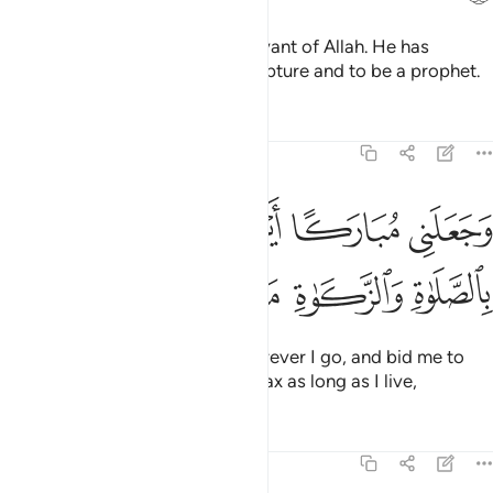
Jesus declared, “I am truly a servant of Allah. He has
destined me to be given the Scripture and to be a prophet.
Tafsirs
Lessons
Reflections
19:31
ﲂ
ﲃ
ﲄ
ﲅ
ﲆ
ﲇ
جعلني مباركا اين ما كنت واوصاني بالصلاة والزكاة ما دمت حيا ٣١
َجَعَلَنِى مُبَارَكًا أَيْنَ مَا كُنتُ وَأَوْصَـٰنِى بِٱلصَّلَوٰةِ وَٱلزَّكَوٰةِ مَا دُمْتُ حَيًّۭا
ﲈ
ﲉ
ﲊ
ﲋ
ﲌ
ﲍ
He has made me a blessing wherever I go, and bid me to
establish prayer and give alms-tax as long as I live,
Tafsirs
Lessons
Reflections
19:32