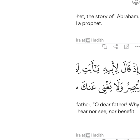
And mention in the Book ˹O Prophet, the story of˺ Abraham.
He was surely a man of truth and a prophet.
Tafsirs
Lessons
Reflections
Qira'at
Hadith
19:42
ﱡ
ﱢ
ﱣ
ﱤ
ﱥ
ﱦ
ﱧ
ﱨ
ﱩ
ذ قال لابيه يا ابت لم تعبد ما لا يسمع ولا يبصر ولا يغني عنك شييا ٤٢
ﱪ
ِذْ قَالَ لِأَبِيهِ يَـٰٓأَبَتِ لِمَ تَعْبُدُ مَا لَا يَسْمَعُ وَلَا يُبْصِرُ وَلَا يُغْنِى عَنكَ شَيْـًۭٔا ٤٢
ﱫ
ﱬ
ﱭ
ﱮ
ﱯ
ﱰ
˹Remember˺ when he said to his father, “O dear father! Why
do you worship what can neither hear nor see, nor benefit
you at all?
Tafsirs
Lessons
Reflections
Qira'at
Hadith