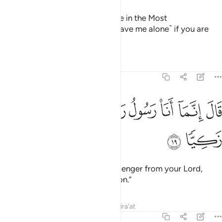
She appealed, “I truly seek refuge in the Most
Compassionate from you! ˹So leave me alone˺ if you are
God-fearing.”
Tafsirs
Lessons
Reflections
19:19
ﲃ
ﲄ
ﲅ
ﲆ
ﲇ
ال انما انا رسول ربك لاهب لك غلاما زكيا ١٩
ﲈ
ﲉ
ﲊ
َالَ إِنَّمَآ أَنَا۠ رَسُولُ رَبِّكِ لِأَهَبَ لَكِ غُلَـٰمًۭا زَكِيًّۭا ١٩
ﲋ
ﲌ
He responded, “I am only a messenger from your Lord,
˹sent˺ to bless you with a pure son.”
Tafsirs
Lessons
Reflections
Qira'at
19:20