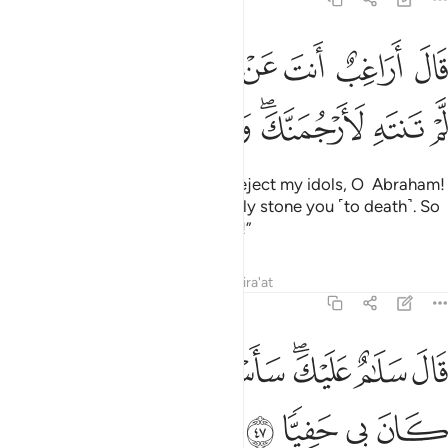
ﲖ
ﲗ
ﲘ
ﲙ
ﲚ
ﲛﲜ
ﲝ
ال اراغب انت عن الهتي يا ابراهيم لين لم تنته لارجمنك واهجرني مليا ٤٦
َالَ أَرَاغِبٌ أَنتَ عَنْ ءَالِهَتِى يَـٰٓإِبْرَٰهِيمُ ۖ لَئِن لَّمْ تَنتَهِ لَأَرْجُمَنَّكَ ۖ وَٱهْجُرْن
ﲞ
ﲟ
ﲠﲡ
ﲢ
ﲣ
ﲤ
He threatened, “How dare you reject my idols, O Abraham!
If you do not desist, I will certainly stone you ˹to death˺. So
be gone from me for a long time!”
Tafsirs
Lessons
Reflections
Qira'at
19:47
ﲥ
ﲦ
ﲧﲨ
ﲩ
ﲪ
ال سلام عليك ساستغفر لك ربي انه كان بي حفيا ٤٧
ﲫﲬ
ﲭ
َالَ سَلَـٰمٌ عَلَيْكَ ۖ سَأَسْتَغْفِرُ لَكَ رَبِّىٓ ۖ إِنَّهُۥ كَانَ بِى حَفِيًّۭا ٤٧
ﲮ
ﲯ
ﲰ
ﲱ