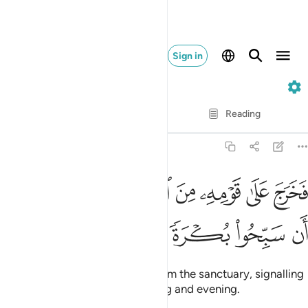
Sign in
19. Maryam
Verse by Verse
Reading
Translation
: Dr. Mustafa Khattab
19:11
ﲰ
ﲱ
ﲲ
ﲳ
ﲴ
ﲵ
خرج على قومه من المحراب فاوحى اليهم ان سبحوا بكرة وعشيا ١١
ﲶ
َخَرَجَ عَلَىٰ قَوْمِهِۦ مِنَ ٱلْمِحْرَابِ فَأَوْحَىٰٓ إِلَيْهِمْ أَن سَبِّحُوا۟ بُكْرَةًۭ و
ﲷ
ﲸ
ﲹ
ﲺ
ﲻ
So he came out to his people from the sanctuary, signalling
to them to glorify ˹Allah˺ morning and evening.