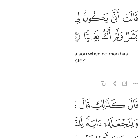
ﲍ
ﲎ
ﲏ
ﲐ
ﲑ
ﲒ
الت انى يكون لي غلام ولم يمسسني بشر ولم اك بغيا ٢٠
ﲓ
َالَتْ أَنَّىٰ يَكُونُ لِى غُلَـٰمٌۭ وَلَمْ يَمْسَسْنِى بَشَرٌۭ وَلَمْ أَكُ بَغِيًّۭا ٢٠
ﲔ
ﲕ
ﲖ
ﲗ
ﲘ
She wondered, “How can I have a son when no man has
ever touched me, nor am I unchaste?”
Tafsirs
Lessons
Reflections
19:21
ﲙ
ﲚ
ﲛ
ﲜ
ﲝ
ﲞ
ﲟﲠ
ال كذالك قال ربك هو علي هين ولنجعله اية للناس ورحمة منا وكان امرا
َالَ كَذَٰلِكِ قَالَ رَبُّكِ هُوَ عَلَىَّ هَيِّنٌۭ ۖ وَلِنَجْعَلَهُۥٓ ءَايَةًۭ لِّلنَّاسِ وَرَح
ﲡ
ﲢ
ﲣ
ﲤ
ﲥﲦ