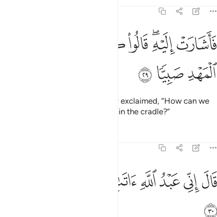
Tafsirs
Lessons
Reflections
19:29
ﱭ
ﱮﱯ
ﱰ
ﱱ
ﱲ
اشارت اليه قالوا كيف نكلم من كان في المهد صبيا ٢٩
ﱳ
ﱴ
ﱵ
َأَشَارَتْ إِلَيْهِ ۖ قَالُوا۟ كَيْفَ نُكَلِّمُ مَن كَانَ فِى ٱلْمَهْدِ صَبِيًّۭا ٢٩
ﱶ
ﱷ
ﱸ
So she pointed to the baby. They exclaimed, “How can we
talk to someone who is an infant in the cradle?”
Tafsirs
Lessons
Reflections
19:30
ﱹ
ﱺ
ﱻ
ﱼ
ﱽ
ال اني عبد الله اتاني الكتاب وجعلني نبيا ٣٠
ﱾ
ﱿ
ﲀ
َالَ إِنِّى عَبْدُ ٱللَّهِ ءَاتَىٰنِىَ ٱلْكِتَـٰبَ وَجَعَلَنِى نَبِيًّۭا ٣٠
ﲁ