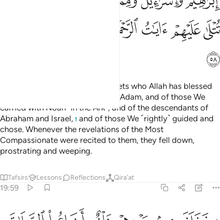
ﲆ
ﲇ
ﲈ
ﲉ
ﲊﲋ
ﲌ
ﲍ
ﲎ
ﲏ
ﲐ
ﲑﲒ
ﲓﲔ
ﲕﲖ
ﲗ
Those were ˹some of˺ the prophets who Allah has blessed
from among the descendants of Adam, and of those We
carried with Noah ˹in the Ark˺, and of the descendants of
Abraham and Israel,
and of those We ˹rightly˺ guided and
1
chose. Whenever the revelations of the Most
Compassionate were recited to them, they fell down,
prostrating and weeping.
Tafsirs
Lessons
Reflections
Qira'at
19:59
خلف من بعدهم خلف اضاعوا الصلاة واتبعوا الشهوات فسوف يلقون غيا 