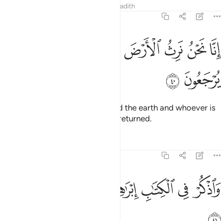
Tafsirs
Lessons
Reflections
Hadith
19:40
ﱎ
ﱏ
ﱐ
ﱑ
ﱒ
نا نحن نرث الارض ومن عليها والينا يرجعون ٤٠
ﱓ
ﱔ
ِنَّا نَحْنُ نَرِثُ ٱلْأَرْضَ وَمَنْ عَلَيْهَا وَإِلَيْنَا يُرْجَعُونَ ٤٠
ﱕ
ﱖ
Indeed, it is We Who will succeed the earth and whoever is
on it. And to Us they will ˹all˺ be returned.
Tafsirs
Lessons
Reflections
19:41
ﱗ
ﱘ
ﱙ
ﱚﱛ
ﱜ
اذكر في الكتاب ابراهيم انه كان صديقا نبيا ٤١
ﱝ
ﱞ
ﱟ
َٱذْكُرْ فِى ٱلْكِتَـٰبِ إِبْرَٰهِيمَ ۚ إِنَّهُۥ كَانَ صِدِّيقًۭا نَّبِيًّا ٤١
ﱠ