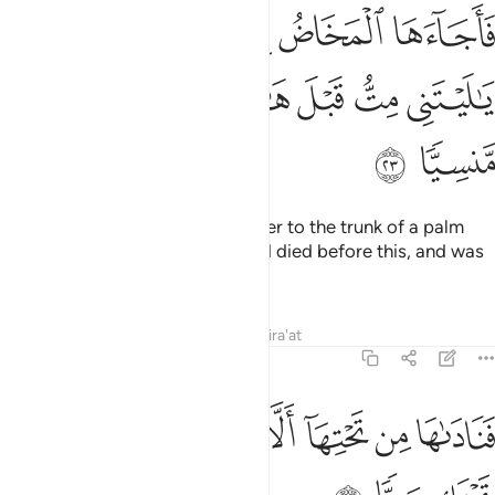
ﲲ
ﲳ
ﲴ
ﲵ
ﲶ
ﲷ
اجاءها المخاض الى جذع النخلة قالت يا ليتني مت قبل هاذا وكنت نسيا م
َأَجَآءَهَا ٱلْمَخَاضُ إِلَىٰ جِذْعِ ٱلنَّخْلَةِ قَالَتْ يَـٰلَيْتَنِى مِتُّ قَبْلَ هَـٰذَا وَكُن
ﲸ
ﲹ
ﲺ
ﲻ
ﲼ
ﲽ
ﲾ
ﲿ
Then the pains of labour drove her to the trunk of a palm
tree. She cried, “Alas! I wish I had died before this, and was
a thing long forgotten!”
Tafsirs
Lessons
Reflections
Qira'at
19:24
ﳀ
ﳁ
ﳂ
ﳃ
ﳄ
ﳅ
ناداها من تحتها الا تحزني قد جعل ربك تحتك سريا ٢٤
ﳆ
ﳇ
َنَادَىٰهَا مِن تَحْتِهَآ أَلَّا تَحْزَنِى قَدْ جَعَلَ رَبُّكِ تَحْتَكِ سَرِيًّۭا ٢٤