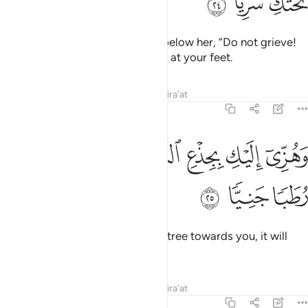
ﳈ
ﳉ
ﳊ
So a voice
reassured her from below her, “Do not grieve!
1
Your Lord has provided a stream at your feet.
Tafsirs
Lessons
Reflections
Qira'at
19:25
ﳋ
ﳌ
ﳍ
ﳎ
هزي اليك بجذع النخلة تساقط عليك رطبا جنيا ٢٥
ﳏ
ﳐ
َهُزِّىٓ إِلَيْكِ بِجِذْعِ ٱلنَّخْلَةِ تُسَـٰقِطْ عَلَيْكِ رُطَبًۭا جَنِيًّۭا ٢٥
ﳑ
ﳒ
ﳓ
And shake the trunk of this palm tree towards you, it will
drop fresh, ripe dates upon you.
Tafsirs
Lessons
Reflections
Qira'at
19:26