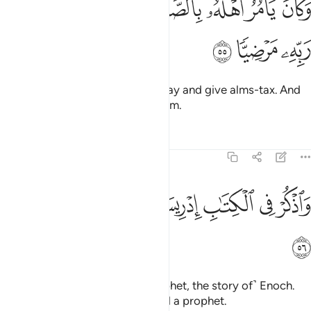
ﱞ
ﱟ
ﱠ
ﱡ
ﱢ
ﱣ
ﱤ
َكَانَ يَأْمُرُ أَهْلَهُۥ بِٱلصَّلَوٰةِ وَٱلزَّكَوٰةِ وَكَانَ عِندَ رَبِّهِۦ مَرْضِيًّۭا ٥٥
ﱥ
ﱦ
ﱧ
He used to urge his people to pray and give alms-tax. And
his Lord was well pleased with him.
Tafsirs
Lessons
Reflections
19:56
ﱨ
ﱩ
ﱪ
ﱫﱬ
ﱭ
اذكر في الكتاب ادريس انه كان صديقا نبيا ٥٦
ﱮ
ﱯ
ﱰ
َٱذْكُرْ فِى ٱلْكِتَـٰبِ إِدْرِيسَ ۚ إِنَّهُۥ كَانَ صِدِّيقًۭا نَّبِيًّۭا ٥٦
ﱱ
And mention in the Book ˹O Prophet, the story of˺ Enoch.
He was surely a man of truth and a prophet.