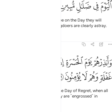
ﳜ
ﳝ
ﳞ
ﳟ
ﳠ
How clearly will they hear and see on the Day they will
come to Us! But today the wrongdoers are clearly astray.
Tafsirs
Lessons
Reflections
19:39
ﱁ
ﱂ
ﱃ
ﱄ
ﱅ
ﱆ
ﱇ
ﱈ
انذرهم يوم الحسرة اذ قضي الامر وهم في غفلة وهم لا يومنون ٣٩
َأَنذِرْهُمْ يَوْمَ ٱلْحَسْرَةِ إِذْ قُضِىَ ٱلْأَمْرُ وَهُمْ فِى غَفْلَةٍۢ وَهُمْ لَا يُؤْمِنُونَ ٣٩
ﱉ
ﱊ
ﱋ
ﱌ
ﱍ
And warn them ˹O Prophet˺ of the Day of Regret, when all
matters will be settled, while they are ˹engrossed˺ in
heedlessness and disbelief.