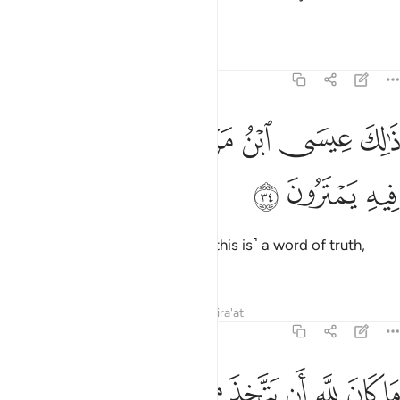
day I will be raised back to life!”
Tafsirs
Lessons
Reflections
19:34
ﲟ
ﲠ
ﲡ
ﲢﲣ
ﲤ
الك عيسى ابن مريم قول الحق الذي فيه يمترون ٣٤
ﲥ
ﲦ
َٰلِكَ عِيسَى ٱبْنُ مَرْيَمَ ۚ قَوْلَ ٱلْحَقِّ ٱلَّذِى فِيهِ يَمْتَرُونَ ٣٤
ﲧ
ﲨ
ﲩ
That is Jesus, son of Mary. ˹And this is˺ a word of truth,
about which they dispute.
Tafsirs
Lessons
Reflections
Qira'at
19:35
ﲪ
ﲫ
ﲬ
ﲭ
ﲮ
ﲯ
ﲰﲱ
ﲲﲳ
ﲴ
ا كان لله ان يتخذ من ولد سبحانه اذا قضى امرا فانما يقول له كن فيكون 
َا كَانَ لِلَّهِ أَن يَتَّخِذَ مِن وَلَدٍۢ ۖ سُبْحَـٰنَهُۥٓ ۚ إِذَا قَضَىٰٓ أَمْرًۭا فَإِنَّمَا يَقُولُ لَهُۥ كُن فَيَ