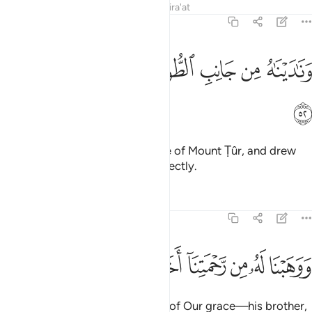
Tafsirs
Lessons
Reflections
Qira'at
19:52
ﱁ
ﱂ
ﱃ
ﱄ
ناديناه من جانب الطور الايمن وقربناه نجيا ٥٢
ﱅ
ﱆ
ﱇ
َنَـٰدَيْنَـٰهُ مِن جَانِبِ ٱلطُّورِ ٱلْأَيْمَنِ وَقَرَّبْنَـٰهُ نَجِيًّۭا ٥٢
ﱈ
We called him from the right side of Mount Ṭûr, and drew
him near, speaking ˹with him˺ directly.
Tafsirs
Lessons
Reflections
19:53
ﱉ
ﱊ
ﱋ
ﱌ
ﱍ
وهبنا له من رحمتنا اخاه هارون نبيا ٥٣
ﱎ
ﱏ
ﱐ
َوَهَبْنَا لَهُۥ مِن رَّحْمَتِنَآ أَخَاهُ هَـٰرُونَ نَبِيًّۭا ٥٣
And We appointed for him—out of Our grace—his brother,