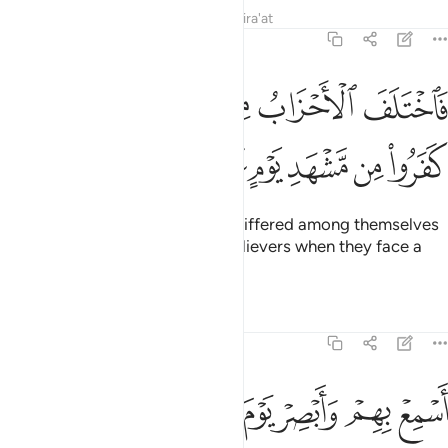
Tafsirs
Lessons
Reflections
Qira'at
19:37
ﳇ
ﳈ
ﳉ
ﳊﳋ
ﳌ
ﳍ
اختلف الاحزاب من بينهم فويل للذين كفروا من مشهد يوم عظيم ٣٧
َٱخْتَلَفَ ٱلْأَحْزَابُ مِنۢ بَيْنِهِمْ ۖ فَوَيْلٌۭ لِّلَّذِينَ كَفَرُوا۟ مِن مَّشْهَدِ يَوْمٍ عَ
ﳎ
ﳏ
ﳐ
ﳑ
ﳒ
ﳓ
Yet their ˹various˺ groups have differed among themselves
˹about him˺, so woe to the disbelievers when they face a
tremendous Day!
Tafsirs
Lessons
Reflections
19:38
ﳔ
ﳕ
ﳖ
ﳗ
ﳘﳙ
ﳚ
سمع بهم وابصر يوم ياتوننا لاكن الظالمون اليوم في ضلال مبين ٣٨
ﳛ
َسْمِعْ بِهِمْ وَأَبْصِرْ يَوْمَ يَأْتُونَنَا ۖ لَـٰكِنِ ٱلظَّـٰلِمُونَ ٱلْيَوْمَ فِى ضَلَـٰلٍۢ مُّبِين