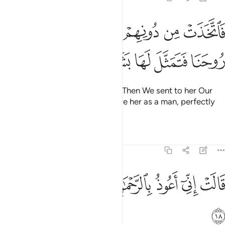
ﱮ
ﱯ
ﱰ
ﱱ
ﱲ
اتخذت من دونهم حجابا فارسلنا اليها روحنا فتمثل لها بشرا سويا ١٧
ﱳ
َٱتَّخَذَتْ مِن دُونِهِمْ حِجَابًۭا فَأَرْسَلْنَآ إِلَيْهَا رُوحَنَا فَتَمَثَّلَ لَهَا بَشَرًۭا س
ﱴ
ﱵ
ﱶ
ﱷ
ﱸ
ﱹ
screening herself off from them. Then We sent to her Our
angel, ˹Gabriel,˺ appearing before her as a man, perfectly
formed.
Tafsirs
Lessons
Reflections
19:18
ﱺ
ﱻ
ﱼ
ﱽ
الت اني اعوذ بالرحمان منك ان كنت تقيا ١٨
ﱾ
ﱿ
ﲀ
ﲁ
َالَتْ إِنِّىٓ أَعُوذُ بِٱلرَّحْمَـٰنِ مِنكَ إِن كُنتَ تَقِيًّۭا ١٨
ﲂ