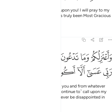
Abraham responded, “Peace be upon you! I will pray to my
Lord for your forgiveness. He has truly been Most Gracious
to me.
Tafsirs
Lessons
Reflections
19:48
ﲲ
ﲳ
ﲴ
ﲵ
ﲶ
ﲷ
ﲸ
اعتزلكم وما تدعون من دون الله وادعو ربي عسى الا اكون بدعاء ربي شق
َأَعْتَزِلُكُمْ وَمَا تَدْعُونَ مِن دُونِ ٱللَّهِ وَأَدْعُوا۟ رَبِّى عَسَىٰٓ أَلَّآ أَكُونَ بِدُعَآ
ﲹ
ﲺ
ﲻ
ﲼ
ﲽ
ﲾ
ﲿ
ﳀ
As I distance myself from ˹all of˺ you and from whatever
you invoke besides Allah, I will ˹continue to˺ call upon my
Lord ˹alone˺, trusting that I will never be disappointed in
invoking my Lord.”