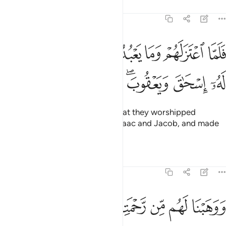
Tafsirs
Lessons
Reflections
19:49
ﳁ
ﳂ
ﳃ
ﳄ
ﳅ
ﳆ
ﳇ
ﳈ
لما اعتزلهم وما يعبدون من دون الله وهبنا له اسحاق ويعقوب وكلا جعلنا ن
َلَمَّا ٱعْتَزَلَهُمْ وَمَا يَعْبُدُونَ مِن دُونِ ٱللَّهِ وَهَبْنَا لَهُۥٓ إِسْحَـٰقَ وَيَعْقُوبَ 
ﳉ
ﳊ
ﳋﳌ
ﳍ
ﳎ
ﳏ
ﳐ
So after he had left them and what they worshipped
besides Allah, We granted him Isaac and Jacob, and made
each of them a prophet.
Tafsirs
Lessons
Reflections
19:50
ﳑ
ﳒ
ﳓ
ﳔ
ﳕ
وهبنا لهم من رحمتنا وجعلنا لهم لسان صدق عليا ٥٠
ﳖ
ﳗ
َوَهَبْنَا لَهُم مِّن رَّحْمَتِنَا وَجَعَلْنَا لَهُمْ لِسَانَ صِدْقٍ عَلِيًّۭا ٥٠