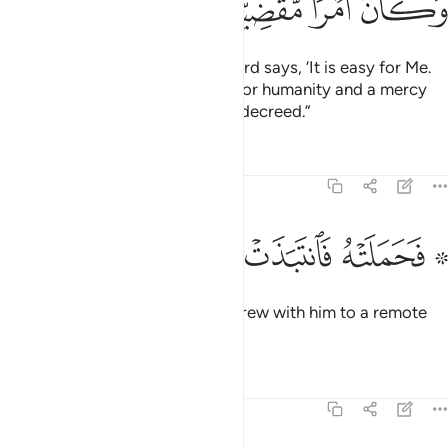
ﲧ
ﲨ
ﲩ
ﲪ
He replied, “So will it be! Your Lord says, ‘It is easy for Me.
And so will We make him a sign for humanity and a mercy
from Us.’ It is a matter ˹already˺ decreed.”
Tafsirs
Lessons
Reflections
19:22
ﲫ ﲬ
ﲭ
۞ حملته فانتبذت به مكانا قصيا ٢٢
ﲮ
ﲯ
ﲰ
ﲱ
۞ َحَمَلَتْهُ فَٱنتَبَذَتْ بِهِۦ مَكَانًۭا قَصِيًّۭا ٢٢
So she conceived him and withdrew with him to a remote
place.
Tafsirs
Lessons
Reflections
19:23