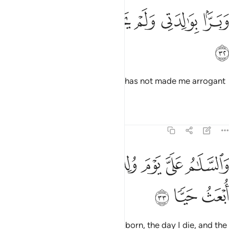
ﲎ
ﲏ
ﲐ
برا بوالدتي ولم يجعلني جبارا شقيا ٣٢
ﲑ
ﲒ
ﲓ
َبَرًّۢا بِوَٰلِدَتِى وَلَمْ يَجْعَلْنِى جَبَّارًۭا شَقِيًّۭا ٣٢
ﲔ
and to be kind to my mother. He has not made me arrogant
or defiant.
Tafsirs
Lessons
Reflections
19:33
ﲕ
ﲖ
ﲗ
ﲘ
ﲙ
السلام علي يوم ولدت ويوم اموت ويوم ابعث حيا ٣٣
ﲚ
ﲛ
َٱلسَّلَـٰمُ عَلَىَّ يَوْمَ وُلِدتُّ وَيَوْمَ أَمُوتُ وَيَوْمَ أُبْعَثُ حَيًّۭا ٣٣
ﲜ
ﲝ
ﲞ
Peace be upon me the day I was born, the day I die, and the