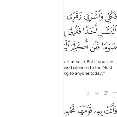
ﱁ
ﱂ
ﱃ
ﱄﱅ
ﱆ
ﱇ
ﱈ
كلي واشربي وقري عينا فاما ترين من البشر احدا فقولي اني نذرت للرحم
َكُلِى وَٱشْرَبِى وَقَرِّى عَيْنًۭا ۖ فَإِمَّا تَرَيِنَّ مِنَ ٱلْبَشَرِ أَحَدًۭا فَقُولِىٓ إِنِّ
ﱉ
ﱊ
ﱋ
ﱌ
ﱍ
ﱎ
ﱏ
ﱐ
ﱑ
ﱒ
ﱓ
ﱔ
So eat and drink, and put your heart at ease. But if you see
any of the people, say, ‘I have vowed silence
to the Most
1
Compassionate, so I am not talking to anyone today.’”
Tafsirs
Lessons
Reflections
19:27
ﱕ
ﱖ
ﱗ
ﱘﱙ
ﱚ
اتت به قومها تحمله قالوا يا مريم لقد جيت شييا فريا ٢٧
ﱛ
ﱜ
َأَتَتْ بِهِۦ قَوْمَهَا تَحْمِلُهُۥ ۖ قَالُوا۟ يَـٰمَرْيَمُ لَقَدْ جِئْتِ شَيْـًۭٔا فَرِيًّۭا 