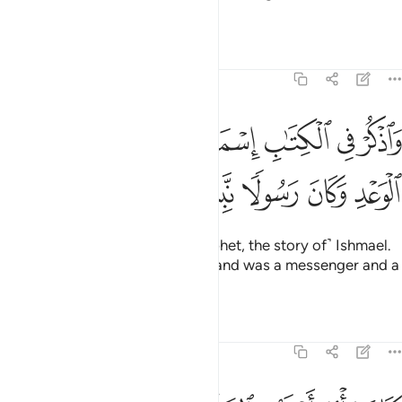
Aaron, as a prophet.
Tafsirs
Lessons
Reflections
19:54
ﱑ
ﱒ
ﱓ
ﱔﱕ
ﱖ
ﱗ
ﱘ
اذكر في الكتاب اسماعيل انه كان صادق الوعد وكان رسولا نبيا ٥٤
َٱذْكُرْ فِى ٱلْكِتَـٰبِ إِسْمَـٰعِيلَ ۚ إِنَّهُۥ كَانَ صَادِقَ ٱلْوَعْدِ وَكَانَ رَسُولًۭا ن
ﱙ
ﱚ
ﱛ
ﱜ
ﱝ
And mention in the Book ˹O Prophet, the story of˺ Ishmael.
He was truly a man of his word, and was a messenger and a
prophet.
Tafsirs
Lessons
Reflections
19:55
كان يامر اهله بالصلاة والزكاة وكان عند ربه مرضيا ٥٥