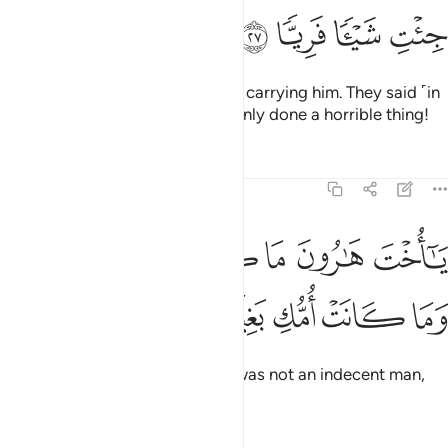
ﱝ
ﱞ
ﱟ
ﱠ
Then she returned to her people, carrying him. They said ˹in
shock˺, “O Mary! You have certainly done a horrible thing!
Tafsirs
Lessons
Reflections
19:28
ﱡ
ﱢ
ﱣ
ﱤ
ﱥ
ا اخت هارون ما كان ابوك امرا سوء وما كانت امك بغيا ٢٨
ﱦ
ﱧ
َـٰٓأُخْتَ هَـٰرُونَ مَا كَانَ أَبُوكِ ٱمْرَأَ سَوْءٍۢ وَمَا كَانَتْ أُمُّكِ بَغِيًّۭا ٢٨
ﱨ
ﱩ
ﱪ
ﱫ
ﱬ
O sister of Aaron!
Your father was not an indecent man,
1
nor was your mother unchaste.”