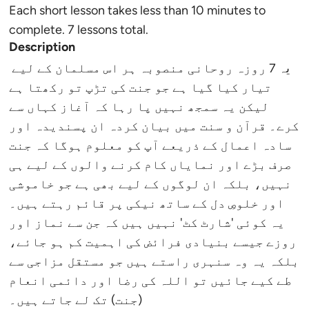
Each short lesson takes less than 10 minutes to
complete. 7 lessons total.
Description
یہ 7 روزہ روحانی منصوبہ ہر اس مسلمان کے لیے
تیار کیا گیا ہے جو جنت کی تڑپ تو رکھتا ہے
لیکن یہ سمجھ نہیں پا رہا کہ آغاز کہاں سے
کرے۔ قرآن و سنت میں بیان کردہ ان پسندیدہ اور
سادہ اعمال کے ذریعے آپ کو معلوم ہوگا کہ جنت
صرف بڑے اور نمایاں کام کرنے والوں کے لیے ہی
نہیں، بلکہ ان لوگوں کے لیے بھی ہے جو خاموشی
اور خلوصِ دل کے ساتھ نیکی پر قائم رہتے ہیں۔
یہ کوئی 'شارٹ کٹ' نہیں ہیں کہ جن سے نماز اور
روزے جیسے بنیادی فرائض کی اہمیت کم ہو جائے،
بلکہ یہ وہ سنہری راستے ہیں جو مستقل مزاجی سے
طے کیے جائیں تو اللہ کی رضا اور دائمی انعام
(جنت) تک لے جاتے ہیں۔