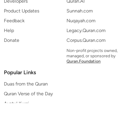
Developers
Quran.AI
Product Updates
Sunnah.com
Feedback
Nuqayah.com
Help
Legacy.Quran.com
Donate
Corpus.Quran.com
Non-profit projects owned,
managed, or sponsored by
Quran.Foundation
Popular Links
Duas from the Quran
Quran Verse of the Day
Ayatul Kursi
Yaseen
Al Mulk
Ar-Rahman