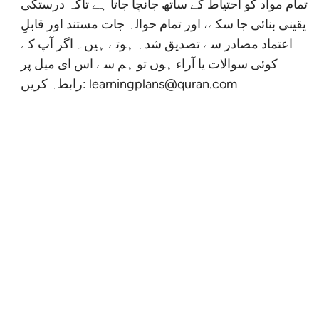
تمام مواد کو احتیاط کے ساتھ جانچا جاتا ہے تاکہ درستگی
یقینی بنائی جا سکے، اور تمام حوالہ جات مستند اور قابلِ
اعتماد مصادر سے تصدیق شدہ ہوتے ہیں۔ اگر آپ کے
کوئی سوالات یا آراء ہوں تو ہم سے اس ای میل پر
learningplans@quran.com
رابطہ کریں: