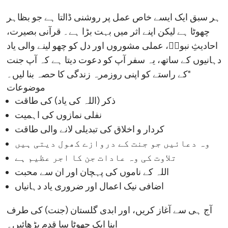
​ہر سبق ایک ایسے خاص عمل پر روشنی ڈالتا ہے جو بظاہر
چھوٹا ہے لیکن اپنے اثر میں بہت بڑا ہے۔ قرآنی بصیرت،
احادیثِ نبویؐ، عملی مشوروں اور دل کو چھو لینے والی یاد
دہانیوں کے ساتھ، یہ سفر آپ کو دعوت دیتا ہے کہ آپ جنت
کے راستے کو اپنی روزمرہ زندگی کا حصہ بنا لیں۔"
موضوعات
​ذکر (اللہ کی یاد) کی طاقت
​نفلی نمازوں کی اہمیت
​کردار و اخلاق کی تبدیلی لانے والی طاقت
​وہ دعائیں جو جنت کے دروازے کھول دیتی ہیں
​تلاوت کی وہ عادات جن کا اجر عظیم ہے
​اللہ کے ناموں کی پہچان اور ان سے محبت
​اضافی نیک اعمال اور ضروری یاد دہانیاں
​آج ہی سے آغاز کریں، اور ابدی گلستان (جنت) کی طرف
اپنا ایک چھوٹا سا قدم بڑھائیں۔