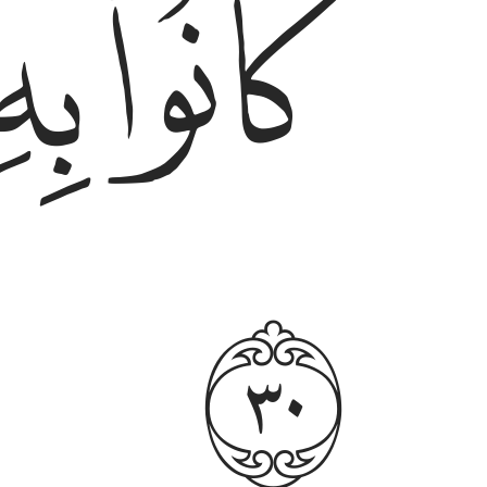
ﱢ
ﱣ
ﱥ