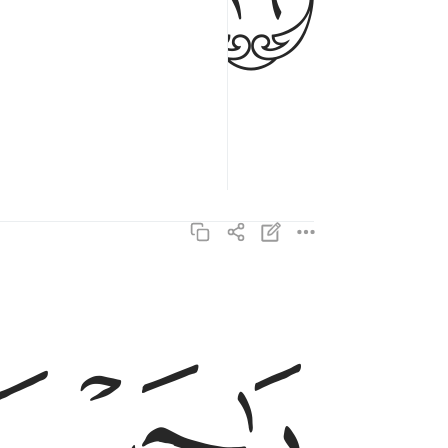
ﱙ
يا حسرة على العباد ما ياتيهم من رسول الا كانوا به 
يَـٰحَسْرَةً عَلَى ٱلْعِبَادِ ۚ مَا يَأْتِيهِم مِّن رَّسُولٍ إِلَّا كَانُوا۟ بِه