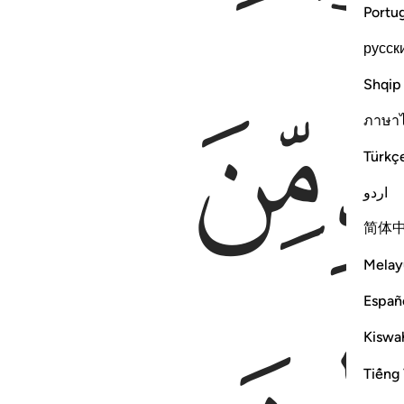
Portu
русск
ﱊ
Shqip
ภาษา
Türkç
اردو
简体
Melay
Españ
Kiswah
Tiếng 