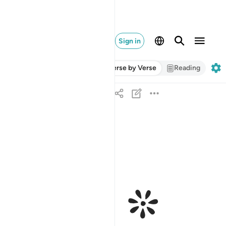
Sign in
Verse by Verse
Reading
ﱁ ﱂ
ﱃ
وما انزلنا على قومه من بعده من جند من السماء وم
وَمَآ أَنزَلْنَا عَلَىٰ قَوْمِهِۦ مِنۢ بَعْدِهِۦ مِن جُندٍۢ مِّنَ ٱلس