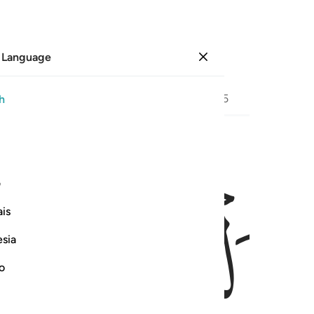
 Language
Sign in
Page
442
Juz
23
/
Hizb
45
h
ﱄ
ﱅ
۞ ا كنا منزلين ٢٨
ف
۞ َّمَآءِ وَمَا كُنَّا مُنزِلِينَ ٢٨
is
esia
no