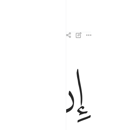
r did We need to.
ﱐ
ﱑ
ان كانت الا صيحة واحدة فاذا هم خامدون ٢٩
إِن كَانَتْ إِلَّا صَيْحَةًۭ وَٰحِدَةًۭ فَإِذَا هُمْ خَـٰمِدُونَ ٢٩