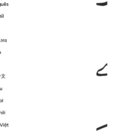
guês
ий
ﱈ
ﱉ
ไทย
e
中文
u
ol
ili
Việt