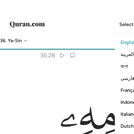
Select
36. Ya-Sin
Englis
Translation
: Dr. Mustafa Khattab
العربية
36:28
বাংলা
ارسی
França
Indon
Italia
Dutch