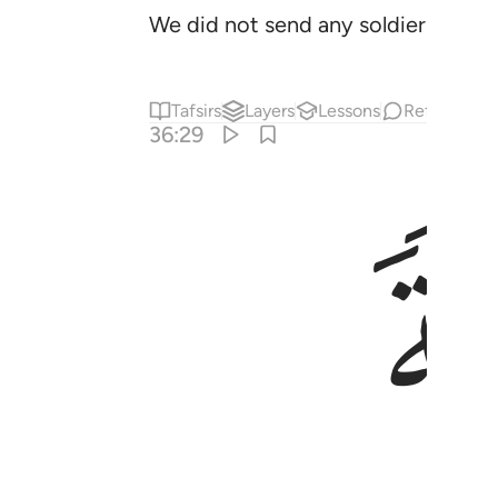
We did not send any soldiers from 
Tafsirs
Layers
Lessons
Reflections
36:29