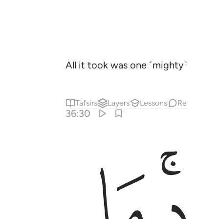
All it took was one ˹mighty˺ blast,
Tafsirs
Layers
Lessons
Reflections
36:30
ﱝ