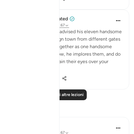
When the Stars Prostrated
5 anni fa
·
Riferimento
ayah 12:67
💭 Prophet Ya‘qūb (as) advised his eleven handsome
sons to enter the foreign town from different gates
lest they be spotted together as one handsome
string of siblings. Lay low, he implores them, and do
not cause others to strain their eyes over your
beauty an...
Vedi altro
0
0
131
Leggi altre lezioni
Riflessi
Saaniya Nerekar
2 anni fa
·
Riferimento
ayah 12:67