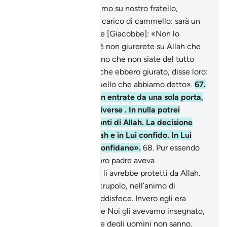
nostra gente e veglieremo su nostro fratello,
aggiungeremo un altro carico di cammello: sarà un
carico facile» .
66
.
Disse [Giacobbe]: «Non lo
manderò con voi finché non giurerete su Allah che
me lo riporterete, a meno che non siate del tutto
sopraffatti». Poi, dopo che ebbero giurato, disse loro:
«Allah è il garante di quello che abbiamo detto».
67
.
Disse: «O figli miei, non entrate da una sola porta,
ma entrate da porte diverse . In nulla potrei
proteggervi nei confronti di Allah. La decisione
appartiene solo ad Allah e in Lui confido. In Lui
confidino coloro che confidano».
68
.
Pur essendo
entrati nel modo che loro padre aveva
raccomandato, ciò non li avrebbe protetti da Allah.
Non fu altro che uno scrupolo, nell’animo di
Giacobbe, ed egli lo soddisfece. Invero egli era
colmo della scienza che Noi gli avevamo insegnato,
mentre la maggior parte degli uomini non sanno.