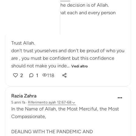
At the end of the day the decision is of Allah.
this makes us realize that each and every person
must be good to Allah.
Trust Allah.
don't trust yourselves and don't be proud of who you
are , you must be confident but this confidence
should not make you inde...
Vedi altro
2
1
118
Razia Zahra
5 anni fa
·
Riferimento
ayah 12:67-68
In the Name of Allah, the Most Merciful, the Most
Compassionate,
DEALING WITH THE PANDEMIC AND