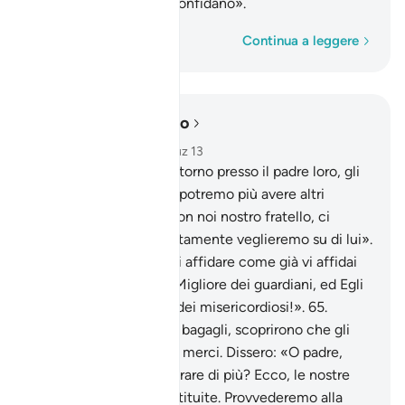
confidino coloro che confidano».
Parola per parola
Continua a leggere
Leggere nel contesto
Capitolo 12, Pagina 243, Juz 13
63
.
Quando furono di ritorno presso il padre loro, gli
dissero: «O padre, non potremo più avere altri
carichi. Lascia venire con noi nostro fratello, ci
potremo rifornire e certamente veglieremo su di lui».
64
.
Disse: «Ve lo dovrei affidare come già vi affidai
suo fratello? È Allah il Migliore dei guardiani, ed Egli
è il Più misericordioso dei misericordiosi!».
65
.
Quando poi disfecero i bagagli, scoprirono che gli
erano state rese le loro merci. Dissero: «O padre,
cosa potremmo desiderare di più? Ecco, le nostre
merci ci sono state restituite. Provvederemo alla