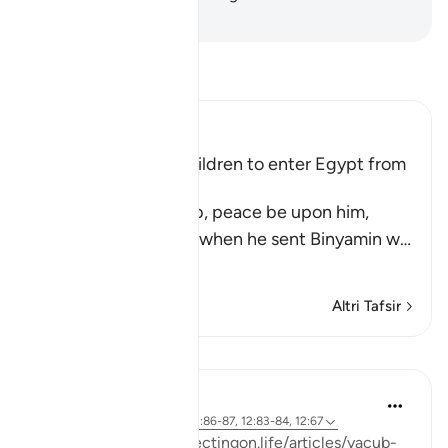
-
Hamza Roberto Piccardo
Leggi il Tafsir
Ibn Kathir (Abridged)
Ya`qub orders His Children to enter Egypt from
Different Gates
Allah says that Ya`qub, peace be upon him,
ordered his children, when he sent Binyamin w
…
Per saperne di più
Altri Tafsir
Lezioni
J Yousef
3 anni fa
·
Riferimento
ayah 12:86-87, 12:83-84, 12:67
Posted on:
https://reflectingon.life/articles/yacub-