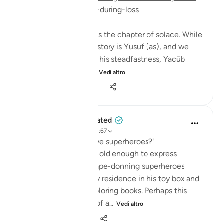
and-solace-with-allah-during-loss
Surat Yusuf is known as the chapter of solace. While
the protagonist in this story is Yusuf (as), and we
learn so much through his steadfastness, Yacūb
teaches us solace wi...
Vedi altro
24
2
280
When the Stars Prostrated
5 anni fa
·
Riferimento
ayah 12:67
💭 'Why do children love superheroes?'
Ever since my son was old enough to express
interest in cartoons, cape-donning superheroes
have taken an honorary residence in his toy box and
featured in all of his coloring books. Perhaps this
obsession is symbolic of a...
Vedi altro
0
0
72