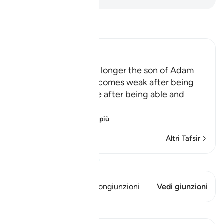
Leggi il Tafsir
Ibn Kathir (Abridged)
Allah tells us that the longer the son of Adam
lives, the more he becomes weak after being
strong, and incapable after being able and
active
This is li
…
Per saperne di più
Altri Tafsir
Visualizza il Corano
Questo versetto ha 2 Congiunzioni
Vedi giunzioni
Lezioni