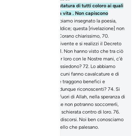
68
.
Noi incurviamo la statura di tutti coloro ai quali
concediamo una lunga vita . Non capiscono
ancora?
69
.
Non gli abbiamo insegnato la poesia,
non è cosa che gli si addice; questa [rivelazione] non
è che un Monito e un Corano chiarissimo,
70
.
affinché avverta ogni vivente e si realizzi il Decreto
contro i miscredenti.
71
.
Non hanno visto che tra ciò
che abbiamo creato per loro con le Nostre mani, c’è
il bestiame che essi possiedono?
72
.
Lo abbiamo
sottomesso a loro: di alcuni fanno cavalcature e di
altri si nutrono,
73
.
e ne traggono benefici e
bevanda. Non saranno dunque riconoscenti?
74
.
Si
prendono divinità all’infuori di Allah, nella speranza di
essere soccorsi.
75
.
Esse non potranno soccorrerli,
saranno anzi un’armata schierata contro di loro.
76
.
Non ti affliggano i loro discorsi. Noi ben conosciamo
quello che celano e quello che palesano.
-
Hamza Roberto Piccardo