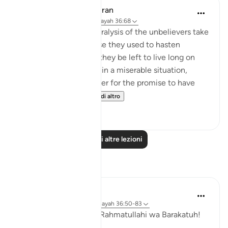
In the Shade of the Quran
31 settimane fa
·
Riferimento
ayah 36:68
The humiliation and paralysis of the unbelievers take
place when the promise they used to hasten
becomes due. Should they be left to live long on
earth, they will end up in a miserable situation,
where they would prefer for the promise to have
been hastened. T...
Vedi altro
1
0
Leggi altre lezioni
Riflessi
Hammad Fahim
33 settimane fa
·
Riferimento
ayah 36:50-83
Assalamu Alaikum wa Rahmatullahi wa Barakatuh!