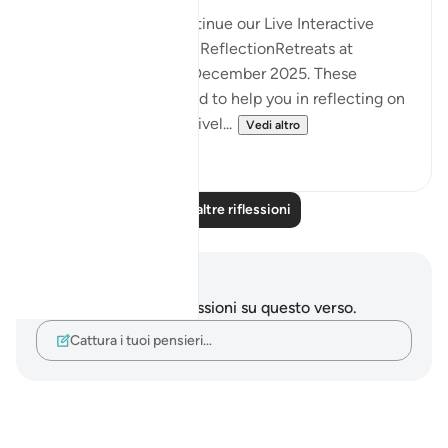
InshaAllah we will continue our Live Interactive
Reflection Workshops-ReflectionRetreats at
2:30pm (GMT)/ 20th December 2025. These
workshops are designed to help you in reflecting on
the Quran more effectivel...
Vedi altro
12
3
Leggi altre riflessioni
Appunti e riflessioni
Non hai appunti o riflessioni su questo verso.
Cattura i tuoi pensieri…