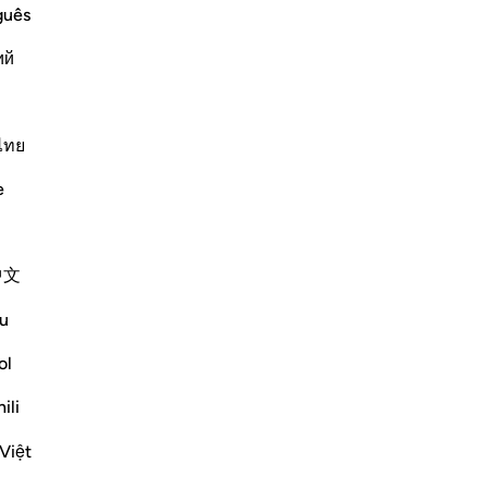
tion of the Qur'an
fra
guês
dav
 "Al-Ilhad means putting words in their
ий
li 
means disbelief and obstinate
pro
Si
sta
ไทย
co
e
l’a
Altri Tafsir
vit
Riflessi
l’
中文
tra
Fu
Mohammad Elshinawy
u
32 settimane fa
·
Riferimento
ayah 41:41
si
pubblicato in
Changed by the Quran
che
ol
Mightier than mountains…
ve
ili
ep
While nobody can change the Quran, the
lo 
Việt
Quran can change anybody.
riv