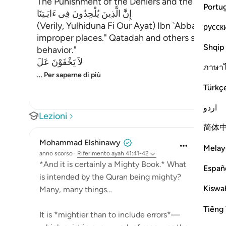
The Punishment of the Deniers and the Descrip
Portu
إِنَّ الَّذِينَ يُلْحِدُونَ فِى ءَايَـتِنَا
(Verily, Yulhiduna Fi Our Ayat) Ibn `Abbas said,
русск
improper places." Qatadah and others said, "It 
Shqip
behavior."
لاَ يَخْفَوْنَ عَلَ
ภาษา
…
Per saperne di più
Türkç
اردو
Lezioni
简体
Mohammad Elshinawy
Melay
anno scorso
·
Riferimento
ayah 41:41-42
*And it is certainly a Mighty Book.* What
Españ
is intended by the Quran being mighty?
Kiswah
Many, many things…
Tiếng 
It is *mightier than to include errors*—