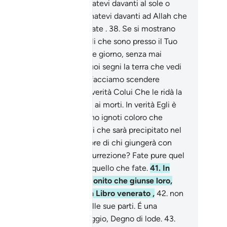
 i Suoi segni: non prosternatevi davanti al sole o
anti alla luna, ma prosternatevi davanti ad Allah che
ha creati, se è Lui che adorate .
38
.
Se si mostrano
tervi, [sappiano che] quelli che sono presso il Tuo
gnore Lo glorificano notte e giorno, senza mai
ncarsi .
39
.
Fa parte dei Suoi segni la terra che vedi
me affranta . Poi, quando facciamo scendere
cqua, palpita e rigonfia. In verità Colui Che le ridà la
a è Colui Che ridarà la vita ai morti. In verità Egli è
Onnipotente.
40
.
Non ci sono ignoti coloro che
visano i Nostri segni! Colui che sarà precipitato nel
oco avrà forse sorte migliore di chi giungerà con
curezza al Giorno della Resurrezione? Fate pure quel
 volete, Egli ben osserva quello che fate.
41
.
In
rità essi non credono al Monito che giunse loro,
pure questo è davvero un Libro venerato ,
42
.
non
tange la falsità in niuna delle sue parti. É una
elazione da parte di un Saggio, Degno di lode.
43
.