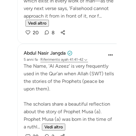
which exist in every work of man—as the
very next verse says, 'Falsehood cannot
approach it from in front of it, nor f...
Vedi altro
20
8
Abdul Nasir Jangda
5 anni fa
·
Riferimento
ayah 41:41-42
The Name, 'Al Azeez' is very frequently
used in the Qur’an when Allah (SWT) tells
the stories of the Prophets (peace be
upon them).
The scholars share a beautiful reflection
about the story of Prophet Musa (a).
Prophet Musa (a) was born in the time of
a ruthl...
Vedi altro