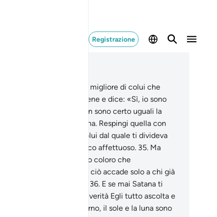
Registrazione
ggere nel contesto
itolo 41, Pagina 481, Juz 24
.
Chi mai proferisce parola migliore di colui che
ita ad Allah, e compie il bene e dice: «Sì, io sono
o dei Musulmani»?
34
.
Non sono certo uguali la
tiva [azione] e quella buona. Respingi quella con
lcosa che sia migliore: colui dal quale ti divideva
nimicizia, diventerà un amico affettuoso.
35
.
Ma
cevono questa [facoltà] solo coloro che
zientemente perseverano; ciò accade solo a chi già
ssiede un dono immenso .
36
.
E se mai Satana ti
tasse, rifugiati in Allah. In verità Egli tutto ascolta e
nosce.
37
.
La notte e il giorno, il sole e la luna sono