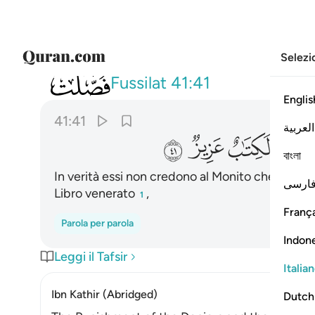
Selezi
041
ان الذين كفروا بالذكر لما جاءهم وانه 
Fussilat
41:41
Englis
41:41
العربية
ﱾ
ﱿ
ﲀ
ﲁ
বাংলা
In verità essi non credono al Monito che giuns
ارسی
Libro venerato
,
1
França
Parola per parola
Indon
Leggi il Tafsir
Italia
Ibn Kathir (Abridged)
Dutch