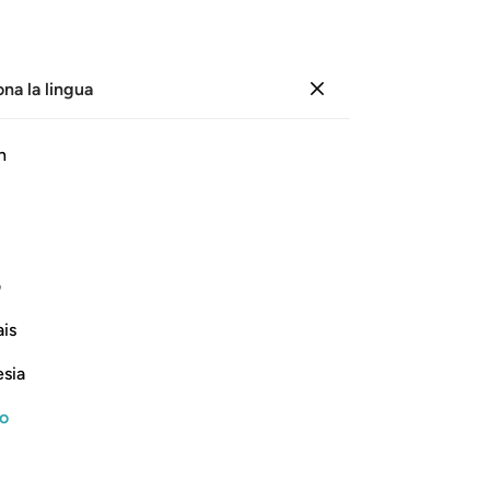
ona la lingua
Registrazione
Le
h
Cap
33
ﱷ
ﱸ
ﱹ
ﱺ
ﱻ
ﱼﱽ
inv
un
e loro, eppure questo è davvero un
cat
ف
qua
is
l’i
Continua a leggere
ri
esia
pa
po
no
ten
co