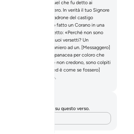
 ti sarà detto altro che quel che fu detto ai
saggeri che ti precedettero. In verità il tuo Signore
l Padrone del perdono, il Padrone del castigo
loroso.
44
.
Se ne avessimo fatto un Corano in una
ngua straniera, avrebbero detto: «Perché non sono
ti espressi chiaramente i suoi versetti? Un
essaggio in un] idioma straniero ad un. [Messaggero]
abo?». Di’: «Esso è guida e panacea per coloro che
edono». Coloro che invece non credono, sono colpiti
 sordità e accecamento, [ed è come se fossero]
iamati da un luogo remoto.
mza Roberto Piccardo
punti e riflessioni
 hai appunti o riflessioni su questo verso.
Cattura i tuoi pensieri…