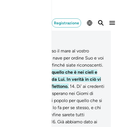
Registrazione
ggere nel contesto
itolo 45, Pagina 499, Juz 25
.
Allah è Colui Che ha messo il mare al vostro
vizio, affinché vi scivoli la nave per ordine Suo e voi
procuriate la Sua grazia, affinché siate riconoscenti.
.
E vi ha sottomesso tutto quello che è nei cieli e
la terra: tutto [proviene] da Lui. In verità in ciò vi
no segni per coloro che riflettono.
14
.
Di’ ai credenti
 perdonare coloro che non sperano nei Giorni di
lah: [Egli] compenserà ogni popolo per quello che si
eritato.
15
.
Chi fa il bene, lo fa per se stesso, e chi
il male lo fa contro di sé. Infine sarete tutti
ondotti al vostro Signore.
16
.
Già abbiamo dato ai