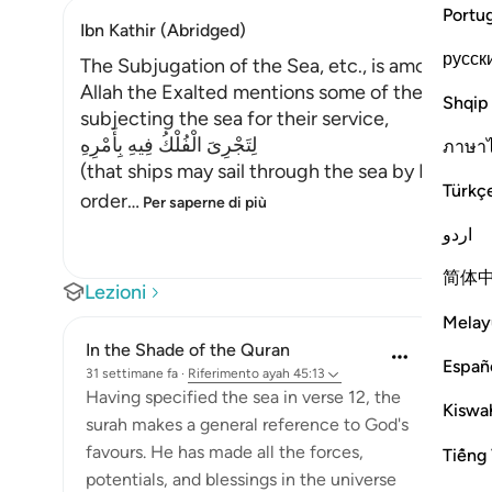
Portu
Ibn Kathir (Abridged)
русск
The Subjugation of the Sea, etc., is among Alla
Allah the Exalted mentions some of the favors 
Shqip
subjecting the sea for their service,
لِتَجْرِىَ الْفُلْكُ فِيهِ بِأَمْرِهِ
ภาษา
(that ships may sail through the sea by His comm
Türkç
order
…
Per saperne di più
اردو
简体
Lezioni
Melay
In the Shade of the Quran
Españ
31 settimane fa
·
Riferimento
ayah 45:13
Having specified the sea in verse 12, the
Kiswah
surah makes a general reference to God's
favours. He has made all the forces,
Tiếng 
potentials, and blessings in the universe