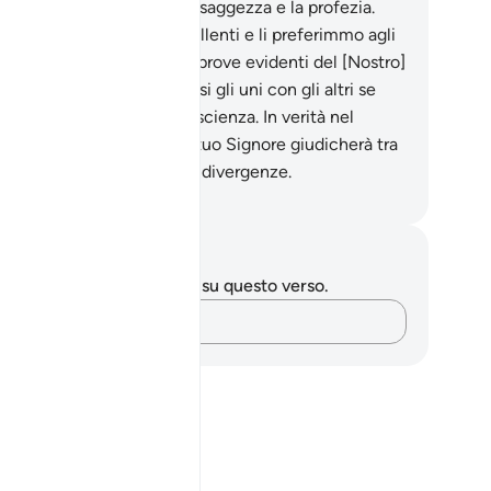
li di Israele la Scrittura, la saggezza e la profezia.
ncedemmo loro cibi eccellenti e li preferimmo agli
ri popoli .
17
.
Demmo loro prove evidenti del [Nostro]
ine ; non si divisero, astiosi gli uni con gli altri se
 dopo che giunse loro la scienza. In verità nel
rno della Resurrezione il tuo Signore giudicherà tra
loro, a proposito delle loro divergenze.
mza Roberto Piccardo
punti e riflessioni
 hai appunti o riflessioni su questo verso.
Cattura i tuoi pensieri…