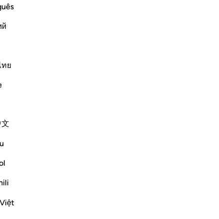
Fig
guês
Co
ий
alt
h's Signs
Ord
He gave to His servants, such as
non
Gio
ไทย
and,) i.e., of Allah the Exalted, Who
di 
e
-
Ha
Altri Tafsir
Ap
中文
Non
Riflessi
u
Basit Minhas
ol
12 settimane fa
·
Riferimento
ayah 31:20, 69:6-8, 45:13
ili
A Reflection on سَخَّرَ
Việt
Allah (SWT) speaks of the destruction of