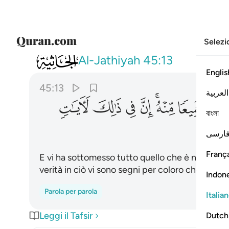
Selezi
045
وسخر لكم ما في السماوات وما في الارض ج
Al-Jathiyah
45:13
Englis
45:13
العربية
ﳛ
ﳜﳝ
ﳞ
ﳟ
ﳠ
ﳡ
বাংলা
ارسی
França
E vi ha sottomesso tutto quello che è nei cieli e 
verità in ciò vi sono segni per coloro che riflett
Indon
Parola per parola
Italia
Leggi il Tafsir
Dutch