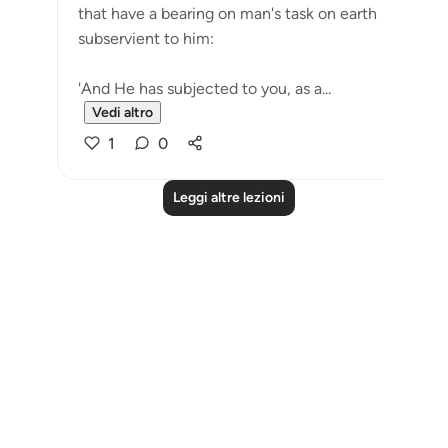
that have a bearing on man's task on earth
subservient to him:
'And He has subjected to you, as a...
Vedi altro
1
0
Leggi altre lezioni