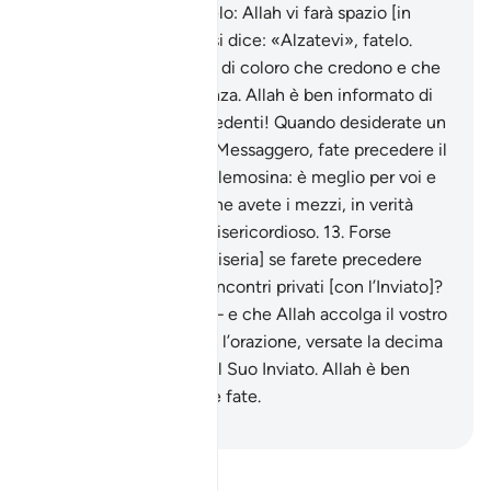
assemblee», allora fatelo: Allah vi farà spazio [in
Paradiso]. E quando vi si dice: «Alzatevi», fatelo.
Allah innalzerà il livello di coloro che credono e che
hanno ricevuto la scienza. Allah è ben informato di
quel che fate .
12
.
O credenti! Quando desiderate un
incontro privato con il Messaggero, fate precedere il
vostro incontro da un’elemosina: è meglio per voi e
più puro . Se però non ne avete i mezzi, in verità
Allah è perdonatore, misericordioso.
13
.
Forse
temete [di cadere in miseria] se farete precedere
un’elemosina ai vostri incontri privati [con l’Inviato]?
Se non lo avrete fatto – e che Allah accolga il vostro
pentimento – eseguite l’orazione, versate la decima
e obbedite ad Allah e al Suo Inviato. Allah è ben
informato di quello che fate.
-
Hamza Roberto Piccardo
Leggi il Tafsir