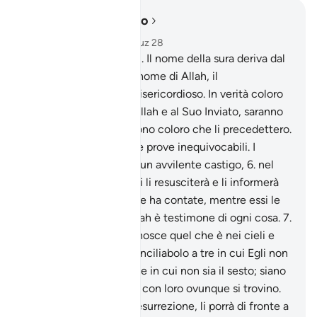
Leggere nel contesto
Capitolo 58, Pagina 543, Juz 28
5
.
Post-Eg. n.Di versetti. Il nome della sura deriva dal
contenuto del vers. In nome di Allah, il
Compassionevole, il Misericordioso. In verità coloro
che si oppongono ad Allah e al Suo Inviato, saranno
sgominati come lo furono coloro che li precedettero.
Già facemmo scendere prove inequivocabili. I
miscredenti subiranno un avvilente castigo,
6
.
nel
Giorno in cui Allah tutti li resusciterà e li informerà
delle loro opere. Allah le ha contate, mentre essi le
hanno dimenticate. Allah è testimone di ogni cosa.
7
.
Non vedi che Allah conosce quel che è nei cieli e
sulla terra ? Non c’è conciliabolo a tre in cui Egli non
sia il quarto, né a cinque in cui non sia il sesto; siano
in più o in meno, Egli è con loro ovunque si trovino.
Poi, nel Giorno della Resurrezione, li porrà di fronte a