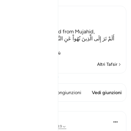
Ibn Kathir (Abridged)
The Evil of the Jews
Ibn Abi Najih reported from Mujahid,
أَلَمْ تَرَ إِلَى الَّذِينَ نُهُواْ عَنِ النَّجْوَى ثُمَّ يَعُودُونَ لِمَا نُهُواْ
عَنْهُ
(Have
…
Per saperne di più
Altri Tafsir
Visualizza il Corano
Questo versetto ha 1 Congiunzioni
Vedi giunzioni
Lezioni
Taimiyyah Zubair
4 anni fa
·
Riferimento
ayah 58:9