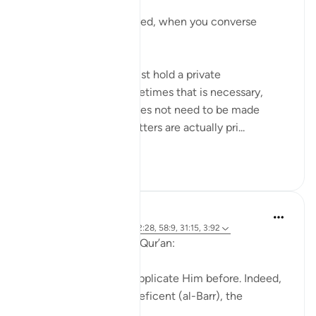
يَا أَيُّهَا الَّذِينَ آمَنُوا
O you who have believed, when you converse
privately...
Meaning when you must hold a private
conversation, and sometimes that is necessary,
because everything does not need to be made
public. And certain matters are actually pri...
Vedi altro
27
5
J Yousef
4 anni fa
·
Riferimento
ayah 52:28, 58:9, 31:15, 3:92
Allah (swt) says in the Qur’an:
'Indeed, we used to supplicate Him before. Indeed,
it is He who is the Beneficent (al-Barr), the
Merciful.' [52:28]