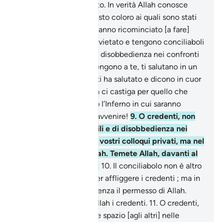
quello che avranno fatto. In verità Allah conosce
ogni cosa.
8
.
Non hai visto coloro ai quali sono stati
vietati i conciliaboli? Hanno ricominciato [a fare]
quel che era stato loro vietato e tengono conciliaboli
peccaminosi, ostili e di disobbedienza nei confronti
dell’Inviato . Quando vengono a te, ti salutano in un
modo in cui Allah non ti ha salutato e dicono in cuor
loro: «Perché Allah non ci castiga per quello che
diciamo?». Basterà loro l’Inferno in cui saranno
precipitati. Qual tristo avvenire!
9
.
O credenti, non
siano peccaminosi ostili e di disobbedienza nei
confronti dell’Inviato i vostri colloqui privati, ma nel
bene e nel timor di Allah. Temete Allah, davanti al
Quale sarete radunati.
10
.
Il conciliabolo non è altro
che opera di Satana, per affliggere i credenti ; ma in
nulla può nuocer loro senza il permesso di Allah.
Confidino dunque in Allah i credenti.
11
.
O credenti,
quando vi si dice: «Fate spazio [agli altri] nelle