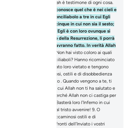
hanno dimenticate. Allah è testimone di ogni cosa.
7
.
Non vedi che Allah conosce quel che è nei cieli e
sulla terra ? Non c’è conciliabolo a tre in cui Egli
non sia il quarto, né a cinque in cui non sia il sesto;
siano in più o in meno, Egli è con loro ovunque si
trovino. Poi, nel Giorno della Resurrezione, li porrà
di fronte a quello che avranno fatto. In verità Allah
conosce ogni cosa.
8
.
Non hai visto coloro ai quali
sono stati vietati i conciliaboli? Hanno ricominciato
[a fare] quel che era stato loro vietato e tengono
conciliaboli peccaminosi, ostili e di disobbedienza
nei confronti dell’Inviato . Quando vengono a te, ti
salutano in un modo in cui Allah non ti ha salutato e
dicono in cuor loro: «Perché Allah non ci castiga per
quello che diciamo?». Basterà loro l’Inferno in cui
saranno precipitati. Qual tristo avvenire!
9
.
O
credenti, non siano peccaminosi ostili e di
disobbedienza nei confronti dell’Inviato i vostri