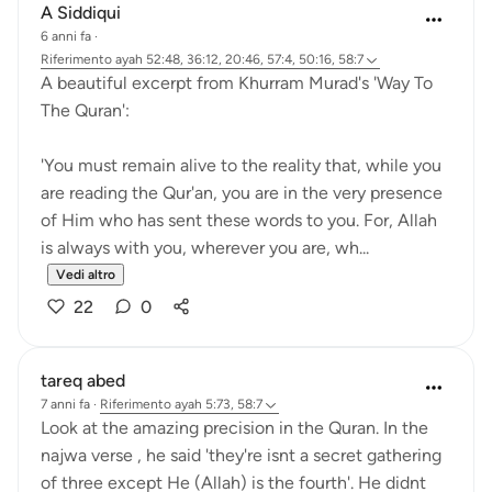
A Siddiqui
6 anni fa
·
Riferimento
ayah 52:48, 36:12, 20:46, 57:4, 50:16, 58:7
A beautiful excerpt from Khurram Murad's 'Way To
The Quran':
'You must remain alive to the reality that, while you
are reading the Qur'an, you are in the very presence
of Him who has sent these words to you. For, Allah
is always with you, wherever you are, wh...
Vedi altro
22
0
tareq abed
7 anni fa
·
Riferimento
ayah 5:73, 58:7
Look at the amazing precision in the Quran. In the
najwa verse , he said 'they're isnt a secret gathering
of three except He (Allah) is the fourth'. He didnt