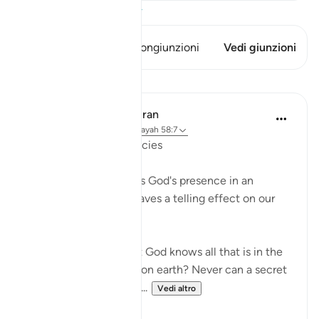
Visualizza il Corano
Questo versetto ha 2 Congiunzioni
Vedi giunzioni
Lezioni
In the Shade of the Quran
31 settimane fa
·
Riferimento
ayah 58:7
Whispers and Conspiracies
The surah then portrays God's presence in an
inspiring image that leaves a telling effect on our
hearts:
Are you not aware that God knows all that is in the
heavens and all that is on earth? Never can a secret
conversation take plac...
Vedi altro
0
0