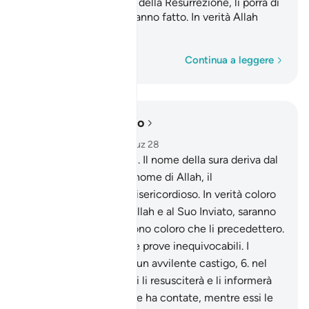
trovino. Poi, nel Giorno della Resurrezione, li porrà di
fronte a quello che avranno fatto. In verità Allah
conosce ogni cosa.
Parola per parola
Continua a leggere
Leggere nel contesto
Capitolo 58, Pagina 543, Juz 28
5
.
Post-Eg. n.Di versetti. Il nome della sura deriva dal
contenuto del vers. In nome di Allah, il
Compassionevole, il Misericordioso. In verità coloro
che si oppongono ad Allah e al Suo Inviato, saranno
sgominati come lo furono coloro che li precedettero.
Già facemmo scendere prove inequivocabili. I
miscredenti subiranno un avvilente castigo,
6
.
nel
Giorno in cui Allah tutti li resusciterà e li informerà
delle loro opere. Allah le ha contate, mentre essi le