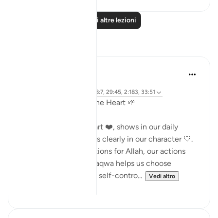
Leggi altre lezioni
Riflessi
najee elhila
25 settimane fa
·
Riferimento
ayah 26:88-89, 58:7, 29:45, 2:183, 33:51
Growing Taqwa from the Heart 🌱
Taqwa starts in the heart ❤️, shows in our daily
choices 🧠, and appears clearly in our character 🤍.
When we fix our intentions for Allah, our actions
become meaningful. Taqwa helps us choose
honesty, patience, and self-contro...
Vedi altro
18
0