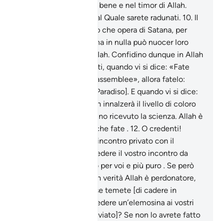
colloqui privati, ma nel bene e nel timor di Allah.
Temete Allah, davanti al Quale sarete radunati.
10
.
Il
conciliabolo non è altro che opera di Satana, per
affliggere i credenti ; ma in nulla può nuocer loro
senza il permesso di Allah. Confidino dunque in Allah
i credenti.
11
.
O credenti, quando vi si dice: «Fate
spazio [agli altri] nelle assemblee», allora fatelo:
Allah vi farà spazio [in Paradiso]. E quando vi si dice:
«Alzatevi», fatelo. Allah innalzerà il livello di coloro
che credono e che hanno ricevuto la scienza. Allah è
ben informato di quel che fate .
12
.
O credenti!
Quando desiderate un incontro privato con il
Messaggero, fate precedere il vostro incontro da
un’elemosina: è meglio per voi e più puro . Se però
non ne avete i mezzi, in verità Allah è perdonatore,
misericordioso.
13
.
Forse temete [di cadere in
miseria] se farete precedere un’elemosina ai vostri
incontri privati [con l’Inviato]? Se non lo avrete fatto