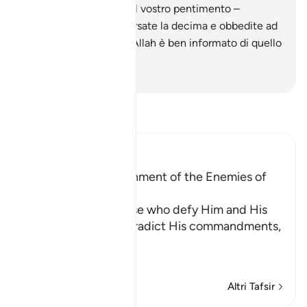
– e che Allah accolga il vostro pentimento –
eseguite l’orazione, versate la decima e obbedite ad
Allah e al Suo Inviato. Allah è ben informato di quello
che fate.
-
Hamza Roberto Piccardo
Leggi il Tafsir
Ibn Kathir (Abridged)
Explaining the Punishment of the Enemies of
the Religion
Allah states that those who defy Him and His
Messenger and contradict His commandments,
كُبِتُو
…
Per saperne di più
Altri Tafsir