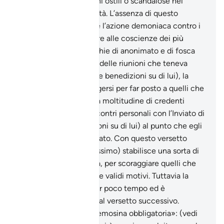
comportamenti e azioni ostili o scandalose nei
confronti della comunità. L’assenza di questo
deterrente può favorire l’azione demoniaca contro i
fedeli, facendo balenare alle coscienze dei più
deboli improbabili nicchie di anonimato e di fosca
impunibilità. Nel corso delle riunioni che teneva
l’Inviato di Allah (pace e benedizioni su di lui), la
gente era restia a stringersi per far posto a quelli che
sopraggiungevano. Una moltitudine di credenti
cercava di ottenere incontri personali con l’Inviato di
Allah (pace e benedizioni su di lui) al punto che egli
era letteralmente assillato. Con questo versetto
Allah (gloria a Lui l’Altissimo) stabilisce una sorta di
elemosina obbliga toria, per scoraggiare quelli che
non avevano veramente validi motivi. Tuttavia la
norma rimase valida per poco tempo ed è
considerata abrogata dal versetto successivo.
«orazione rituale ed elemosina obbligatoria»: (vedi