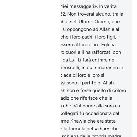
«Invero vincerò, Io e i Miei messaggeri». In verità
Allah è forte, eccelso.
22
.
Non troverai alcuno, tra la
gente che crede in Allah e nell’Ultimo Giorno, che
sia amico di coloro che si oppongono ad Allah e al
Suo Inviato, fossero anche i loro padri, i loro figli, i
loro fratelli o appartenessero al loro clan . Egli ha
impresso la fede nei loro cuori e li ha rafforzati con
uno spirito proveniente da Lui. Li farà entrare nei
Giardini dove scorrono i ruscelli, in cui rimarranno in
perpetuo. Allah si compiace di loro e loro si
compiacciono di Lui. Essi sono il partito di Allah.
Ebbene, il partito di Allah non è forse quello di coloro
che trionferanno? La tradizione riferisce che la
rivelazione del versetto che dà il nome alla sura e i
tre successivi ad esso collegati fu occasionata dal
caso di una donna di nome Khawla che era stata
ripudiata dal marito con la formula del «zhar» che
paragona la moglie alla schiena della propria madre