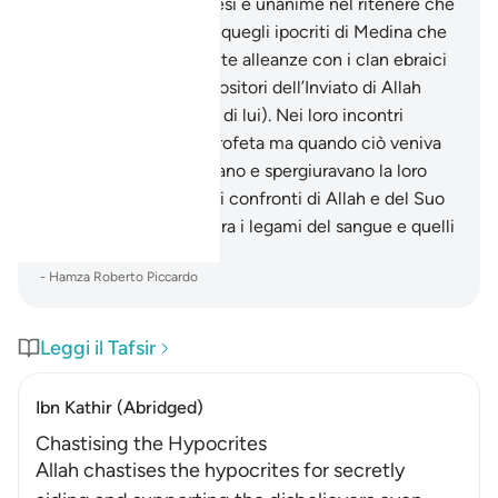
Appendici e 3). L’esegesi è unanime nel ritenere che
il versetto si riferisca a quegli ipocriti di Medina che
avevano stabilito segrete alleanze con i clan ebraici
della città, subdoli oppositori dell’Inviato di Allah
(pace e benedizioni su di lui). Nei loro incontri
segreti insultavano il Profeta ma quando ciò veniva
loro rinfacciato, negavano e spergiuravano la loro
innocenza. La lealtà nei confronti di Allah e del Suo
Inviato travalica e supera i legami del sangue e quelli
tribali.
-
Hamza Roberto Piccardo
Leggi il Tafsir
Ibn Kathir (Abridged)
Chastising the Hypocrites
Allah chastises the hypocrites for secretly