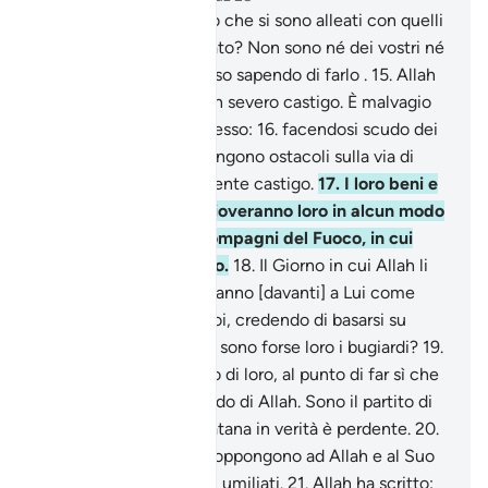
14
.
Non hai visto coloro che si sono alleati con quelli
con i quali Allah è adirato? Non sono né dei vostri né
dei loro, e giurano il falso sapendo di farlo .
15
.
Allah
ha preparato per loro un severo castigo. È malvagio
quel che hanno commesso:
16
.
facendosi scudo dei
loro giuramenti, frappongono ostacoli sulla via di
Allah. Avranno un avvilente castigo.
17
.
I loro beni e
la loro progenie non gioveranno loro in alcun modo
contro Allah. Sono i compagni del Fuoco, in cui
rimarranno in perpetuo.
18
.
Il Giorno in cui Allah li
resusciterà tutti, giureranno [davanti] a Lui come
giuravano [davanti] a voi, credendo di basarsi su
qualcosa [di vero]. Non sono forse loro i bugiardi?
19
.
Satana si è impadronito di loro, al punto di far sì che
dimenticassero il Ricordo di Allah. Sono il partito di
Satana e il partito di Satana in verità è perdente.
20
.
In verità, coloro che si oppongono ad Allah e al Suo
Inviato saranno fra i più umiliati.
21
.
Allah ha scritto: