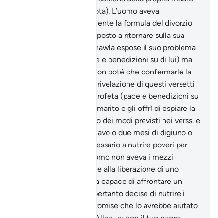
(vedi anche xxx, e la nota). L’uomo aveva
pronunciato pubblicamente la formula del divorzio
irrevocabile, ma era disposto a ritornare sulla sua
affrettata decisione. Khawla espose il suo problema
all’Inviato di Allah (pace e benedizioni su di lui) ma
questi, suo malgrado, non poté che confermarle la
validità del divorzio. La rivelazione di questi versetti
risolse la questione. Il Profeta (pace e benedizioni su
di lui) fece chiamare il marito e gli offrì di espiare la
sua avventatezza in uno dei modi previsti nei verss. e
(liberazione di uno schiavo o due mesi di digiuno o
provvedere al cibo necessario a nutrire poveri per
un’intera giornata). L’uomo non aveva i mezzi
materiali per provvedere alla liberazione di uno
schiavo e non si sentiva capace di affrontare un
digiuno di due mesi e pertanto decise di nutrire i
poveri e il Profeta gli promise che lo avrebbe aiutato
a farlo. «Non vedi che Allah…»: con il tuo cuore