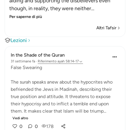
aiding and supporting the disbelievers even
though, in reality, they were neither
…
Per saperne di più
Altri Tafsir
Lezioni
In the Shade of the Quran
31 settimane fa
·
Riferimento
ayah 58:14-17
False Swearing
The surah speaks anew about the hypocrites who
befriended the Jews in Madinah, describing their
true position and attitude. It threatens to expose
their hypocrisy and to inflict a terrible end upon
them. It makes clear that Islam will be triump...
Vedi altro
0
0
178