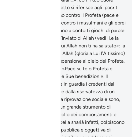
(Tabarì XXVIII,2). Il versetto si riferisce agli ipocriti
medinesi che tramavano contro il Profeta (pace e
benedizioni su di lui) e contro i musulmani e gli ebrei
di Medina che ricorrevano a contorti giochi di parole
per insultare vilmente l’Inviato di Allah (vedi II,e la
nota). «in un modo in cui Allah non ti ha salutato»: la
tradizione riferisce che Allah (gloria a Lui l’Altissimo)
nel corso del Mi‘ràj, l’Ascensione al cielo del Profeta,
Si rivolse a lui dicendo: «Pace su te o Profeta e
Misericordia di Allah e le Sue benedizioni». Il
versetto mira a mettere in guardia i credenti dal
male che può procedere dalla riservatezza di un
colloquio. Il giudizio e la riprovazione sociale sono,
nella società islamica, un grande strumento di
moderazione e di controllo dei comportamenti e
delle azioni. Le norme della sharià infatti, colpiscono
solo la manifestazione pubblica e oggettiva di