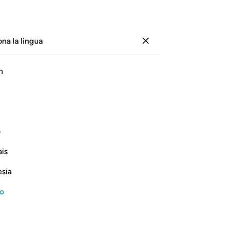
ona la lingua
Registrazione
Le
h
Cap
1
.
ﲋ
ﲌ
ﲍ
ﲎ
ﲏ
ﲐ
di 
ha 
Egli conosce il segreto, anche il più
cre
ف
inn
is
cie
Continua a leggere
fr
esia
al
il 
no
Lui
-
Ha