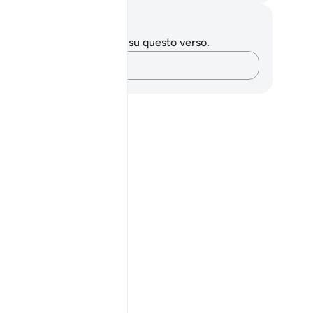
punti e riflessioni
 hai appunti o riflessioni su questo verso.
Cattura i tuoi pensieri…