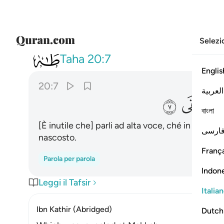
Selezi
020
وان تجهر بالقول فانه يعلم 
Taha
20:7
Englis
20:7
العربية
ﲑ
ﲒ
বাংলা
[È inutile che] parli ad alta voce, ché in verità 
ارسی
nascosto.
França
Parola per parola
Indon
Leggi il Tafsir
Italia
Ibn Kathir (Abridged)
Dutch