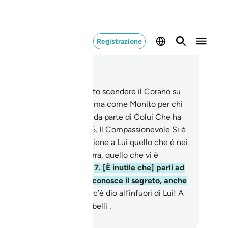
Registrazione
ggere nel contesto
itolo 20, Pagina 312, Juz 16
Tâ-Hâ .
2
.
Non abbiamo fatto scendere il Corano su
te per renderti infelice ,
3
.
ma come Monito per chi
timore [di Allah],
4
.
sceso da parte di Colui Che ha
ato la terra e gli alti cieli.
5
.
Il Compassionevole Si è
alzato sul Trono.
6
.
Appartiene a Lui quello che è nei
li e quello che sta sulla terra, quello che vi è
ammezzo e nel sottosuolo.
7
.
[È inutile che] parli ad
ta voce, ché in verità Egli conosce il segreto, anche
più nascosto.
8
.
Allah, non c’è dio all’infuori di Lui! A
 appartengono i nomi più belli .
mza Roberto Piccardo