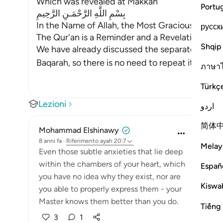
Which was revealed at Makkah
Portu
بِسْمِ اللَّهِ الرَّحْمَـنِ الرَّحِيمِ
In the Name of Allah, the Most Gracious, the Mo
русск
The Qur'an is a Reminder and a Revelation from
Shqip
We have already discussed the separated letter
Baqarah, so there is no need to repeat its dis
…
P
ภาษา
Türkç
Lezioni
اردو
简体
Mohammad Elshinawy
8 anni fa
·
Riferimento
ayah 20:7
Melay
Even those subtle anxieties that lie deep
within the chambers of your heart, which
Españ
you have no idea why they exist, nor are
Kiswah
you able to properly express them - your
Master knows them better than you do.
Tiếng 
3
1