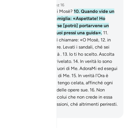
Capitolo 20, Pagina 312, Juz 16
9
.
Ti è giunta la storia di Mosè?
10
.
Quando vide un
fuoco, disse alla sua famiglia: «Aspettate! Ho
avvistato un fuoco, forse [potrò] portarvene un
tizzone o trovare nei suoi pressi una guida».
11
.
Quando vi giunse, sentì chiamare: «O Mosè,
12
.
in
verità sono il tuo Signore. Levati i sandali, ché sei
nella valle santa di Tuwà .
13
.
Io ti ho scelto. Ascolta
ciò che sta per esserti rivelato.
14
.
In verità Io sono
Allah: non c’è dio all’infuori di Me. AdoraMi ed esegui
l’orazione per ricordarti di Me.
15
.
In verità l’Ora è
imminente anche se la tengo celata, affinché ogni
anima sia compensata delle opere sue.
16
.
Non
lasciare che ti ostacoli colui che non crede in essa
ed è incline alle sue passioni, ché altrimenti periresti.
-
Hamza Roberto Piccardo