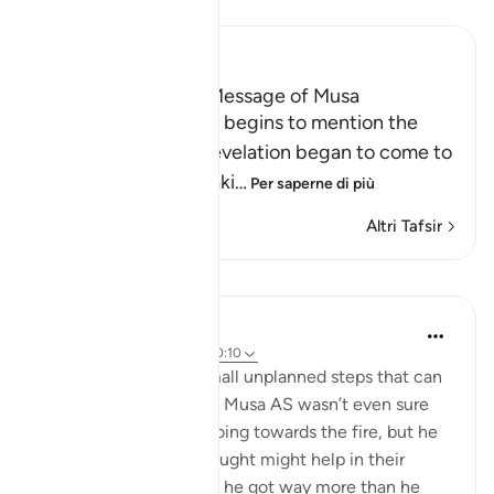
Leggi il Tafsir
Ibn Kathir (Abridged)
A Discussion of the Message of Musa
From this point, Allah begins to mention the
story of Musa, how revelation began to come to
Him, and Allah's speaki
…
Per saperne di più
Altri Tafsir
Riflessi
Samer Abbas
6 anni fa
·
Riferimento
ayah 20:10
Sometimes it is the small unplanned steps that can
result in big outcomes. Musa AS wasn’t even sure
what he’d get out of going towards the fire, but he
took a step that he thought might help in their
journey, and as a result he got way more than he