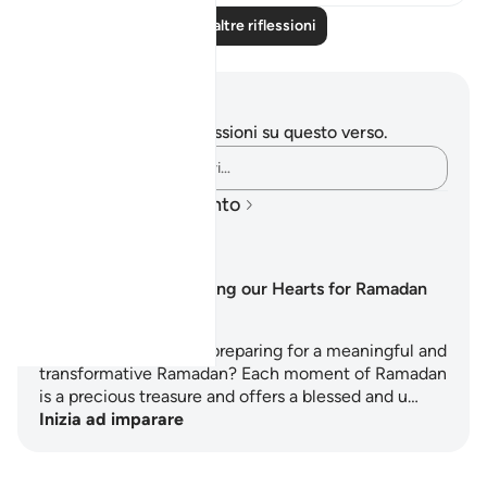
Leggi altre riflessioni
Appunti e riflessioni
Non hai appunti o riflessioni su questo verso.
Cattura i tuoi pensieri…
Piani di apprendimento
Preparing our Hearts for Ramadan
Are you ready to start preparing for a meaningful and
transformative Ramadan? Each moment of Ramadan
is a precious treasure and offers a blessed and u…
Inizia ad imparare