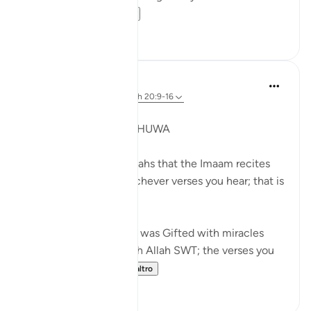
bargained f...
Vedi altro
11
2
Syaari Ab Rahman
anno scorso
·
Riferimento
ayah 20:9-16
JUZ 16
MUSA (AS) IN WADI THUWA
Pay attention to the ayahs that the Imaam recites
during Taraweeh. Whichever verses you hear; that is
YOUR Gift.
Just like how Musa AS was Gifted with miracles
during his meeting with Allah SWT; the verses you
hear is meant f...
Vedi altro
8
0