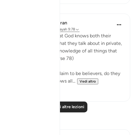
Lezioni
In the Shade of the Quran
31 settimane fa
·
Riferimento
ayah 9:78
"Do they not realize that God knows both their
secret thoughts and what they talk about in private,
and that God has full knowledge of all things that
are hidden away?" (Verse 78)
Since the hypocrites claim to be believers, do they
not know that God knows all...
Vedi altro
0
0
Leggi altre lezioni
Riflessi