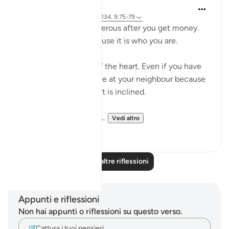
Salah Sheikh
5 anni fa
·
Riferimento
ayah 3:134, 9:75-79
You don't become generous after you get money.
You are generous because it is who you are.
Generosity is a state of the heart. Even if you have
no money you will smile at your neighbour because
that is where your heart is inclined.
So with instilling withi...
Vedi altro
1
2
Leggi altre riflessioni
Appunti e riflessioni
Non hai appunti o riflessioni su questo verso.
Cattura i tuoi pensieri…