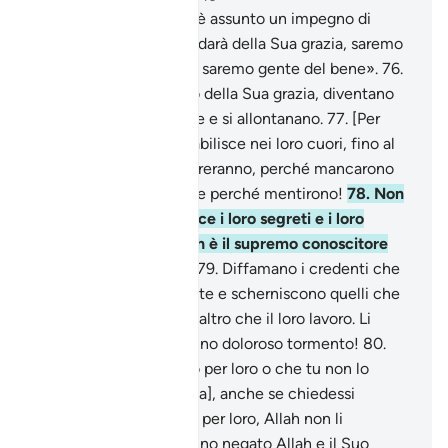
75
.
Qualcuno di loro si è assunto un impegno di
fronte ad Allah: «Se ci darà della Sua grazia, saremo
certamente generosi e saremo gente del bene».
76
.
Quando poi Egli dà loro della Sua grazia, diventano
avari e volgono le spalle e si allontanano.
77
.
[Per
questo] l’ipocrisia si stabilisce nei loro cuori, fino al
Giorno in cui Lo incontreranno, perché mancarono
alla promessa ad Allah e perché mentirono!
78
.
Non
sanno che Allah conosce i loro segreti e i loro
conciliaboli e che Allah è il supremo conoscitore
delle [cose] invisibili?
79
.
Diffamano i credenti che
donano spontaneamente e scherniscono quelli che
non trovano da donare altro che il loro lavoro. Li
schernisca Allah. Avranno doloroso tormento!
80
.
Che tu chieda perdono per loro o che tu non lo
chieda, [è la stessa cosa], anche se chiedessi
settanta volte perdono per loro, Allah non li
perdonerà , perché hanno negato Allah e il Suo