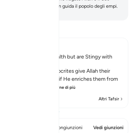
Messaggero e Allah non guida il popolo degli empi.
-
Hamza Roberto Piccardo
Leggi il Tafsir
Ibn Kathir (Abridged)
Hypocrites seek Wealth but are Stingy with
Alms
Allah says, some hypocrites give Allah their
strongest oaths that if He enriches them from
His bounty,
…
Per saperne di più
Altri Tafsir
Visualizza il Corano
Questo versetto ha 1 Congiunzioni
Vedi giunzioni