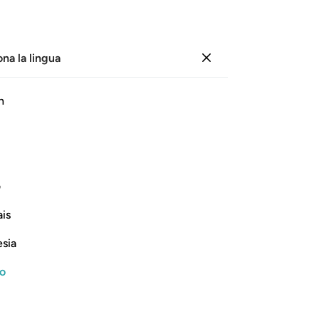
ona la lingua
Registrazione
Le
h
Cap
1
.
ﱏ
ﱐ
ﱑ
ﱒ
mi
pro
Gli
ف
cui
Continua a leggere
is
di 
lo
esia
cui
com
no
ch
ved