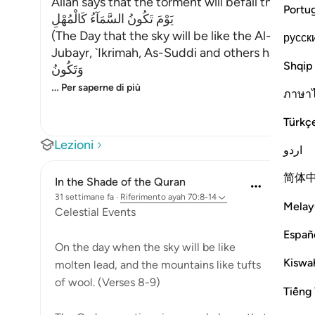
Allah says that the torment will befall the disbel
Portu
يَوْمَ تَكُونُ السَّمَآءُ كَالْمُهْلِ
(The Day that the sky will be like the Al-Muhl.) 
русск
Jubayr, `Ikrimah, As-Suddi and others have all sai
Shqip
وَتَكُونُ
…
Per saperne di più
ภาษา
Türkç
Lezioni
اردو
简体
In the Shade of the Quran
31 settimane fa
·
Riferimento
ayah 70:8-14
Melay
Celestial Events
Españ
On the day when the sky will be like
Kiswah
molten lead, and the mountains like tufts
of wool. (Verses 8-9)
Tiếng 