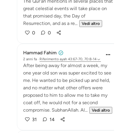
The Qur'an mentions in several places that
great celestial events will take place on
that promised day, the Day of
Resurrection, and as a re...
Vedi altro
0
0
Hammad Fahim
2 anni fa
·
Riferimento
ayah 43:67-70, 70:8-14
After being away for almost a week, my
one year old son was super excited to see
me. He wanted to be picked up and held,
and no matter what other offers were
proposed to him to allow me to take my
coat off, he would not for a second
compromise. SubhanAllah. Al...
Vedi altro
31
14