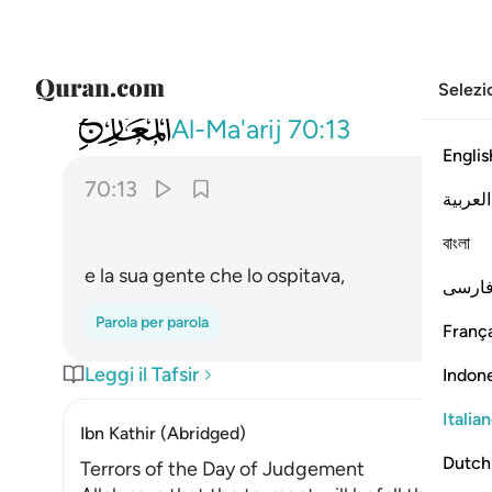
Selezi
070
وفصيلته التي توويه ١٣
Al-Ma'arij
70:13
Englis
70:13
العربية
বাংলা
e la sua gente che lo ospitava,
ارسی
Parola per parola
França
Leggi il Tafsir
Indon
Italia
Ibn Kathir (Abridged)
Dutch
Terrors of the Day of Judgement