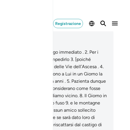
Registrazione
ggere nel contesto
itolo 70, Pagina 569, Juz 29
Un tale ha chiesto un castigo immediato .
2
.
Per i
scredenti nessuno potrà impedirlo
3
.
[poiché
viene] da Allah, il Signore delle Vie dell’Ascesa .
4
.
 angeli e lo Spirito ascendono a Lui in un Giorno la
 durata è di cinquantamila anni .
5
.
Pazienta dunque
bella pazienza .
6
.
Essi lo considerano come fosse
ntano,
7
.
mentre Noi lo vediamo vicino.
8
.
Il Giorno in
 il cielo sarà come metallo fuso
9
.
e le montagne
e [fiocchi] di lana,
10
.
nessun amico sollecito
iederà dell’amico,
11
.
anche se sarà dato loro di
ersi. Il malvagio vorrebbe riscattarsi dal castigo di