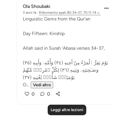
Ola Shoubaki
3 anni fa
·
Riferimento
ayah 80:34-37, 70:11-14
Linguistic Gems from the Qur'an
Day Fifteen: Kinship
Allah said in Surah ‘Abasa verses 34-37,
يَوْمَ يَفِرُّ ٱلْمَرْءُ مِنْ أَخِيهِ (٣٤) وَأُمِّهِۦ وَأَبِيهِ (٣٥)
وَصَـٰحِبَتِهِۦ وَبَنِيهِ (٣٦) لِكُلِّ ٱمْرِئٍۢ مِّنْهُمْ
يَوْمَئِذٍۢ شَأْنٌۭ يُغْنِيهِ (٣٧)
O...
Vedi altro
0
0
Leggi altre lezioni