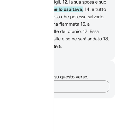
l Giorno, offrendo i suoi figli,
12
.
la sua sposa e suo
tello,
13
.
e la sua gente che lo ospitava,
14
.
e tutto
l che è sulla terra, ogni cosa che potesse salvarlo.
.
Niente [lo salverà]: sarà una fiammata
16
.
a
appargli brutalmente la pelle del cranio.
17
.
Essa
amerà chi avrà volto le spalle e se ne sarà andato
18
.
hi] accumulava e tesaurizzava.
mza Roberto Piccardo
punti e riflessioni
 hai appunti o riflessioni su questo verso.
Cattura i tuoi pensieri…