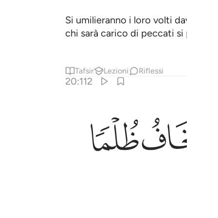
Si umilieranno i loro volti davanti 
chi sarà carico di peccati si perder
Tafsir
Lezioni
Riflessi
20:112
ﳍ
ﳎ