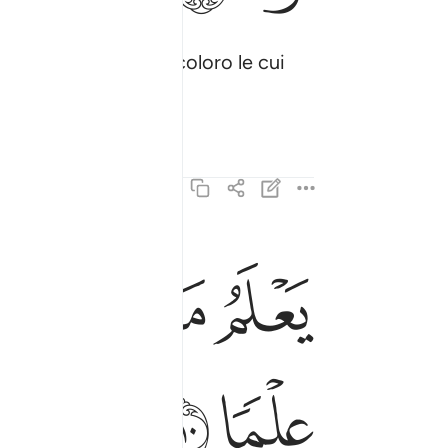
evole e da parte di coloro le cui
ﲯ
ﲰ
ﲱ
ﲲ
يعلم ما بين ايديهم وما خلفهم ولا يحيطون به علما ١١٠
يَعْلَمُ مَا بَيْنَ أَيْدِيهِمْ وَمَا خَلْفَهُمْ وَلَا يُحِيطُونَ بِهِۦ عِلْم
ﲸ
ﲹ