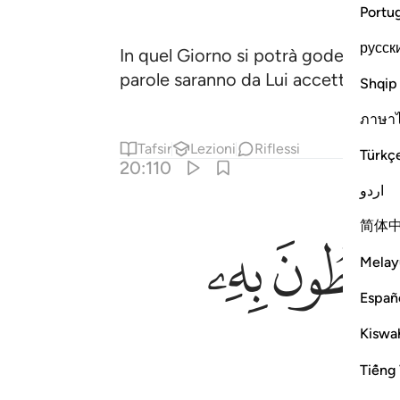
Portu
русск
In quel Giorno si potrà godere dell
parole saranno da Lui accette.
Shqip
ภาษา
Tafsir
Lezioni
Riflessi
Türkç
20:110
اردو
简体
ﲷ
Melay
Españ
Kiswah
Tiếng 