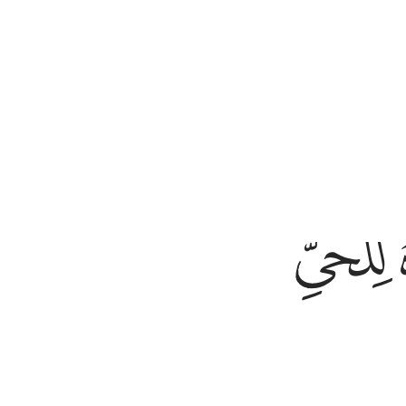
 e quello che li segue, mentre la loro scienza no
ﲽ
ﲾﲿ
ﳀ
ﳁ
۞ ١١
۞ َ ظُلْمًۭا ١١١