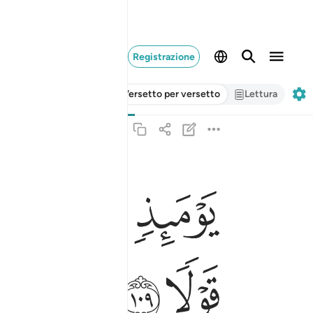
Registrazione
Versetto per versetto
Lettura
ﲢ
ﲣ
ﲤ
ﲥ
يوميذ لا تنفع الشفاعة الا من اذن له الرحمان ورضي ل
يَوْمَئِذٍۢ لَّا تَنفَعُ ٱلشَّفَـٰعَةُ إِلَّا مَنْ أَذِنَ لَهُ ٱلرَّحْمَـٰ
ﲭ
ﲮ