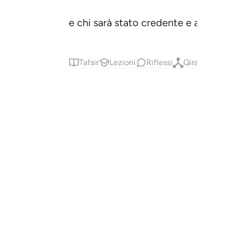
e chi sarà stato credente e avrà co
Tafsir
Lezioni
Riflessi
Qiraat
Rimani connesso al Corano ❤️
Rimani connesso al Corano ❤️
Brevi e significativi promemoria per