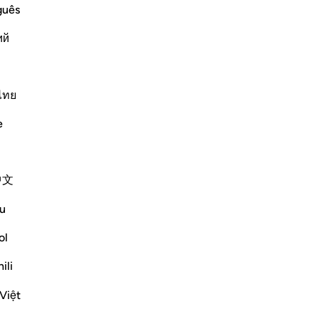
guês
ий
’intercessione solo con il permesso del Compassion
ไทย
e
中文
ﲳ
ﲴ
ﲵ
ﲶ
ًۭا ١١٠
u
ol
ili
Việt