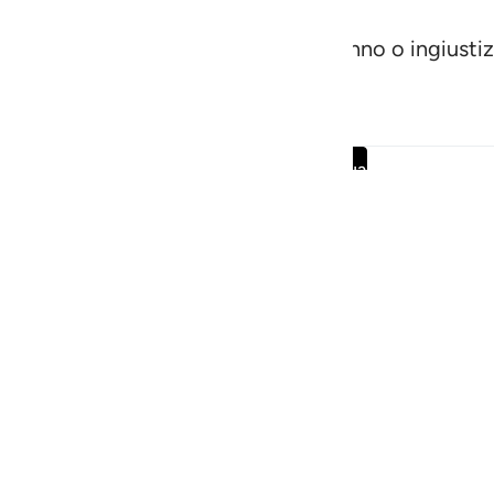
mpiuto il bene, non temerà alcun danno o ingiustiz
Leggi tutta la sura
Continua
Navigare
Casa