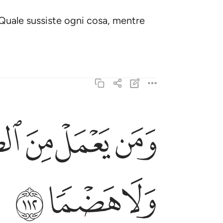
il Quale sussiste ogni cosa, mentre
ﳆ
ﳇ
ﳈ
ﳉ
ومن يعمل من الصالحات وهو مومن فلا يخاف ظلما ول
وَمَن يَعْمَلْ مِنَ ٱلصَّـٰلِحَـٰتِ وَهُوَ مُؤْمِنٌۭ فَلَا يَخَاف
ﳏ
ﳐ
ﳑ