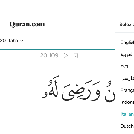
Selezi
20. Taha
Englis
Traduzione
: Hamza Roberto Piccardo
العربية
20:109
বাংলা
ﲫ
ﲬ
ارسی
França
Indon
Italia
Dutch