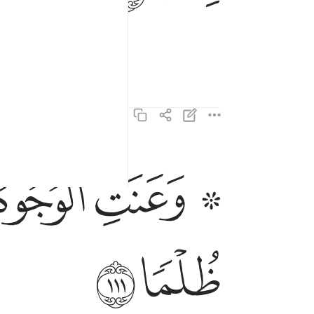
n può comprenderLo
.
1
ﲺ ﲻ
ﲼ
وعنت الوجوه للحي القيوم وقد خاب من حمل ظلما ١
وَعَنَتِ ٱلْوُجُوهُ لِلْحَىِّ ٱلْقَيُّومِ ۖ وَقَدْ خَابَ مَنْ حَمَل
ﳄ
ﳅ