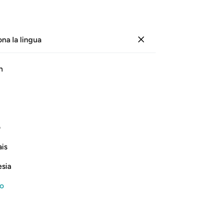
ona la lingua
Registrazione
Pagina
319
Juz
16
/
Hizb
32
h
ﲦ
ﲧ
ﲨ
ﲩ
ﲪ
ه قولا ١٠٩
ف
نُ وَرَضِىَ لَهُۥ قَوْلًۭا ١٠٩
is
esia
no