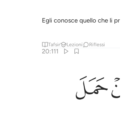
Egli conosce quello che li precede
Tafsir
Lezioni
Riflessi
20:111
ﳂ
ﳃ