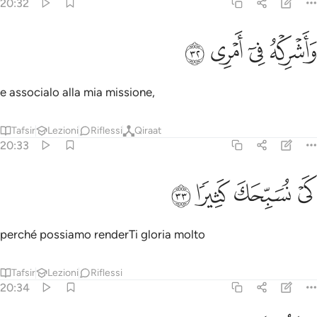
20:32
ﳅ
ﳆ
اشركه في امري ٣٢
ﳇ
ﳈ
َأَشْرِكْهُ فِىٓ أَمْرِى ٣٢
e associalo alla mia missione,
Tafsir
Lezioni
Riflessi
Qiraat
20:33
ﳉ
ي نسبحك كثيرا ٣٣
ﳊ
ﳋ
ﳌ
َىْ نُسَبِّحَكَ كَثِيرًۭا ٣٣
perché possiamo renderTi gloria molto
Tafsir
Lezioni
Riflessi
20:34