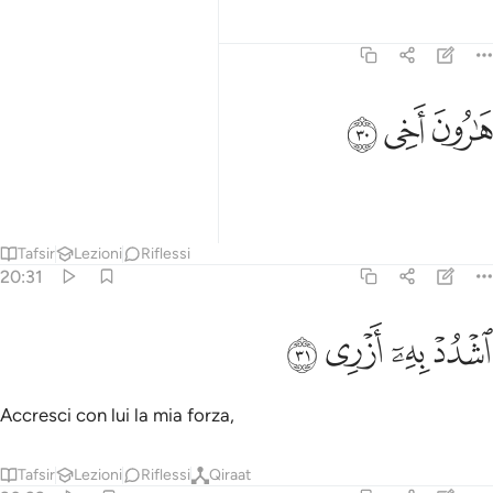
Tafsir
Lezioni
Riflessi
20:30
ﲾ
ارون اخي ٣٠
ﲿ
ﳀ
َـٰرُونَ أَخِى ٣٠
Aronne, mio fratello.
Tafsir
Lezioni
Riflessi
20:31
ﳁ
شدد به ازري ٣١
ﳂ
ﳃ
ﳄ
شْدُدْ بِهِۦٓ أَزْرِى ٣١
Accresci con lui la mia forza,
Tafsir
Lezioni
Riflessi
Qiraat