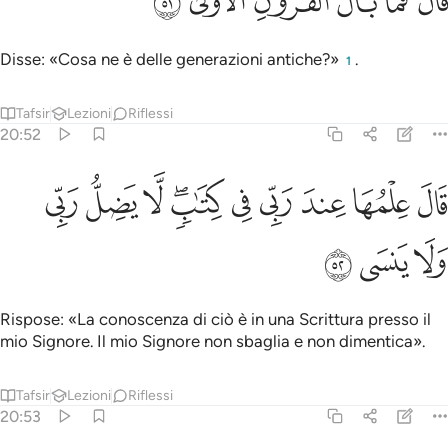
ﳧ
ﳨ
ﳩ
ﳪ
ﳫ
ﳬ
َالَ فَمَا بَالُ ٱلْقُرُونِ ٱلْأُولَىٰ ٥١
Disse: «Cosa ne è delle generazioni antiche?»
.
1
Tafsir
Lezioni
Riflessi
20:52
ﱁ
ﱂ
ﱃ
ﱄ
ﱅ
ﱆﱇ
ﱈ
ال علمها عند ربي في كتاب لا يضل ربي ولا ينسى ٥٢
ﱉ
ﱊ
َالَ عِلْمُهَا عِندَ رَبِّى فِى كِتَـٰبٍۢ ۖ لَّا يَضِلُّ رَبِّى وَلَا يَنسَى ٥٢
ﱋ
ﱌ
ﱍ
Rispose: «La conoscenza di ciò è in una Scrittura presso il
mio Signore. Il mio Signore non sbaglia e non dimentica».
Tafsir
Lezioni
Riflessi
20:53