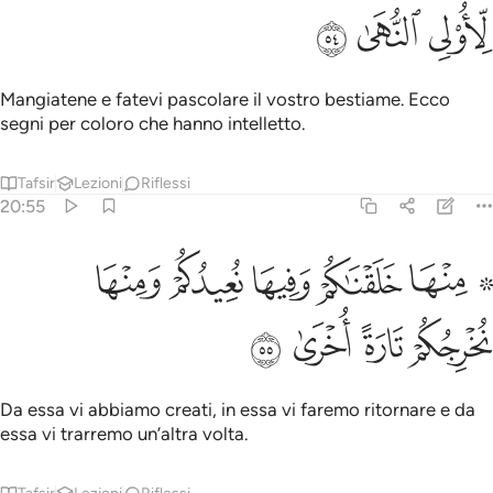
ﱪ
ﱫ
ﱬ
Mangiatene e fatevi pascolare il vostro bestiame. Ecco
segni per coloro che hanno intelletto.
Tafsir
Lezioni
Riflessi
20:55
ﱭ ﱮ
ﱯ
ﱰ
ﱱ
۞ نها خلقناكم وفيها نعيدكم ومنها نخرجكم تارة اخرى ٥٥
ﱲ
۞ ِنْهَا خَلَقْنَـٰكُمْ وَفِيهَا نُعِيدُكُمْ وَمِنْهَا نُخْرِجُكُمْ تَارَةً أُخْرَىٰ ٥٥
ﱳ
ﱴ
ﱵ
ﱶ
Da essa vi abbiamo creati, in essa vi faremo ritornare e da
essa vi trarremo un’altra volta.