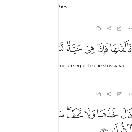
Disse [Allah]: «Gettalo, Mosè».
Tafsir
Lezioni
Riflessi
20:20
ﲀ
ﲁ
ﲂ
القاها فاذا هي حية تسعى ٢٠
ﲃ
ﲄ
ﲅ
َأَلْقَىٰهَا فَإِذَا هِىَ حَيَّةٌۭ تَسْعَىٰ ٢٠
Lo gettò ed ecco che divenne un serpente che strisciava
veloce.
Tafsir
Lezioni
Riflessi
20:21
ﲆ
ﲇ
ﲈ
ﲉﲊ
ال خذها ولا تخف سنعيدها سيرتها الاولى ٢١
ﲋ
ﲌ
َالَ خُذْهَا وَلَا تَخَفْ ۖ سَنُعِيدُهَا سِيرَتَهَا ٱلْأُولَىٰ ٢١
ﲍ
ﲎ