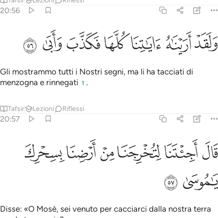
Tafsir
Lezioni
Riflessi
20:56
ﱷ
ﱸ
ﱹ
لقد اريناه اياتنا كلها فكذب وابى ٥٦
ﱺ
ﱻ
ﱼ
ﱽ
َلَقَدْ أَرَيْنَـٰهُ ءَايَـٰتِنَا كُلَّهَا فَكَذَّبَ وَأَبَىٰ ٥٦
Gli mostrammo tutti i Nostri segni, ma li ha tacciati di
menzogna e rinnegati
.
1
Tafsir
Lezioni
Riflessi
20:57
ﱾ
ﱿ
ﲀ
ﲁ
ال اجيتنا لتخرجنا من ارضنا بسحرك يا موسى ٥٧
ﲂ
ﲃ
َالَ أَجِئْتَنَا لِتُخْرِجَنَا مِنْ أَرْضِنَا بِسِحْرِكَ يَـٰمُوسَىٰ ٥٧
ﲄ
ﲅ
Disse: «O Mosè, sei venuto per cacciarci dalla nostra terra