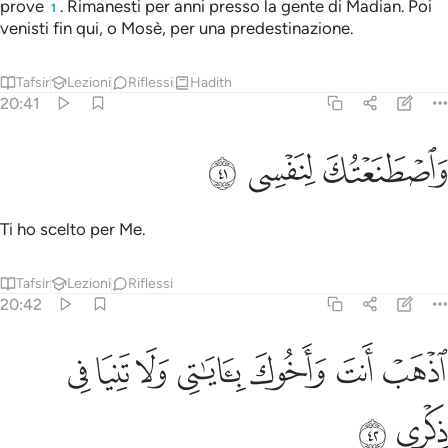
prove
. Rimanesti per anni presso la gente di Madian. Poi
1
venisti fin qui, o Mosè, per una predestinazione.
Tafsir
Lezioni
Riflessi
Hadith
20:41
اصطنعتك لنفسي ٤١
ﲆ
ﲇ
ﲈ
َٱصْطَنَعْتُكَ لِنَفْسِى ٤١
Ti ho scelto per Me.
Tafsir
Lezioni
Riflessi
20:42
ﲉ
ﲊ
ﲋ
ذهب انت واخوك باياتي ولا تنيا في ذكري ٤٢
ﲌ
ﲍ
ﲎ
ﲏ
ذْهَبْ أَنتَ وَأَخُوكَ بِـَٔايَـٰتِى وَلَا تَنِيَا فِى ذِكْرِى ٤٢
ﲐ
ﲑ