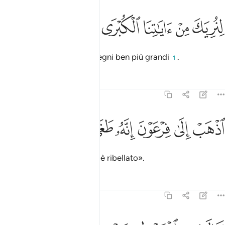
ﲛ
ﲜ
نريك من اياتنا الكبرى ٢٣
ﲝ
ﲞ
ﲟ
ِنُرِيَكَ مِنْ ءَايَـٰتِنَا ٱلْكُبْرَى ٢٣
per mostrarti altri Nostri segni ben più grandi
.
1
Tafsir
Lezioni
Riflessi
20:24
ﲠ
ﲡ
ﲢ
ذهب الى فرعون انه طغى ٢٤
ﲣ
ﲤ
ﲥ
ذْهَبْ إِلَىٰ فِرْعَوْنَ إِنَّهُۥ طَغَىٰ ٢٤
Vai da Faraone. In verità si è ribellato».
Tafsir
Lezioni
Riflessi
20:25
ال رب اشرح لي صدري ٢٥