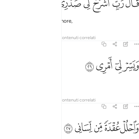
ﲦ
ﲧ
ﲨ
ﲩ
ﲪ
ﲫ
َالَ رَبِّ ٱشْرَحْ لِى صَدْرِى ٢٥
Disse: «Aprimi il petto, Signore,
Tafsir
Lezioni
Riflessi
Contenuti correlati
20:26
ﲬ
ﲭ
يسر لي امري ٢٦
ﲮ
ﲯ
َيَسِّرْ لِىٓ أَمْرِى ٢٦
facilita il mio compito,
Tafsir
Lezioni
Riflessi
Contenuti correlati
20:27
ﲰ
ﲱ
ﲲ
احلل عقدة من لساني ٢٧
ﲳ
ﲴ
َٱحْلُلْ عُقْدَةًۭ مِّن لِّسَانِى ٢٧