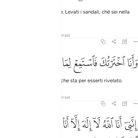
in verità sono il tuo Signore. Levati i sandali, ché sei nella
valle santa di Tuwà
.
1
Tafsir
Lezioni
Riflessi
Qiraat
20:13
ﱁ
ﱂ
انا اخترتك فاستمع لما يوحى ١٣
ﱃ
ﱄ
ﱅ
ﱆ
َأَنَا ٱخْتَرْتُكَ فَٱسْتَمِعْ لِمَا يُوحَىٰٓ ١٣
Io ti ho scelto. Ascolta ciò che sta per esserti rivelato.
Tafsir
Lezioni
Riflessi
Qiraat
20:14
ﱇ
ﱈ
ﱉ
ﱊ
ﱋ
ﱌ
ﱍ
نني انا الله لا الاه الا انا فاعبدني واقم الصلاة لذكري ١٤
ﱎ
ﱏ
ِنَّنِىٓ أَنَا ٱللَّهُ لَآ إِلَـٰهَ إِلَّآ أَنَا۠ فَٱعْبُدْنِى وَأَقِمِ ٱلصَّلَوٰةَ لِذِكْرِىٓ ١٤