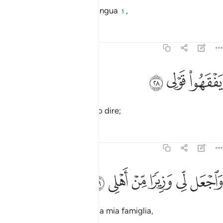
e sciogli il nodo della mia lingua
,
1
Tafsir
Lezioni
Riflessi
20:28
ﲵ
فقهوا قولي ٢٨
ﲶ
ﲷ
َفْقَهُوا۟ قَوْلِى ٢٨
sì che possano capire il mio dire;
Tafsir
Lezioni
Riflessi
20:29
ﲸ
ﲹ
ﲺ
اجعل لي وزيرا من اهلي ٢٩
ﲻ
ﲼ
ﲽ
َٱجْعَل لِّى وَزِيرًۭا مِّنْ أَهْلِى ٢٩
concedimi in aiuto uno della mia famiglia,