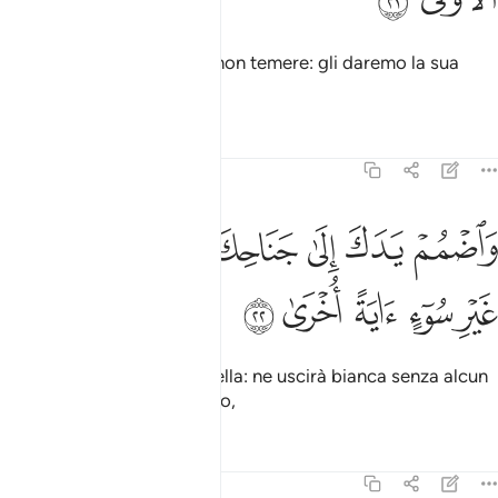
Disse [Allah]: «Afferralo e non temere: gli daremo la sua
forma originaria.
Tafsir
Lezioni
Riflessi
20:22
ﲏ
ﲐ
ﲑ
ﲒ
ﲓ
اضمم يدك الى جناحك تخرج بيضاء من غير سوء اية اخرى ٢٢
ﲔ
ﲕ
َٱضْمُمْ يَدَكَ إِلَىٰ جَنَاحِكَ تَخْرُجْ بَيْضَآءَ مِنْ غَيْرِ سُوٓءٍ ءَايَةً أُخْرَىٰ ٢٢
ﲖ
ﲗ
ﲘ
ﲙ
ﲚ
Stringi la mano sotto l’ascella: ne uscirà bianca senza alcun
male
. Ecco un altro segno,
1
Tafsir
Lezioni
Riflessi
20:23