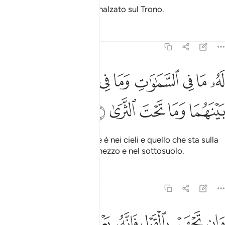
Il Compassionevole Si è innalzato sul Trono.
Tafsir
Lezioni
Riflessi
20:6
ﱾ
ﱿ
ﲀ
ﲁ
ﲂ
ﲃ
ﲄ
ﲅ
ه ما في السماوات وما في الارض وما بينهما وما تحت الثرى ٦
َهُۥ مَا فِى ٱلسَّمَـٰوَٰتِ وَمَا فِى ٱلْأَرْضِ وَمَا بَيْنَهُمَا وَمَا تَحْتَ ٱلثَّ
ﲆ
ﲇ
ﲈ
ﲉ
ﲊ
Appartiene a Lui quello che è nei cieli e quello che sta sulla
terra, quello che vi è frammezzo e nel sottosuolo.
Tafsir
Lezioni
Riflessi
20:7
ﲋ
ﲌ
ﲍ
ﲎ
ان تجهر بالقول فانه يعلم السر واخفى ٧
ﲏ
ﲐ
ﲑ
َإِن تَجْهَرْ بِٱلْقَوْلِ فَإِنَّهُۥ يَعْلَمُ ٱلسِّرَّ وَأَخْفَى ٧