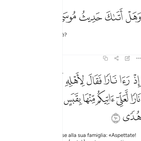
ﲝ
ﲞ
هل اتاك حديث موسى ٩
ﲟ
ﲠ
ﲡ
َهَلْ أَتَىٰكَ حَدِيثُ مُوسَىٰٓ ٩
Ti è giunta la storia di Mosè?
Tafsir
Lezioni
Riflessi
20:10
ﲢ
ﲣ
ﲤ
ﲥ
ﲦ
ﲧ
ﲨ
ﲩ
ذ راى نارا فقال لاهله امكثوا اني انست نارا لعلي اتيكم منها بقبس او اجد
ِذْ رَءَا نَارًۭا فَقَالَ لِأَهْلِهِ ٱمْكُثُوٓا۟ إِنِّىٓ ءَانَسْتُ نَارًۭا لَّعَلِّىٓ ءَاتِيكُم مِّنْه
ﲪ
ﲫ
ﲬ
ﲭ
ﲮ
ﲯ
ﲰ
ﲱ
ﲲ
ﲳ
ﲴ
Quando vide un fuoco, disse alla sua famiglia: «Aspettate!