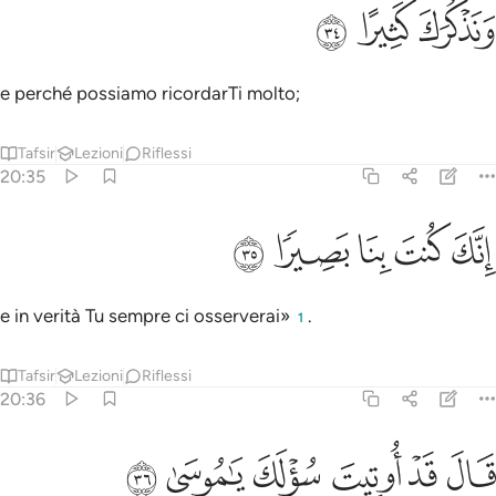
ﳍ
نذكرك كثيرا ٣٤
ﳎ
ﳏ
َنَذْكُرَكَ كَثِيرًا ٣٤
e perché possiamo ricordarTi molto;
Tafsir
Lezioni
Riflessi
20:35
ﳐ
ﳑ
نك كنت بنا بصيرا ٣٥
ﳒ
ﳓ
ﳔ
ِنَّكَ كُنتَ بِنَا بَصِيرًۭا ٣٥
e in verità Tu sempre ci osserverai»
.
1
Tafsir
Lezioni
Riflessi
20:36
ﳕ
ﳖ
ﳗ
ال قد اوتيت سولك يا موسى ٣٦
ﳘ
ﳙ
ﳚ
َالَ قَدْ أُوتِيتَ سُؤْلَكَ يَـٰمُوسَىٰ ٣٦