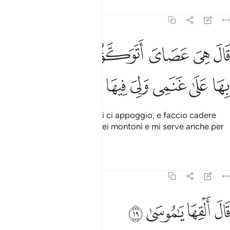
Tafsir
Lezioni
Riflessi
20:18
ﱮ
ﱯ
ﱰ
ﱱ
ﱲ
ﱳ
ال هي عصاي اتوكا عليها واهش بها على غنمي ولي فيها مارب اخرى ١٨
َالَ هِىَ عَصَاىَ أَتَوَكَّؤُا۟ عَلَيْهَا وَأَهُشُّ بِهَا عَلَىٰ غَنَمِى وَلِىَ فِيهَا مَـَٔارِبُ أُخْرَ
ﱴ
ﱵ
ﱶ
ﱷ
ﱸ
ﱹ
ﱺ
ﱻ
Disse: «È il mio bastone, mi ci appoggio, e faccio cadere
foglie [degli alberi] per i miei montoni e mi serve anche per
altre cose».
Tafsir
Lezioni
Riflessi
20:19
ﱼ
ﱽ
ال القها يا موسى ١٩
ﱾ
ﱿ
َالَ أَلْقِهَا يَـٰمُوسَىٰ ١٩