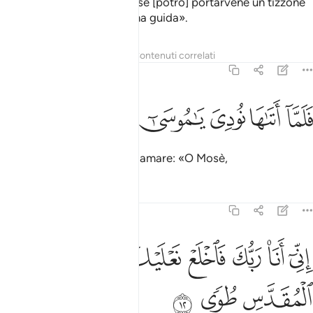
Ho avvistato un fuoco, forse [potrò] portarvene un tizzone
o trovare nei suoi pressi una guida».
Tafsir
Lezioni
Riflessi
Contenuti correlati
20:11
ﲵ
ﲶ
ﲷ
لما اتاها نودي يا موسى ١١
ﲸ
ﲹ
َلَمَّآ أَتَىٰهَا نُودِىَ يَـٰمُوسَىٰٓ ١١
Quando vi giunse, sentì chiamare: «O Mosè,
Tafsir
Lezioni
Riflessi
20:12
ﲺ
ﲻ
ﲼ
ﲽ
ﲾ
ني انا ربك فاخلع نعليك انك بالواد المقدس طوى ١٢
ﲿ
ﳀ
ِنِّىٓ أَنَا۠ رَبُّكَ فَٱخْلَعْ نَعْلَيْكَ ۖ إِنَّكَ بِٱلْوَادِ ٱلْمُقَدَّسِ طُوًۭى ١٢
ﳁ
ﳂ
ﳃ