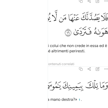
20:16
ﱞ
ﱟ
ﱠ
ﱡ
ﱢ
ﱣ
لا يصدنك عنها من لا يومن بها واتبع هواه فتردى ١٦
ﱤ
ﱥ
َلَا يَصُدَّنَّكَ عَنْهَا مَن لَّا يُؤْمِنُ بِهَا وَٱتَّبَعَ هَوَىٰهُ فَتَرْدَىٰ ١٦
ﱦ
ﱧ
ﱨ
Non lasciare che ti ostacoli colui che non crede in essa ed è
incline alle sue passioni, ché altrimenti periresti.
Tafsir
Lezioni
Riflessi
Contenuti correlati
20:17
ﱩ
ﱪ
ما تلك بيمينك يا موسى ١٧
ﱫ
ﱬ
ﱭ
َمَا تِلْكَ بِيَمِينِكَ يَـٰمُوسَىٰ ١٧
O Mosè, cosa tieni nella tua mano destra?»
.
1