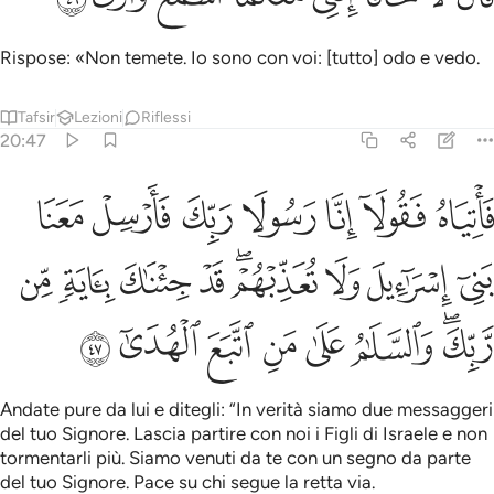
Rispose: «Non temete. Io sono con voi: [tutto] odo e vedo.
Tafsir
Lezioni
Riflessi
20:47
ﲵ
ﲶ
ﲷ
ﲸ
ﲹ
ﲺ
ﲻ
اتياه فقولا انا رسولا ربك فارسل معنا بني اسراييل ولا تعذبهم قد جيناك 
َأْتِيَاهُ فَقُولَآ إِنَّا رَسُولَا رَبِّكَ فَأَرْسِلْ مَعَنَا بَنِىٓ إِسْرَٰٓءِيلَ وَلَا تُ
ﲼ
ﲽ
ﲾ
ﲿﳀ
ﳁ
ﳂ
ﳃ
ﳄ
ﳅﳆ
ﳇ
ﳈ
ﳉ
ﳊ
ﳋ
ﳌ
Andate pure da lui e ditegli: “In verità siamo due messaggeri
del tuo Signore. Lascia partire con noi i Figli di Israele e non
tormentarli più. Siamo venuti da te con un segno da parte
del tuo Signore. Pace su chi segue la retta via.