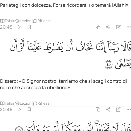
Parlategli con dolcezza. Forse ricorderà
o temerà [Allah]».
1
Tafsir
Lezioni
Riflessi
20:45
ﲡ
ﲢ
ﲣ
ﲤ
ﲥ
الا ربنا اننا نخاف ان يفرط علينا او ان يطغى ٤٥
ﲦ
ﲧ
ﲨ
ﲩ
َالَا رَبَّنَآ إِنَّنَا نَخَافُ أَن يَفْرُطَ عَلَيْنَآ أَوْ أَن يَطْغَىٰ ٤٥
ﲪ
ﲫ
Dissero: «O Signor nostro, temiamo che si scagli contro di
noi o che accresca la ribellione».
Tafsir
Lezioni
Riflessi
20:46
ﲬ
ﲭ
ﲮﲯ
ﲰ
ال لا تخافا انني معكما اسمع وارى ٤٦
ﲱ
ﲲ
ﲳ
ﲴ
َالَ لَا تَخَافَآ ۖ إِنَّنِى مَعَكُمَآ أَسْمَعُ وَأَرَىٰ ٤٦