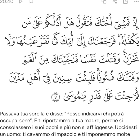
20:40
ﱠ
ﱡ
ﱢ
ﱣ
ﱤ
ﱥ
ﱦ
ﱧ
ذ تمشي اختك فتقول هل ادلكم على من يكفله فرجعناك الى امك كي تقر 
ِذْ تَمْشِىٓ أُخْتُكَ فَتَقُولُ هَلْ أَدُلُّكُمْ عَلَىٰ مَن يَكْفُلُهُۥ ۖ فَرَجَعْنَـٰكَ إِلَىٰٓ أُمِّكَ
ﱨﱩ
ﱪ
ﱫ
ﱬ
ﱭ
ﱮ
ﱯ
ﱰ
ﱱﱲ
ﱳ
ﱴ
ﱵ
ﱶ
ﱷ
ﱸ
ﱹﱺ
ﱻ
ﱼ
ﱽ
ﱾ
ﱿ
ﲀ
ﲁ
ﲂ
ﲃ
ﲄ
ﲅ
Passava tua sorella e disse: “Posso indicarvi chi potrà
occuparsene”. E ti riportammo a tua madre, perché si
consolassero i suoi occhi e più non si affliggesse. Uccidesti
un uomo: ti cavammo d’impaccio e ti imponemmo molte