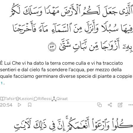
ﱎ
ﱏ
ﱐ
ﱑ
ﱒ
ﱓ
ﱔ
لذي جعل لكم الارض مهدا وسلك لكم فيها سبلا وانزل من السماء ماء فاخ
لَّذِى جَعَلَ لَكُمُ ٱلْأَرْضَ مَهْدًۭا وَسَلَكَ لَكُمْ فِيهَا سُبُلًۭا وَأَنزَلَ مِنَ ٱلسَّم
ﱕ
ﱖ
ﱗ
ﱘ
ﱙ
ﱚ
ﱛ
ﱜ
ﱝ
ﱞ
ﱟ
ﱠ
ﱡ
È Lui Che vi ha dato la terra come culla e vi ha tracciato
sentieri e dal cielo fa scendere l’acqua, per mezzo della
quale facciamo germinare diverse specie di piante a coppie
.
1
Tafsir
Lezioni
Riflessi
Qiraat
20:54
ﱢ
ﱣ
ﱤﱥ
ﱦ
ﱧ
لوا وارعوا انعامكم ان في ذالك لايات لاولي النهى ٥٤
ﱨ
ﱩ
ُلُوا۟ وَٱرْعَوْا۟ أَنْعَـٰمَكُمْ ۗ إِنَّ فِى ذَٰلِكَ لَـَٔايَـٰتٍۢ لِّأُو۟لِى ٱلن