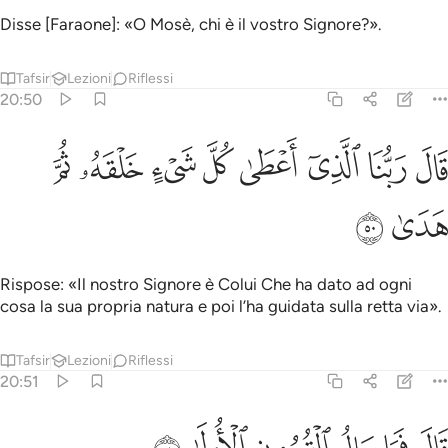
Disse [Faraone]: «O Mosè, chi è il vostro Signore?».
Tafsir
Lezioni
Riflessi
20:50
ﳝ
ﳞ
ﳟ
ﳠ
ﳡ
ال ربنا الذي اعطى كل شيء خلقه ثم هدى ٥٠
ﳢ
ﳣ
ﳤ
َالَ رَبُّنَا ٱلَّذِىٓ أَعْطَىٰ كُلَّ شَىْءٍ خَلْقَهُۥ ثُمَّ هَدَىٰ ٥٠
ﳥ
ﳦ
Rispose: «Il nostro Signore è Colui Che ha dato ad ogni
cosa la sua propria natura e poi l’ha guidata sulla retta via».
Tafsir
Lezioni
Riflessi
20:51
ال فما بال القرون الاولى ٥١