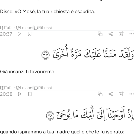
Disse: «O Mosè, la tua richiesta è esaudita.
Tafsir
Lezioni
Riflessi
20:37
ﳛ
ﳜ
لقد مننا عليك مرة اخرى ٣٧
ﳝ
ﳞ
ﳟ
ﳠ
َلَقَدْ مَنَنَّا عَلَيْكَ مَرَّةً أُخْرَىٰٓ ٣٧
Già innanzi ti favorimmo,
Tafsir
Lezioni
Riflessi
20:38
ﱁ
ﱂ
ﱃ
ذ اوحينا الى امك ما يوحى ٣٨
ﱄ
ﱅ
ﱆ
ﱇ
ِذْ أَوْحَيْنَآ إِلَىٰٓ أُمِّكَ مَا يُوحَىٰٓ ٣٨
quando ispirammo a tua madre quello che le fu ispirato: