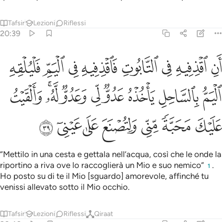
Tafsir
Lezioni
Riflessi
20:39
ﱈ
ﱉ
ﱊ
ﱋ
ﱌ
ﱍ
ﱎ
ﱏ
ن اقذفيه في التابوت فاقذفيه في اليم فليلقه اليم بالساحل ياخذه عدو
َنِ ٱقْذِفِيهِ فِى ٱلتَّابُوتِ فَٱقْذِفِيهِ فِى ٱلْيَمِّ فَلْيُلْقِهِ ٱلْيَمُّ بِٱلسَّاحِلِ يَأْخُذ
ﱐ
ﱑ
ﱒ
ﱓ
ﱔ
ﱕ
ﱖﱗ
ﱘ
ﱙ
ﱚ
ﱛ
ﱜ
ﱝ
ﱞ
ﱟ
“Mettilo in una cesta e gettala nell’acqua, così che le onde la
riportino a riva ove lo raccoglierà un Mio e suo nemico”
.
1
Ho posto su di te il Mio [sguardo] amorevole, affinché tu
venissi allevato sotto il Mio occhio.
Tafsir
Lezioni
Riflessi
Qiraat