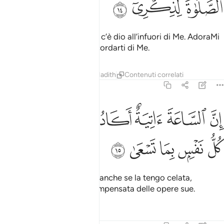
ﱐ
ﱑ
ﱒ
In verità Io sono Allah: non c’è dio all’infuori di Me. AdoraMi
ed esegui l’orazione per ricordarti di Me.
Tafsir
Lezioni
Riflessi
Hadith
Contenuti correlati
20:15
ﱓ
ﱔ
ﱕ
ﱖ
ﱗ
ن الساعة اتية اكاد اخفيها لتجزى كل نفس بما تسعى ١٥
ﱘ
ِنَّ ٱلسَّاعَةَ ءَاتِيَةٌ أَكَادُ أُخْفِيهَا لِتُجْزَىٰ كُلُّ نَفْسٍۭ بِمَا تَسْعَىٰ ١٥
ﱙ
ﱚ
ﱛ
ﱜ
ﱝ
In verità l’Ora è imminente anche se la tengo celata,
affinché ogni anima sia compensata delle opere sue.
Tafsir
Lezioni
Riflessi