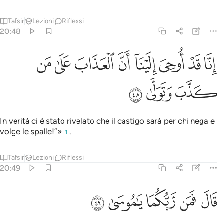
Tafsir
Lezioni
Riflessi
20:48
ﳍ
ﳎ
ﳏ
ﳐ
ﳑ
ﳒ
نا قد اوحي الينا ان العذاب على من كذب وتولى ٤٨
ﳓ
ﳔ
ِنَّا قَدْ أُوحِىَ إِلَيْنَآ أَنَّ ٱلْعَذَابَ عَلَىٰ مَن كَذَّبَ وَتَوَلَّىٰ ٤٨
ﳕ
ﳖ
ﳗ
In verità ci è stato rivelato che il castigo sarà per chi nega e
volge le spalle!”»
.
1
Tafsir
Lezioni
Riflessi
20:49
ﳘ
ﳙ
ﳚ
ال فمن ربكما يا موسى ٤٩
ﳛ
ﳜ
َالَ فَمَن رَّبُّكُمَا يَـٰمُوسَىٰ ٤٩