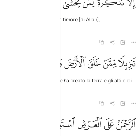
ﱭ
ﱮ
ﱯ
ﱰ
ﱱ
ِلَّا تَذْكِرَةًۭ لِّمَن يَخْشَىٰ ٣
ma come Monito per chi ha timore [di Allah],
Tafsir
Lezioni
Riflessi
20:4
ﱲ
ﱳ
ﱴ
ﱵ
نزيلا ممن خلق الارض والسماوات العلى ٤
ﱶ
ﱷ
ﱸ
َنزِيلًۭا مِّمَّنْ خَلَقَ ٱلْأَرْضَ وَٱلسَّمَـٰوَٰتِ ٱلْعُلَى ٤
sceso da parte di Colui Che ha creato la terra e gli alti cieli.
Tafsir
Lezioni
Riflessi
20:5
ﱹ
ﱺ
لرحمان على العرش استوى ٥
ﱻ
ﱼ
ﱽ
لرَّحْمَـٰنُ عَلَى ٱلْعَرْشِ ٱسْتَوَىٰ ٥