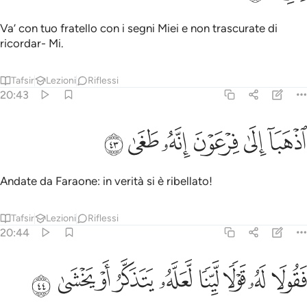
Va’ con tuo fratello con i segni Miei e non trascurate di
ricordar- Mi.
Tafsir
Lezioni
Riflessi
20:43
ﲒ
ﲓ
ﲔ
ذهبا الى فرعون انه طغى ٤٣
ﲕ
ﲖ
ﲗ
ذْهَبَآ إِلَىٰ فِرْعَوْنَ إِنَّهُۥ طَغَىٰ ٤٣
Andate da Faraone: in verità si è ribellato!
Tafsir
Lezioni
Riflessi
20:44
ﲘ
ﲙ
ﲚ
ﲛ
ﲜ
قولا له قولا لينا لعله يتذكر او يخشى ٤٤
ﲝ
ﲞ
ﲟ
ﲠ
َقُولَا لَهُۥ قَوْلًۭا لَّيِّنًۭا لَّعَلَّهُۥ يَتَذَكَّرُ أَوْ يَخْشَىٰ ٤٤