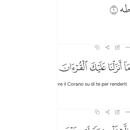
ه ١
ﱥ
ﱦ
ه ١
Tâ-Hâ
.
1
Tafsir
Lezioni
Riflessi
20:2
ﱧ
ﱨ
ﱩ
ا انزلنا عليك القران لتشقى ٢
ﱪ
ﱫ
ﱬ
َآ أَنزَلْنَا عَلَيْكَ ٱلْقُرْءَانَ لِتَشْقَىٰٓ ٢
Non abbiamo fatto scendere il Corano su di te per renderti
infelice
,
1
Tafsir
Lezioni
Riflessi
20:3
لا تذكرة لمن يخشى ٣