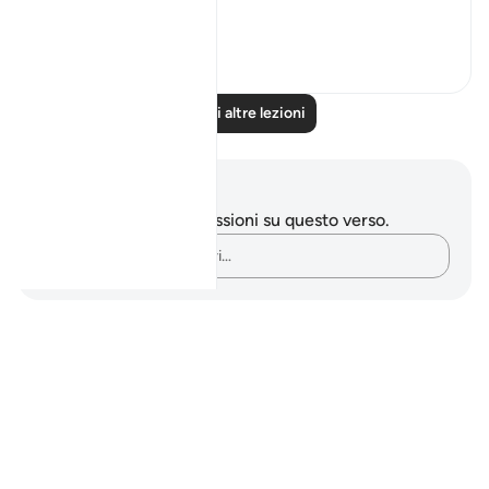
high." (Verse 59)
0
0
Leggi altre lezioni
Appunti e riflessioni
Non hai appunti o riflessioni su questo verso.
Cattura i tuoi pensieri…
Notes