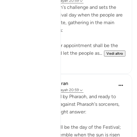
31 settimane fa
·
Riferimento
ayah 20:59
Moses accepts Pharaoh's challenge and sets the
appointment for a festival day when the people are
in the mood to celebrate, gathering in the main
squares and open areas:
"Answered Moses: Your appointment shall be the
day of the Festival; and let the people as...
Vedi altro
0
0
In the Shade of the Quran
31 settimane fa
·
Riferimento
ayah 20:59
After being challenged by Pharaoh, and ready to
take up the challenge against Pharaoh's sorcerers,
Moses delivered a straight answer:
"Your appointment shall be the day of the Festival;
and let the people assemble when the sun is risen