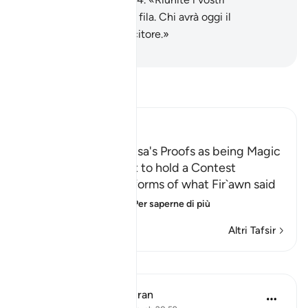
incantesimi e venite in fila. Chi avrà oggi il
sopravvento sarà il vincitore.»
-
Hamza Roberto Piccardo
Leggi il Tafsir
Ibn Kathir (Abridged)
Fir`awn describes Musa's Proofs as being Magic
and Their Agreement to hold a Contest
Allah, the Exalted, informs of what Fir`awn said
to Musa when he s
…
Per saperne di più
Altri Tafsir
Lezioni
In the Shade of the Quran