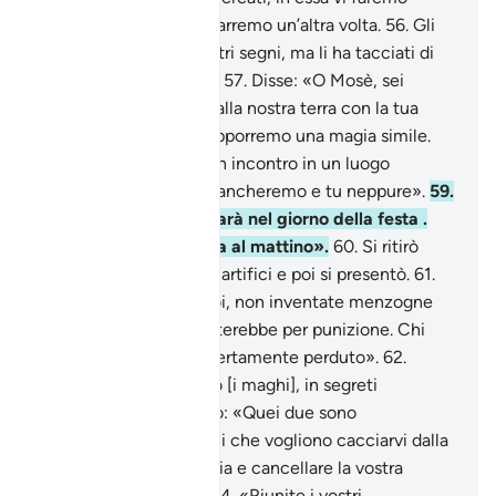
ritornare e da essa vi trarremo un’altra volta.
56
.
Gli
mostrammo tutti i Nostri segni, ma li ha tacciati di
menzogna e rinnegati .
57
.
Disse: «O Mosè, sei
venuto per cacciarci dalla nostra terra con la tua
magia?»
58
.
Allora ti opporremo una magia simile.
Fissa per te e per noi un incontro in un luogo
appropriato, noi non mancheremo e tu neppure».
59
.
Rispose: «L’incontro sarà nel giorno della festa .
Che la gente sia riunita al mattino».
60
.
Si ritirò
Faraone, preparò i suoi artifici e poi si presentò.
61
.
Disse Mosè: «Guai a voi, non inventate menzogne
contro Allah: vi annienterebbe per punizione. Chi
inventa menzogne è certamente perduto».
62
.
Discussero in proposito [i maghi], in segreti
conciliaboli.
63
.
Dissero: «Quei due sono
sicuramente due maghi che vogliono cacciarvi dalla
vostra terra con la magia e cancellare la vostra
esemplare dottrina» .
64
.
«Riunite i vostri