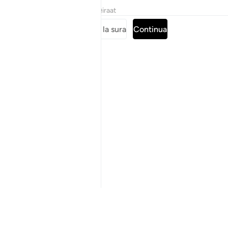
Tafsir
Lezioni
Riflessi
Qiraat
Leggi tutta la sura
Continua