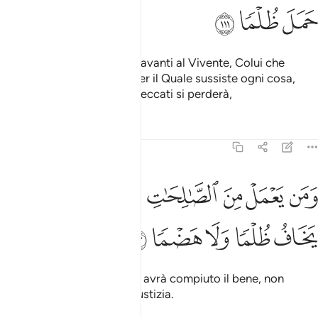
ﳃ
ﳄ
ﳅ
Si umilieranno i loro volti davanti al Vivente, Colui che
esiste di per Se Stesso e per il Quale sussiste ogni cosa,
mentre chi sarà carico di peccati si perderà,
Tafsir
Lezioni
Riflessi
20:112
ﳆ
ﳇ
ﳈ
ﳉ
ﳊ
ﳋ
من يعمل من الصالحات وهو مومن فلا يخاف ظلما ولا هضما ١١٢
ﳌ
َمَن يَعْمَلْ مِنَ ٱلصَّـٰلِحَـٰتِ وَهُوَ مُؤْمِنٌۭ فَلَا يَخَافُ ظُلْمًۭا وَلَا هَضْمًۭا ١٢
ﳍ
ﳎ
ﳏ
ﳐ
ﳑ
e chi sarà stato credente e avrà compiuto il bene, non
temerà alcun danno o ingiustizia.