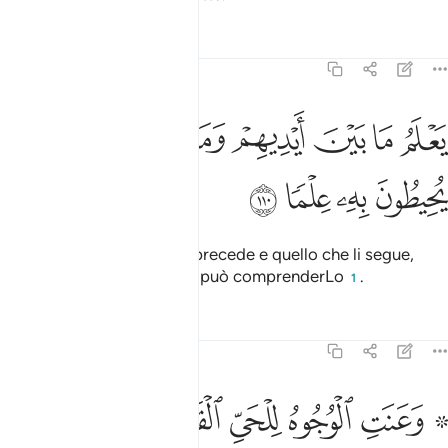
Tafsir
Lezioni
Riflessi
20:110
ﲯ
ﲰ
ﲱ
ﲲ
ﲳ
علم ما بين ايديهم وما خلفهم ولا يحيطون به علما ١١٠
ﲴ
ﲵ
َعْلَمُ مَا بَيْنَ أَيْدِيهِمْ وَمَا خَلْفَهُمْ وَلَا يُحِيطُونَ بِهِۦ عِلْمًۭا ١١٠
ﲶ
ﲷ
ﲸ
ﲹ
Egli conosce quello che li precede e quello che li segue,
mentre la loro scienza non può comprenderLo
.
1
Tafsir
Lezioni
Riflessi
20:111
ﲺ ﲻ
ﲼ
ﲽ
ﲾﲿ
ﳀ
۞ عنت الوجوه للحي القيوم وقد خاب من حمل ظلما ١١١
ﳁ
ﳂ
۞ َعَنَتِ ٱلْوُجُوهُ لِلْحَىِّ ٱلْقَيُّومِ ۖ وَقَدْ خَابَ مَنْ حَمَلَ ظُلْمًۭا ١١١