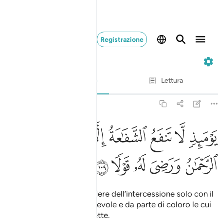
Registrazione
20. Taha
Versetto per versetto
Lettura
Traduzione
: Hamza Roberto Piccardo
20:109
ﲢ
ﲣ
ﲤ
ﲥ
ﲦ
ﲧ
ﲨ
ﲩ
وميذ لا تنفع الشفاعة الا من اذن له الرحمان ورضي له قولا ١٠٩
َوْمَئِذٍۢ لَّا تَنفَعُ ٱلشَّفَـٰعَةُ إِلَّا مَنْ أَذِنَ لَهُ ٱلرَّحْمَـٰنُ وَرَضِىَ لَهُۥ قَوْلًۭا ١٠٩
ﲪ
ﲫ
ﲬ
ﲭ
ﲮ
In quel Giorno si potrà godere dell’intercessione solo con il
permesso del Compassionevole e da parte di coloro le cui
parole saranno da Lui accette.