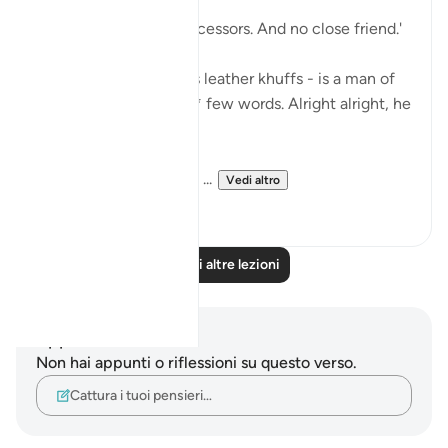
'Now we have no intercessors. And no close friend.'
My Dad - God bless his leather khuffs - is a man of
few words. Like, *very* few words. Alright alright, he
doesn't talk at all.
But the single piece of ...
Vedi altro
13
2
Leggi altre lezioni
Appunti e riflessioni
Non hai appunti o riflessioni su questo verso.
Cattura i tuoi pensieri…