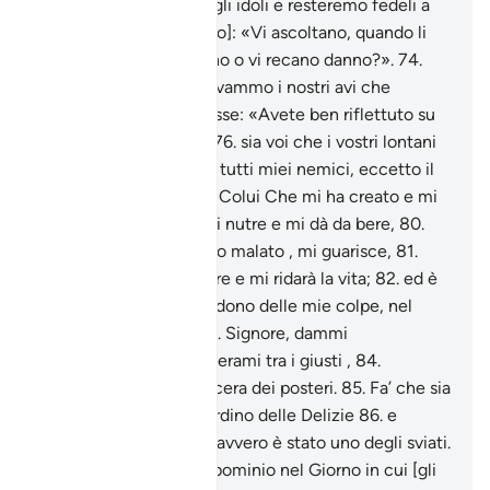
Risposero: «Adoriamo gli idoli e resteremo fedeli a
loro».
72
.
Disse [Abramo]: «Vi ascoltano, quando li
invocate?
73
.
Vi giovano o vi recano danno?».
74
.
Risposero: «No, ma trovammo i nostri avi che
facevano così!».
75
.
Disse: «Avete ben riflettuto su
ciò che avete adorato
76
.
sia voi che i vostri lontani
antenati?
77
.
Essi sono tutti miei nemici, eccetto il
Signore dei mondi,
78
.
Colui Che mi ha creato e mi
guida,
79
.
Colui Che mi nutre e mi dà da bere,
80
.
Colui Che, quando sono malato , mi guarisce,
81
.
Colui Che mi farà morire e mi ridarà la vita;
82
.
ed è
da Lui che bramo il perdono delle mie colpe, nel
Giorno del Giudizio.
83
.
Signore, dammi
discernimento e annoverami tra i giusti ,
84
.
concedimi la stima sincera dei posteri.
85
.
Fa’ che sia
uno degli eredi del Giardino delle Delizie
86
.
e
perdona a mio padre: davvero è stato uno degli sviati.
87
.
E non coprirmi di abominio nel Giorno in cui [gli