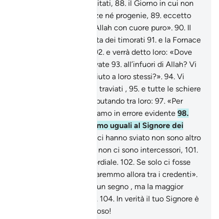
uomini] saranno resuscitati,
88
.
il Giorno in cui non
gioveranno né ricchezze né progenie,
89
.
eccetto
per colui che verrà ad Allah con cuore puro».
90
.
Il
Giardino sarà alla portata dei timorati
91
.
e la Fornace
apparirà per i traviati ,
92
.
e verrà detto loro: «Dove
sono coloro che adoravate
93
.
all’infuori di Allah? Vi
sono d’aiuto o sono d’aiuto a loro stessi?».
94
.
Vi
saranno gettati, loro e i traviati ,
95
.
e tutte le schiere
di Iblìs.
96
.
Diranno, disputando tra loro:
97
.
«Per
Allah, certamente eravamo in errore evidente
98
.
quando vi considerammo uguali al Signore dei
mondi!
99
.
Coloro che ci hanno sviato non sono altro
che iniqui:
100
.
per noi non ci sono intercessori,
101
.
e neppure un amico cordiale.
102
.
Se solo ci fosse
[possibile] un ritorno, saremmo allora tra i credenti».
103
.
Questo è davvero un segno , ma la maggior
parte di loro non crede.
104
.
In verità il tuo Signore è
l’Eccelso, il Misericordioso!