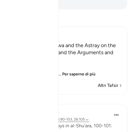
-
Hamza Roberto Piccardo
Leggi il Tafsir
Ibn Kathir (Abridged)
Those Who have Taqwa and the Astray on the
Day of Resurrection, and the Arguments and
Sorrow of the Erring
وَأُزْلِفَتِ الْجَنَّةُ
(And Paradise will be
…
Per saperne di più
Altri Tafsir
Lezioni
Abu Eesa
5 anni fa
·
Riferimento
ayah 26:90-103, 26:105
So, Allah jalla wa 'ala says in al-Shu'ara, 100-101: