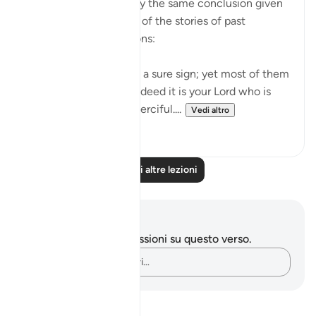
Ayah 189 is followed by the same conclusion given
in the surah after each of the stories of past
communities it mentions:
"Indeed, there is in this a sure sign; yet most of them
will not believe. And indeed it is your Lord who is
the Mighty One, the Merciful....
Vedi altro
0
0
Leggi altre lezioni
Appunti e riflessioni
Non hai appunti o riflessioni su questo verso.
Cattura i tuoi pensieri…