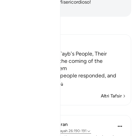
Signore è l’Eccelso, il Misericordioso!
-
Hamza Roberto Piccardo
Leggi il Tafsir
Ibn Kathir (Abridged)
The Response of Shu`ayb's People, Their
Disbelief in Him and the coming of the
Punishment upon Them
Allah tells us how his people responded, and
how it
…
Per saperne di più
Altri Tafsir
Lezioni
In the Shade of the Quran
31 settimane fa
·
Riferimento
ayah 26:190-191