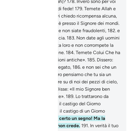
dunque timorati [di Allah]?
178
.
Invero sono per voi
un messaggero degno di fede!
179
.
Temete Allah e
obbeditemi.
180
.
Non vi chiedo ricompensa alcuna,
ché la mia ricompensa è presso il Signore dei mondi.
181
.
Colmate la misura e non siate fraudolenti,
182
.
e
pesate con giusta bilancia.
183
.
Non date agli uomini
meno di quel che spetta loro e non corrompete la
terra portandovi disordine.
184
.
Temete Colui Che ha
creato voi e le generazioni antiche».
185
.
Dissero:
«Davvero tu sei uno stregato,
186
.
e non sei che un
uomo come noi; davvero pensiamo che tu sia un
bugiardo.
187
.
Fai cadere su di noi dei pezzi di cielo,
se sei veridico!».
188
.
Disse: «Il mio Signore ben
conosce quello che fate».
189
.
Lo trattarono da
bugiardo. Li colpì allora il castigo del Giorno
dell’Ombra . In verità fu il castigo di un Giorno
terribile.
190
.
Questo è certo un segno! Ma la
maggior parte di loro non crede.
191
.
In verità il tuo