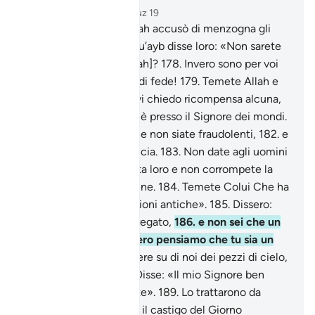
Capitolo 26, Pagina 375, Juz 19
176
.
Il popolo di al-Aykah accusò di menzogna gli
inviati.
177
.
Quando Shu’ayb disse loro: «Non sarete
dunque timorati [di Allah]?
178
.
Invero sono per voi
un messaggero degno di fede!
179
.
Temete Allah e
obbeditemi.
180
.
Non vi chiedo ricompensa alcuna,
ché la mia ricompensa è presso il Signore dei mondi.
181
.
Colmate la misura e non siate fraudolenti,
182
.
e
pesate con giusta bilancia.
183
.
Non date agli uomini
meno di quel che spetta loro e non corrompete la
terra portandovi disordine.
184
.
Temete Colui Che ha
creato voi e le generazioni antiche».
185
.
Dissero:
«Davvero tu sei uno stregato,
186
.
e non sei che un
uomo come noi; davvero pensiamo che tu sia un
bugiardo.
187
.
Fai cadere su di noi dei pezzi di cielo,
se sei veridico!».
188
.
Disse: «Il mio Signore ben
conosce quello che fate».
189
.
Lo trattarono da
bugiardo. Li colpì allora il castigo del Giorno