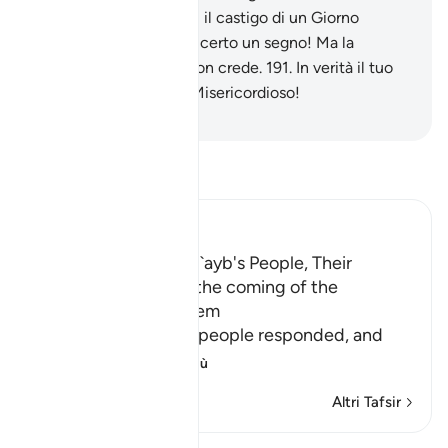
dell’Ombra . In verità fu il castigo di un Giorno
terribile.
190
.
Questo è certo un segno! Ma la
maggior parte di loro non crede.
191
.
In verità il tuo
Signore è l’Eccelso, il Misericordioso!
-
Hamza Roberto Piccardo
Leggi il Tafsir
Ibn Kathir (Abridged)
The Response of Shu`ayb's People, Their
Disbelief in Him and the coming of the
Punishment upon Them
Allah tells us how his people responded, and
how it
…
Per saperne di più
Altri Tafsir
Lezioni