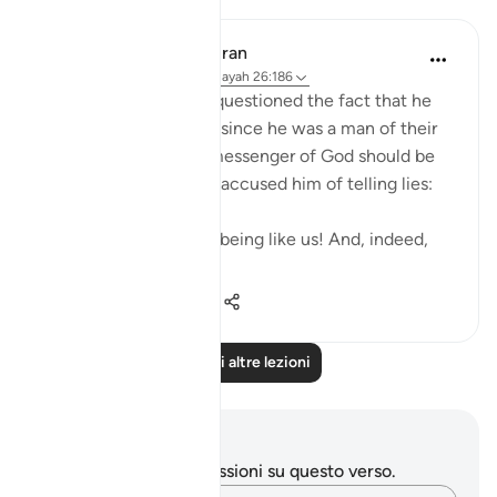
In the Shade of the Quran
32 settimane fa
·
Riferimento
ayah 26:186
Shu`ayb's people also questioned the fact that he
was God's messenger, since he was a man of their
own kind. To them, a messenger of God should be
different. Hence, they accused him of telling lies:
"You are only a human being like us! And, indeed,
we believe...
Vedi altro
0
0
18
Leggi altre lezioni
Appunti e riflessioni
Non hai appunti o riflessioni su questo verso.