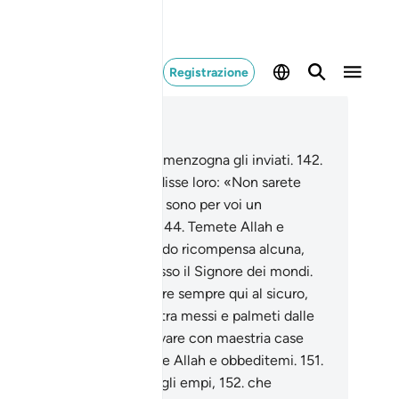
Registrazione
ggere nel contesto
itolo 26, Pagina 373, Juz 19
1
.
I Thamùd accusarono di menzogna gli inviati.
142
.
ndo il loro fratello Şâlih disse loro: «Non sarete
nque timorati?
143
.
Invero sono per voi un
ssaggero degno di fede!
144
.
Temete Allah e
beditemi.
145
.
Non vi chiedo ricompensa alcuna,
é la mia ricompensa è presso il Signore dei mondi.
6
.
Siete certi di poter essere sempre qui al sicuro,
7
.
tra giardini e fonti,
148
.
tra messi e palmeti dalle
te stracariche,
149
.
a scavare con maestria case
lle montagne?
150
.
Temete Allah e obbeditemi.
151
.
n obbedite ai comandi degli empi,
152
.
che