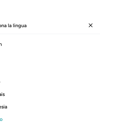
ona la lingua
Registrazione
Le
h
Cap
14
ﳚ
ﳛ
ﳜ
ﳝ
ﳞ
Qua
du
ioso!
me
ف
ob
Continua a leggere
is
ch
14
esia
14
spa
no
ne
ign, and Their Punishment
No