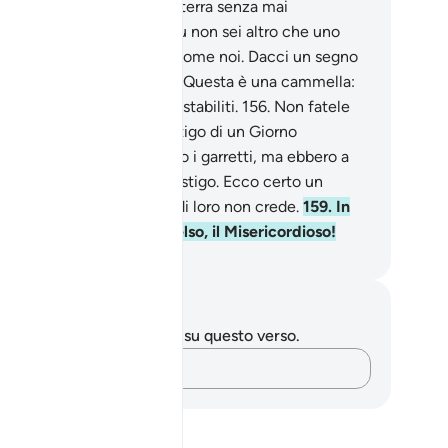
argono la corruzione sulla terra senza mai
endarsi».
153
.
Dissero: «Tu non sei altro che uno
regato!
154
.
Sei un uomo come noi. Dacci un segno
sei veridico».
155
.
Disse: «Questa è una cammella:
rà e voi berrete nei giorni stabiliti.
156
.
Non fatele
un male o vi colpirà il castigo di un Giorno
emendo».
157
.
Le tagliarono i garretti, ma ebbero a
ntirsene!
158
.
Li colpì il castigo. Ecco certo un
gno! Ma la maggior parte di loro non crede.
159
.
In
ità il tuo Signore è l’Eccelso, il Misericordioso!
mza Roberto Piccardo
punti e riflessioni
 hai appunti o riflessioni su questo verso.
Cattura i tuoi pensieri…