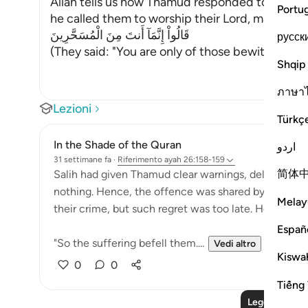
Allah tells us how Thamud responded to their 
Portu
he called them to worship their Lord, may He be
قَالُواْ إِنَّمَآ أَنتَ مِنَ الْمُسَحَّرِينَ
русск
(They said: "You are only of those bewitched
…
P
Shqip
ภาษา
Lezioni
Türkç
In the Shade of the Quran
اردو
31 settimane fa
·
Riferimento
ayah 26:158-159
简体
Salih had given Thamud clear warnings, delivering th
nothing. Hence, the offence was shared by them all
Melay
their crime, but such regret was too late. Hence:
Españ
"So the suffering befell them....
Vedi altro
Kiswah
0
0
Tiếng 
Leggi altre le