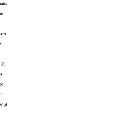
Prophet Salih, upon him be peace, when
sp
guês
 glorified.
em
ий
st
er saperne di più
se 
ber
Altri Tafsir
alc
ไทย
tr
e
pe
se
ver
中文
ese very seriously, but they feared
-
Ha
, as also the punishment. They regretted
u
Ap
ol
Non
ili
Việt
zioni