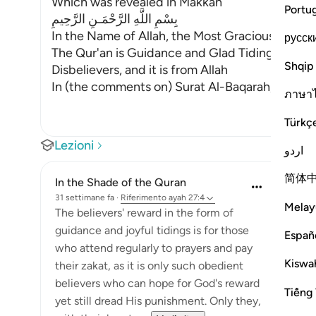
Which was revealed in Makkah
Portu
بِسْمِ اللَّهِ الرَّحْمَـنِ الرَّحِيمِ
In the Name of Allah, the Most Gracious, the Mo
русск
The Qur'an is Guidance and Glad Tidings for the
Shqip
Disbelievers, and it is from Allah
In (the comments on) Surat Al-Baqarah, we dis
ภาษา
Türkç
Lezioni
اردو
简体
In the Shade of the Quran
31 settimane fa
·
Riferimento
ayah 27:4
Melay
The believers' reward in the form of
guidance and joyful tidings is for those
Españ
who attend regularly to prayers and pay
Kiswah
their zakat, as it is only such obedient
believers who can hope for God's reward
Tiếng 
yet still dread His punishment. Only they,