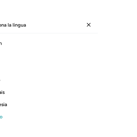
ona la lingua
Registrazione
Le
h
Cap
1
.
T
ﱗ
ﱘ
ﱙ
ﱚ
ﱛ
ﱜ
chi
ch
, facemmo [sembrar] belle le loro
cre
ف
ch
is
bel
Continua a leggere
[Ap
esia
vit
Co
no
-
Ha