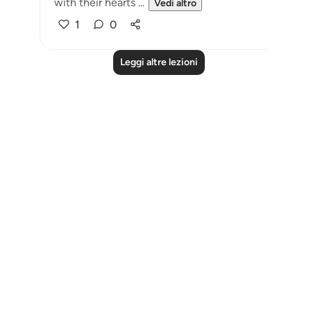
with their hearts ...
Vedi altro
1
0
Leggi altre lezioni
Notes
placeholders
close