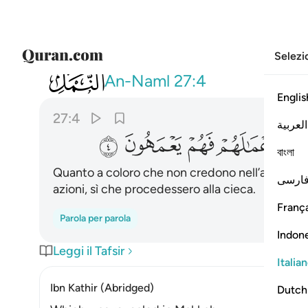
Selezi
027
ان الذين لا يومنون بالاخرة زينا لهم 
An-Naml
27:4
Englis
27:4
العربية
ﱝ
ﱞ
ﱟ
ﱠ
ﱡ
বাংলা
Quanto a coloro che non credono nell’altra vita
ارسی
azioni, sì che procedessero alla cieca.
França
Parola per parola
Indon
Leggi il Tafsir
Italia
Ibn Kathir (Abridged)
Dutch