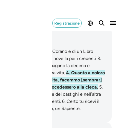
Registrazione
ggere nel contesto
itolo 27, Pagina 377, Juz 19
â, Sìn . Ecco i versetti del Corano e di un Libro
arissimo,
2
.
guida e buona novella per i credenti
3
.
e assolvono all’orazione , pagano la decima e
dono con fermezza all’altra vita.
4
.
Quanto a coloro
e non credono nell’altra vita, facemmo [sembrar]
le le loro azioni, sì che procedessero alla cieca.
5
.
partiene] a loro il peggiore dei castighi e nell’altra
a saranno i più grandi perdenti.
6
.
Certo tu ricevi il
rano da parte di un Saggio, un Sapiente.
mza Roberto Piccardo