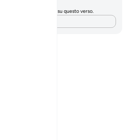
punti e riflessioni
 hai appunti o riflessioni su questo verso.
Cattura i tuoi pensieri…